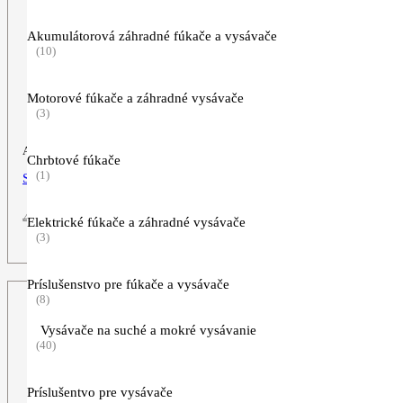
Akumulátorová záhradné fúkače a vysávače
(10)
Motorové fúkače a záhradné vysávače
(3)
Akumulátorové nožnice na vysoký živý plot
Chrbtové fúkače
(1)
STIHL HLA 56, set s 1x AK 10
Pôvodná
Aktuálna
499,00
€
399,00
€
Elektrické fúkače a záhradné vysávače
cena
cena
(3)
ZOBRAZIŤ VIAC
bola:
je:
499,00€.
399,00€.
Príslušenstvo pre fúkače a vysávače
(8)
Vysávače na suché a mokré vysávanie
(40)
Príslušentvo pre vysávače