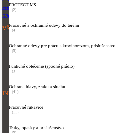
PROTECT MS
PHUJIK@GMAIL.COM
(2)
0904 954 064
Pracovné a ochranné odevy do terénu
VŠETKY KATEGÓRIE
(4)
Motorové píly
Ochranné odevy pre prácu s krovinorezom, príslušenstvo
Vyžínače a krovinorezy
(5)
Akumulátorové, elektrické a motorové kosačky
Funkčné oblečenie (spodné prádlo)
Náradie pre starostlivosť o porasty
(3)
Oblečenie
Ochrana hlavy, zraku a sluchu
(41)
INFORMÁCIE K NÁKUPU
Obchodné podmienky
Pracovné rukavice
(11)
Informácie o spracúvaní osobných údajov
Traky, opasky a príslušenstvo
(5)