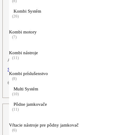
(8)
Kombi Systém
(26)
Kombi motory
(7)
Kombi nástroje
(11)
Akumulátorové nožnice na vysoký živý plot
STIHL HLA 86
Kombi príslušenstvo
(8)
Pôvodná
Aktuálna
629,00
€
529,00
€
cena
cena
Multi Systém
ZOBRAZIŤ VIAC
bola:
je:
(10)
629,00€.
529,00€.
Pôdne jamkovače
(11)
Vŕtacie nástroje pre pôdny jamkovač
(6)