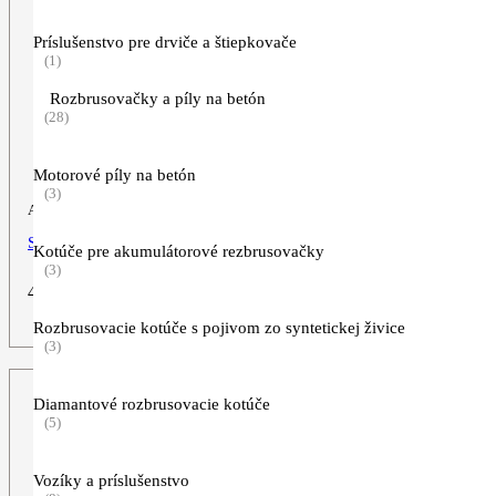
Príslušenstvo pre drviče a štiepkovače
(1)
Rozbrusovačky a píly na betón
(28)
Motorové píly na betón
(3)
Akumulátorové nožnice na vysoký živý plot
STIHL HLA 66
Kotúče pre akumulátorové rezbrusovačky
(3)
459,00
€
ZOBRAZIŤ VIAC
Rozbrusovacie kotúče s pojivom zo syntetickej živice
(3)
Diamantové rozbrusovacie kotúče
(5)
Vozíky a príslušenstvo