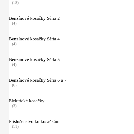
(18)
FUNCTION
(1)
Benzínové kosačky Séria 2
(4)
Dynamic VENT
(2)
Benzínové kosačky Séria 4
(4)
PROTECT MS
(2)
Benzínové kosačky Séria 5
(4)
Pracovné a ochranné odevy do terénu
(4)
Benzínové kosačky Séria 6 a 7
(6)
Ochranné odevy pre prácu s krovinorezom, príslušenstvo
(5)
Elektrické kosačky
(3)
Funkčné oblečenie (spodné prádlo)
(3)
Príslušenstvo ku kosačkám
(11)
Ochrana hlavy, zraku a sluchu
(41)