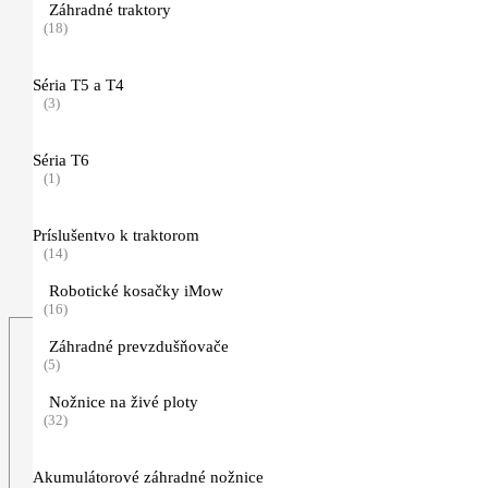
Záhradné traktory
(18)
Pracovné rukavice
(11)
Séria T5 a T4
(3)
Traky, opasky a príslušenstvo
(5)
Séria T6
(1)
Nezaradené
(2)
Príslušentvo k traktorom
TIMBERSPORTS, hračky a predmety pre voľný čas
(14)
(123)
Robotické kosačky iMow
(16)
Záhradné prevzdušňovače
(5)
Nožnice na živé ploty
(32)
Akumulátorové záhradné nožnice