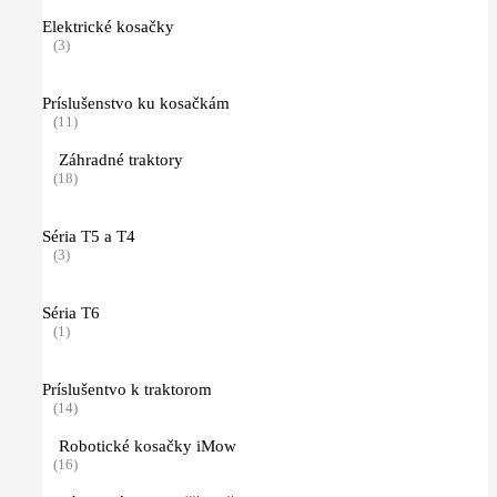
Elektrické kosačky
(3)
Príslušenstvo ku kosačkám
(11)
Záhradné traktory
(18)
Séria T5 a T4
(3)
Séria T6
(1)
Príslušentvo k traktorom
(14)
Robotické kosačky iMow
(16)