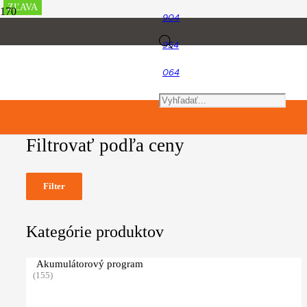
ZĽAVA
ZĽAVA
ZĽAVA
ZĽAVA
ZĽAVA
904
Nožnice na vysoký živý plot
Products
954
Filtrovať produkty
064
search
Filtrovať podľa ceny
Filter
Kategórie produktov
Akumulátorový program
(155)