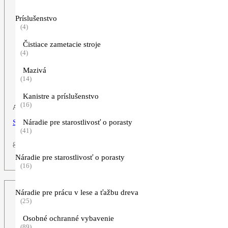
Príslušenstvo
(4)
Čistiace zametacie stroje
(4)
Mazivá
(14)
Kanistre a príslušenstvo
(16)
Akumulátorové nožnice na vysoký živý plot
Náradie pre starostlivosť o porasty
STIHL HLA 135
(41)
Pôvodná
Aktuálna
899,00
€
599,00
€
cena
cena
ZOBRAZIŤ VIAC
Náradie pre starostlivosť o porasty
bola:
je:
(16)
899,00€.
599,00€.
Náradie pre prácu v lese a ťažbu dreva
(25)
Osobné ochranné vybavenie
(89)