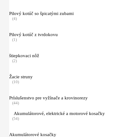
(16)
Pilový kotúč so špicatými zubami
(4)
Náradie pre prácu v lese a ťažbu dreva
(25)
Pilový kotúč z tvrdokovu
Osobné ochranné vybavenie
(1)
(89)
štiepkovaci nôž
Topánky pre prácu s motorovou pílou a iné
(2)
(7)
Žacie struny
Odev pre prácu v lese (bundy a nohavice)
(10)
(11)
Príslušenstvo pre vyžínače a krovinorezy
Function ERGO
(44)
(3)
Akumulátorové, elektrické a motorové kosačky
(54)
ADVANCE
(3)
Akumulátorové kosačky