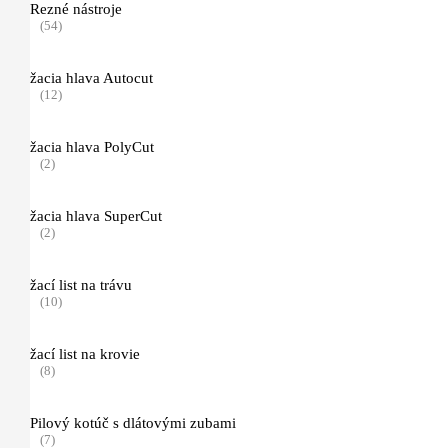
Rezné nástroje
(54)
Pôdne jamkovače
(11)
žacia hlava Autocut
(12)
Vŕtacie nástroje pre pôdny jamkovač
(6)
žacia hlava PolyCut
(2)
Príslušenstvo
(4)
žacia hlava SuperCut
Čistiace zametacie stroje
(2)
(4)
Mazivá
žací list na trávu
(14)
(10)
Kanistre a príslušenstvo
(16)
žací list na krovie
(8)
Náradie pre starostlivosť o porasty
(41)
Pilový kotúč s dlátovými zubami
(7)
Náradie pre starostlivosť o porasty