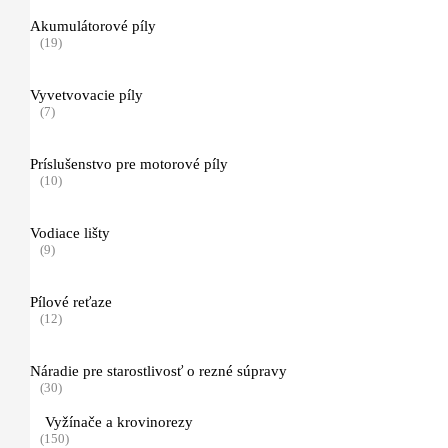
(15)
Akumulátorové píly
(19)
Manuálne postrekovače
(14)
Vyvetvovacie píly
Drviče konárov a záhradného odpadu
(7)
(11)
Príslušenstvo pre motorové píly
Príslušenstvo pre drviče a štiepkovače
(10)
(1)
Rozbrusovačky a píly na betón
Vodiace lišty
(28)
(9)
Motorové píly na betón
Pílové reťaze
(3)
(12)
Kotúče pre akumulátorové rezbrusovačky
Náradie pre starostlivosť o rezné súpravy
(3)
(30)
Vyžínače a krovinorezy
Rozbrusovacie kotúče s pojivom zo syntetickej živice
(150)
(3)