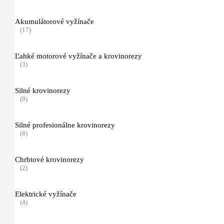
Akumulátorové vyžínače
Diamantové rozbrusovacie kotúče
(17)
(5)
Ľahké motorové vyžínače a krovinorezy
Vozíky a príslušenstvo
(3)
(8)
Kombi Systém
Silné krovinorezy
(26)
(9)
Kombi motory
Silné profesionálne krovinorezy
(7)
(8)
Kombi nástroje
Chrbtové krovinorezy
(11)
(2)
Kombi príslušenstvo
Elektrické vyžínače
(8)
(4)
Multi Systém
(10)