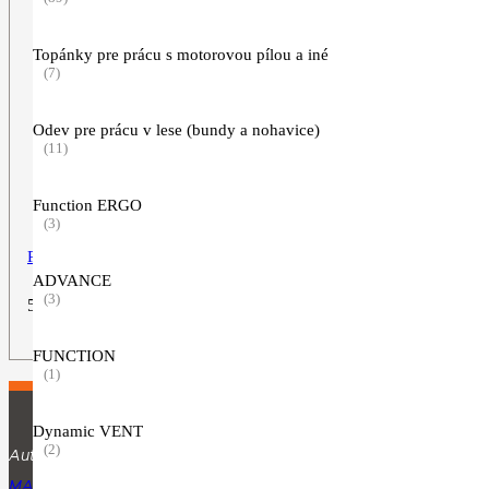
Topánky pre prácu s motorovou pílou a iné
(7)
Odev pre prácu v lese (bundy a nohavice)
(11)
Function ERGO
(3)
Predlžovacia tyč HLA
ADVANCE
(3)
59,90
€
ZOBRAZIŤ VIAC
FUNCTION
(1)
Dynamic VENT
(2)
Autorizovaný predajca produktov značky STIHL.
MARTINA RÁZUSA 1134, 010 01 ŽILINA