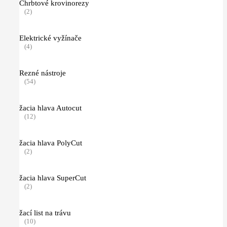
Chrbtové krovinorezy
(2)
Elektrické vyžínače
(4)
Rezné nástroje
(54)
žacia hlava Autocut
(12)
žacia hlava PolyCut
(2)
žacia hlava SuperCut
(2)
žací list na trávu
(10)