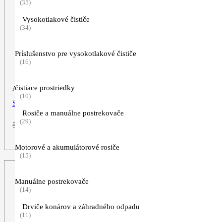
(35)
Vysokotlakové čističe
(34)
Príslušenstvo pre vysokotlakové čističe
(16)
čistiace prostriedky
Akumulátorové nožnice na vysoký živý plot
(10)
STIHL HLA 56, set s 2x AK 10
Rosiče a manuálne postrekovače
(29)
Pôvodná
Aktuálna
579,00
€
479,00
€
cena
cena
ZOBRAZIŤ VIAC
bola:
je:
Motorové a akumulátorové rosiče
579,00€.
479,00€.
(15)
Manuálne postrekovače
(14)
Drviče konárov a záhradného odpadu
(11)