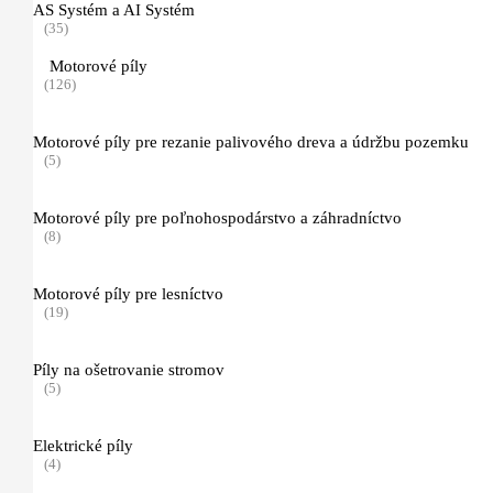
Príslušenstvo pre fúkače a vysávače
AS Systém a AI Systém
(8)
(35)
Vysávače na suché a mokré vysávanie
Motorové píly
(40)
(126)
Príslušentvo pre vysávače
Motorové píly pre rezanie palivového dreva a údržbu pozemku
(35)
(5)
Vysokotlakové čističe
(34)
Motorové píly pre poľnohospodárstvo a záhradníctvo
(8)
Príslušenstvo pre vysokotlakové čističe
(16)
Motorové píly pre lesníctvo
(19)
čistiace prostriedky
(10)
Píly na ošetrovanie stromov
(5)
Rosiče a manuálne postrekovače
(29)
Elektrické píly
(4)
Motorové a akumulátorové rosiče