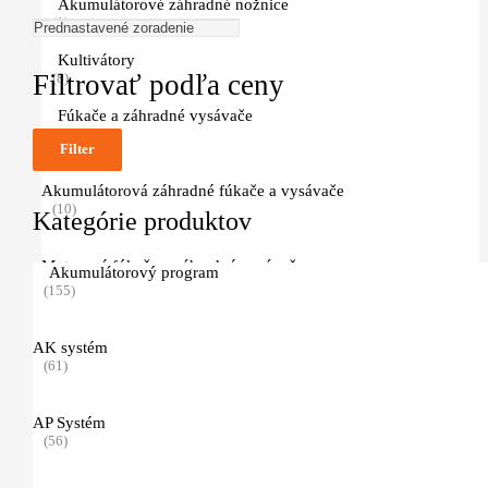
Akumulátorové záhradné nožnice
(1)
Kultivátory
Filtrovať podľa ceny
(8)
Fúkače a záhradné vysávače
(25)
Filter
Akumulátorová záhradné fúkače a vysávače
(10)
Kategórie produktov
Motorové fúkače a záhradné vysávače
Akumulátorový program
(3)
(155)
Chrbtové fúkače
AK systém
(1)
(61)
Elektrické fúkače a záhradné vysávače
AP Systém
(3)
(56)