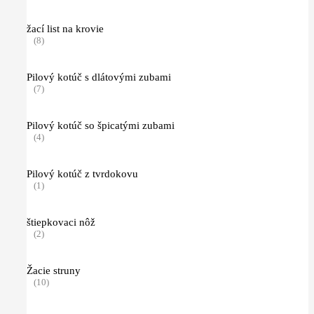
žací list na krovie
(8)
Pilový kotúč s dlátovými zubami
(7)
Pilový kotúč so špicatými zubami
(4)
Pilový kotúč z tvrdokovu
(1)
štiepkovaci nôž
(2)
Žacie struny
(10)