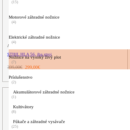
(15)
Motorové záhradné nožnice
(4)
Elektrické záhradné nožnice
(4)
Akumulátorové nožnice na vysoký živý plot
STIHL HLA 56, iba stroj
Nožnice na vysoký živý plot
(7)
Pôvodná
Aktuálna
399,00
€
299,00
€
cena
cena
ZOBRAZIŤ VIAC
Príslušenstvo
bola:
je:
(2)
399,00€.
299,00€.
Akumulátorové záhradné nožnice
(1)
Kultivátory
(8)
Fúkače a záhradné vysávače
(25)