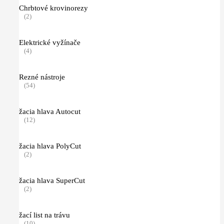
Chrbtové krovinorezy
(2)
Elektrické vyžínače
(4)
Rezné nástroje
(54)
žacia hlava Autocut
(12)
žacia hlava PolyCut
(2)
žacia hlava SuperCut
(2)
žací list na trávu
(10)