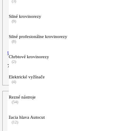
(3)
Silné krovinorezy
(9)
Silné profesionálne krovinorezy
(8)
Univerzálny čistič CU 100, 1l
Chrbtové krovinorezy
(2)
7,99
€
Elektrické vyžínače
ZOBRAZIŤ VIAC
(4)
Rezné nástroje
(54)
žacia hlava Autocut
(12)