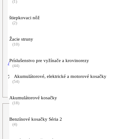
(1)
štiepkovaci nôž
(2)
Žacie struny
(10)
Príslušenstvo pre vyžínače a krovinorezy
Autošampón s voskom CC 100, 1 l
(44)
Akumulátorové, elektrické a motorové kosačky
7,99
€
(54)
ZOBRAZIŤ VIAC
Akumulátorové kosačky
(18)
Benzínové kosačky Séria 2
(4)