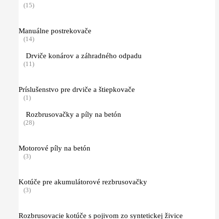
(15)
Manuálne postrekovače
(14)
Drviče konárov a záhradného odpadu
(11)
Príslušenstvo pre drviče a štiepkovače
(1)
Rozbrusovačky a píly na betón
(28)
Motorové píly na betón
(3)
Kotúče pre akumulátorové rezbrusovačky
(3)
Rozbrusovacie kotúče s pojivom zo syntetickej živice