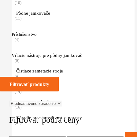
(10)
Pôdne jamkovače
(11)
Príslušenstvo
(4)
Vŕtacie nástroje pre pôdny jamkovač
(6)
Čistiace zametacie stroje
(4)
Filtrovať produkty
Mazivá
(14)
Kanistre a príslušenstvo
(16)
Filtrovať podľa ceny
Náradie pre starostlivosť o porasty
(41)
Minimálna
Maximálna