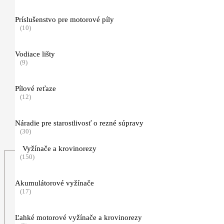
(41)
Príslušenstvo pre motorové píly
(10)
Pracovné rukavice
(11)
Vodiace lišty
(9)
Traky, opasky a príslušenstvo
(5)
Pílové reťaze
Nezaradené
(12)
(2)
TIMBERSPORTS, hračky a predmety pre voľný čas
(123)
Náradie pre starostlivosť o rezné súpravy
(30)
Vyžínače a krovinorezy
(150)
Akumulátorové vyžínače
(17)
Ľahké motorové vyžínače a krovinorezy