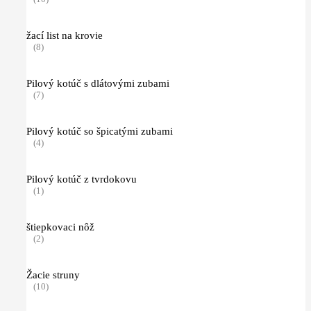
žací list na krovie
(8)
Pilový kotúč s dlátovými zubami
(7)
Pilový kotúč so špicatými zubami
(4)
Pilový kotúč z tvrdokovu
(1)
štiepkovaci nôž
(2)
Žacie struny
(10)