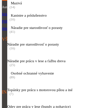
Mazivá
(14)
Autorizovaný predajca produktov značky STIHL.
MARTINA RÁZUSA 1134, 010 01 ŽILINA
Kanistre a príslušenstvo
(16)
PHUJIK@GMAIL.COM
Náradie pre starostlivosť o porasty
0904 954 064
(41)
VŠETKY KATEGÓRIE
Náradie pre starostlivosť o porasty
(16)
Motorové píly
Vyžínače a krovinorezy
Náradie pre prácu v lese a ťažbu dreva
Akumulátorové, elektrické a motorové kosačky
(25)
Náradie pre starostlivosť o porasty
Osobné ochranné vybavenie
(89)
Oblečenie
Topánky pre prácu s motorovou pílou a iné
INFORMÁCIE K NÁKUPU
(7)
Obchodné podmienky
Odev pre prácu v lese (bundy a nohavice)