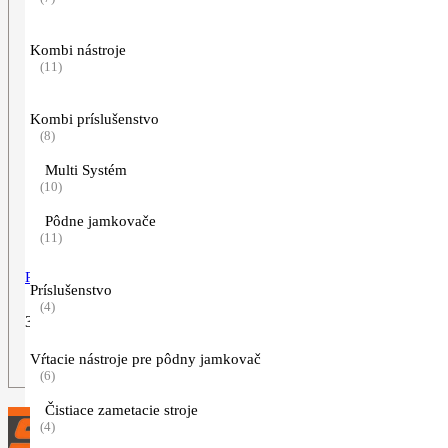
Kombi nástroje
(11)
Kombi príslušenstvo
(8)
Multi Systém
(10)
Pôdne jamkovače
(11)
Pieskovací granulát, vrece
Príslušenstvo
(4)
31,67
€
Vŕtacie nástroje pre pôdny jamkovač
ZOBRAZIŤ VIAC
(6)
Čistiace zametacie stroje
(4)