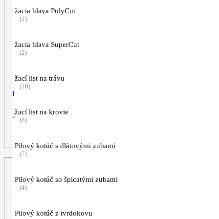
žacia hlava PolyCut
(2)
žacia hlava SuperCut
(2)
žací list na trávu
(10)
Univerzálny čistič CU 100, 5l
žací list na krovie
24,90
€
(8)
ZOBRAZIŤ VIAC
Pilový kotúč s dlátovými zubami
(7)
Pilový kotúč so špicatými zubami
(4)
Pilový kotúč z tvrdokovu