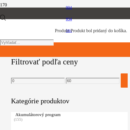
904
čistiace prostriedky
Products
954
Filtrovať produkty
Produkt
Produkt
bol pridaný do košíka.
064
search
Filtrovať podľa ceny
Minimálna
Maximálna
cena
cena
Kategórie produktov
Akumulátorový program
(155)