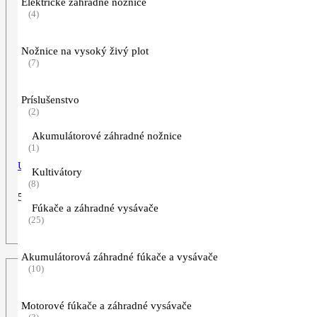
Elektrické záhradné nožnice
(4)
Nožnice na vysoký živý plot
(7)
Príslušenstvo
(2)
Akumulátorové záhradné nožnice
(1)
Univerzálny čistič Profi CP 200, 10 l
Kultivátory
(8)
54,90
€
Fúkače a záhradné vysávače
(25)
ZOBRAZIŤ VIAC
Akumulátorová záhradné fúkače a vysávače
(10)
Motorové fúkače a záhradné vysávače