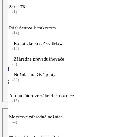
Séria T6
(1)
Príslušentvo k traktorom
(14)
Robotické kosačky iMow
(16)
Záhradné prevzdušňovače
(5)
Univerzálny čistič Profi CP 200, 1l
Nožnice na živé ploty
(32)
9,99
€
ZOBRAZIŤ VIAC
Akumulátorové záhradné nožnice
(15)
Motorové záhradné nožnice
(4)