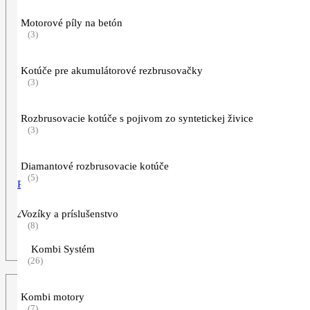
Motorové píly na betón
(3)
Kotúče pre akumulátorové rezbrusovačky
(3)
Rozbrusovacie kotúče s pojivom zo syntetickej živice
(3)
Diamantové rozbrusovacie kotúče
(5)
Pieskovací granulát, vedro
Vozíky a príslušenstvo
40,90
€
(8)
ZOBRAZIŤ VIAC
Kombi Systém
(26)
Kombi motory
(7)