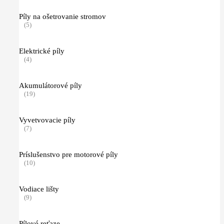
Píly na ošetrovanie stromov
(5)
Elektrické píly
(4)
Akumulátorové píly
(19)
Vyvetvovacie píly
(7)
Príslušenstvo pre motorové píly
(10)
Vodiace lišty
(9)
Pílové reťaze