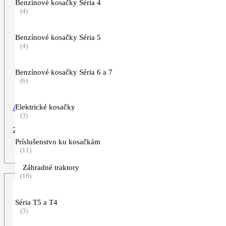
Benzínové kosačky Séria 4
(4)
Benzínové kosačky Séria 5
(4)
Benzínové kosačky Séria 6 a 7
(6)
Elektrické kosačky
Autošampón s voskom CC 100, 5 l
(3)
24,90
€
Príslušenstvo ku kosačkám
ZOBRAZIŤ VIAC
(11)
Záhradné traktory
(18)
Séria T5 a T4
(3)