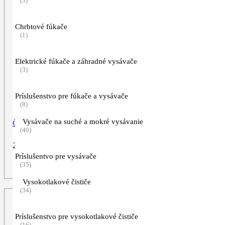
(3)
Chrbtové fúkače
(1)
Elektrické fúkače a záhradné vysávače
(3)
Príslušenstvo pre fúkače a vysávače
(8)
Vysávače na suché a mokré vysávanie
Čistiaci prostriedok na kamene a omietky CS 100
(40)
29,90
€
Príslušentvo pre vysávače
(35)
ZOBRAZIŤ VIAC
Vysokotlakové čističe
(34)
Príslušenstvo pre vysokotlakové čističe
(16)