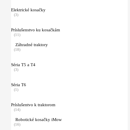
Elektrické kosačky
(3)
Príslušenstvo ku kosačkám
(11)
Záhradné traktory
(18)
Séria T5 a T4
(3)
Séria T6
(1)
Príslušentvo k traktorom
(14)
Robotické kosačky iMow
(16)