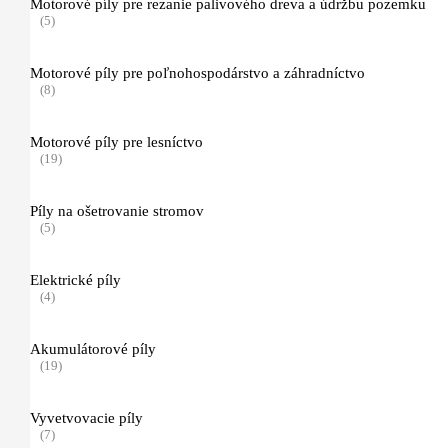
Motorové píly pre rezanie palivového dreva a údržbu pozemku
(5)
ADVANCE
(3)
Motorové píly pre poľnohospodárstvo a záhradníctvo
(8)
Function ERGO
(3)
Motorové píly pre lesníctvo
(19)
PROTECT MS
(2)
Píly na ošetrovanie stromov
(5)
Pracovné a ochranné odevy do terénu
(4)
Elektrické píly
(4)
Ochranné odevy pre prácu s krovinorezom, príslušenstvo
(5)
Akumulátorové píly
(19)
Funkčné oblečenie (spodné prádlo)
(3)
Vyvetvovacie píly
(7)
Ochrana hlavy, zraku a sluchu