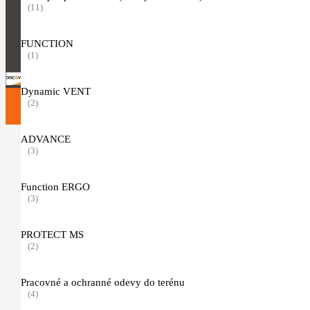
Informácie o spracúvaní osobných údajov
(11)
FUNCTION
(1)
Dynamic VENT
(2)
©
2026
HUJIKSHOP.SK |
web & marketing by
Visitero
ADVANCE
(3)
Function ERGO
(3)
PROTECT MS
(2)
Pracovné a ochranné odevy do terénu
(4)