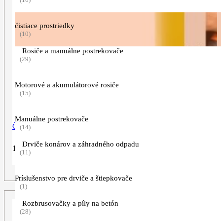
čistiace prostriedky
(10)
Rosiče a manuálne postrekovače
(29)
Motorové a akumulátorové rosiče
(15)
Manuálne postrekovače
Čistič diskov CR 100
(14)
Drviče konárov a záhradného odpadu
12,90
€
(11)
ZOBRAZIŤ VIAC
Príslušenstvo pre drviče a štiepkovače
(1)
Rozbrusovačky a píly na betón
(28)