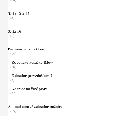
(15)
Séria T5 a T4
Manuálne postrekovače
(3)
(14)
Drviče konárov a záhradného odpadu
Séria T6
(11)
(1)
Príslušenstvo pre drviče a štiepkovače
Príslušentvo k traktorom
(1)
(14)
Rozbrusovačky a píly na betón
Robotické kosačky iMow
(28)
(16)
Záhradné prevzdušňovače
Motorové píly na betón
(5)
(3)
Nožnice na živé ploty
(32)
Kotúče pre akumulátorové rezbrusovačky
(3)
Akumulátorové záhradné nožnice
(15)
Rozbrusovacie kotúče s pojivom zo syntetickej živice