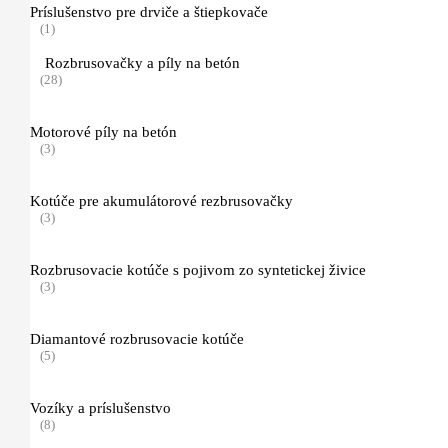
Príslušenstvo pre drviče a štiepkovače
ADVANCE
(1)
(3)
Rozbrusovačky a píly na betón
(28)
Function ERGO
(3)
Motorové píly na betón
(3)
PROTECT MS
(2)
Kotúče pre akumulátorové rezbrusovačky
(3)
Pracovné a ochranné odevy do terénu
(4)
Rozbrusovacie kotúče s pojivom zo syntetickej živice
(3)
Ochranné odevy pre prácu s krovinorezom, príslušenstvo
(5)
Diamantové rozbrusovacie kotúče
(5)
Funkčné oblečenie (spodné prádlo)
(3)
Vozíky a príslušenstvo
(8)
Ochrana hlavy, zraku a sluchu