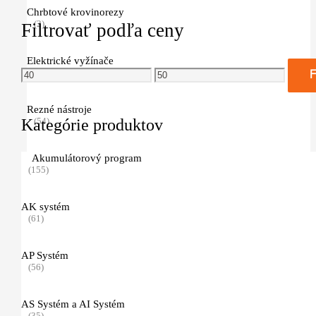
Chrbtové krovinorezy
(2)
Filtrovať podľa ceny
Elektrické vyžínače
Minimálna
Maximálna
(4)
F
cena
cena
Rezné nástroje
(54)
Kategórie produktov
žacia hlava Autocut
Akumulátorový program
(12)
(155)
žacia hlava PolyCut
AK systém
(2)
(61)
žacia hlava SuperCut
AP Systém
(2)
(56)
žací list na trávu
AS Systém a AI Systém
(10)
(35)