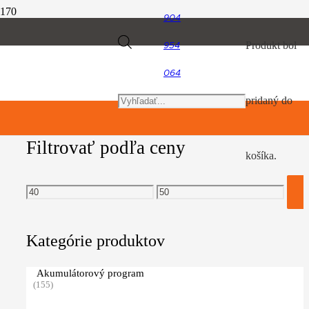
904
štiepkovaci nôž
Products
Produkt
bol
954
Filtrovať produkty
064
search
pridaný do
Filtrovať podľa ceny
košíka.
Minimálna
Maximálna
cena
cena
Kategórie produktov
Akumulátorový program
(155)