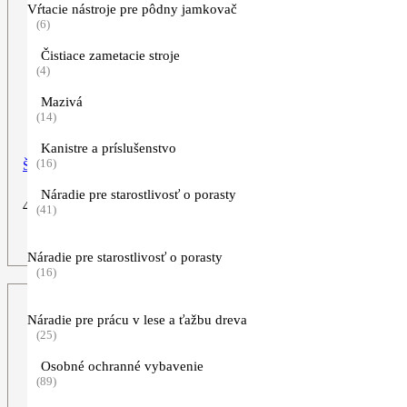
Vŕtacie nástroje pre pôdny jamkovač
(6)
Čistiace zametacie stroje
(4)
Mazivá
(14)
Kanistre a príslušenstvo
(16)
Štiepkovací nôž (270mm 2R)
Náradie pre starostlivosť o porasty
44,90
€
(41)
ZOBRAZIŤ VIAC
Náradie pre starostlivosť o porasty
(16)
Náradie pre prácu v lese a ťažbu dreva
(25)
Osobné ochranné vybavenie
(89)