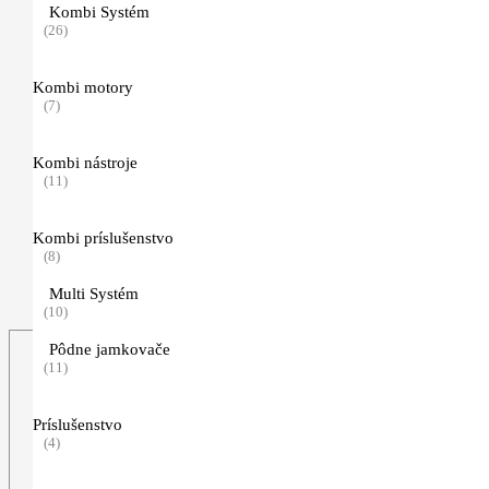
(41)
Kombi Systém
(26)
Pracovné rukavice
(11)
Kombi motory
(7)
Traky, opasky a príslušenstvo
(5)
Kombi nástroje
(11)
Nezaradené
(2)
Kombi príslušenstvo
TIMBERSPORTS, hračky a predmety pre voľný čas
(8)
(123)
Multi Systém
(10)
Pôdne jamkovače
(11)
Príslušenstvo
(4)