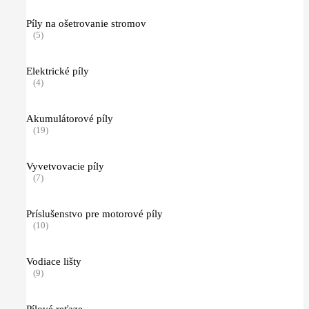
Píly na ošetrovanie stromov
(5)
Elektrické píly
(4)
Akumulátorové píly
(19)
Vyvetvovacie píly
(7)
Príslušenstvo pre motorové píly
(10)
Vodiace lišty
(9)
Pílové reťaze