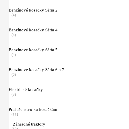
Príslušenstvo pre fúkače a vysávače
(8)
Benzínové kosačky Séria 2
(4)
Vysávače na suché a mokré vysávanie
(40)
Benzínové kosačky Séria 4
(4)
Príslušentvo pre vysávače
(35)
Benzínové kosačky Séria 5
Vysokotlakové čističe
(4)
(34)
Benzínové kosačky Séria 6 a 7
Príslušenstvo pre vysokotlakové čističe
(6)
(16)
Elektrické kosačky
čistiace prostriedky
(3)
(10)
Rosiče a manuálne postrekovače
Príslušenstvo ku kosačkám
(29)
(11)
Záhradné traktory
Motorové a akumulátorové rosiče
(18)