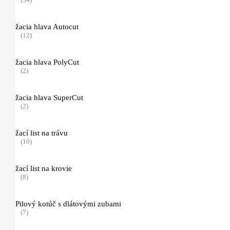
Záhradné prevzdušňovače
(5)
žacia hlava Autocut
Nožnice na živé ploty
(12)
(32)
žacia hlava PolyCut
Akumulátorové záhradné nožnice
(2)
(15)
žacia hlava SuperCut
Motorové záhradné nožnice
(2)
(4)
žací list na trávu
Elektrické záhradné nožnice
(10)
(4)
žací list na krovie
Nožnice na vysoký živý plot
(8)
(7)
Pilový kotúč s dlátovými zubami
Príslušenstvo
(7)
(2)