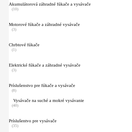
(10)
Akumulátorová záhradné fúkače a vysávače
(10)
Pôdne jamkovače
(11)
Motorové fúkače a záhradné vysávače
(3)
Príslušenstvo
(4)
Chrbtové fúkače
(1)
Vŕtacie nástroje pre pôdny jamkovač
(6)
Elektrické fúkače a záhradné vysávače
Čistiace zametacie stroje
(3)
(4)
Mazivá
Príslušenstvo pre fúkače a vysávače
(14)
(8)
Kanistre a príslušenstvo
Vysávače na suché a mokré vysávanie
(16)
(40)
Náradie pre starostlivosť o porasty
(41)
Príslušentvo pre vysávače
(35)