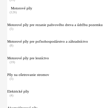
Motorové píly
(126)
žací list na krovie
(8)
Motorové píly pre rezanie palivového dreva a údržbu pozemku
(5)
Pilový kotúč s dlátovými zubami
(7)
Motorové píly pre poľnohospodárstvo a záhradníctvo
(8)
Pilový kotúč so špicatými zubami
(4)
Motorové píly pre lesníctvo
(19)
Pilový kotúč z tvrdokovu
(1)
Píly na ošetrovanie stromov
(5)
štiepkovaci nôž
(2)
Elektrické píly
(4)
Žacie struny
(10)