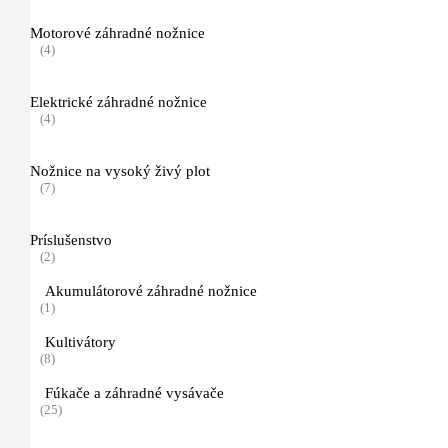
(3)
Motorové záhradné nožnice
(4)
Diamantové rozbrusovacie kotúče
(5)
Elektrické záhradné nožnice
(4)
Vozíky a príslušenstvo
(8)
Nožnice na vysoký živý plot
Kombi Systém
(7)
(26)
Príslušenstvo
Kombi motory
(2)
(7)
Akumulátorové záhradné nožnice
(1)
Kombi nástroje
(11)
Kultivátory
(8)
Kombi príslušenstvo
Fúkače a záhradné vysávače
(8)
(25)
Multi Systém