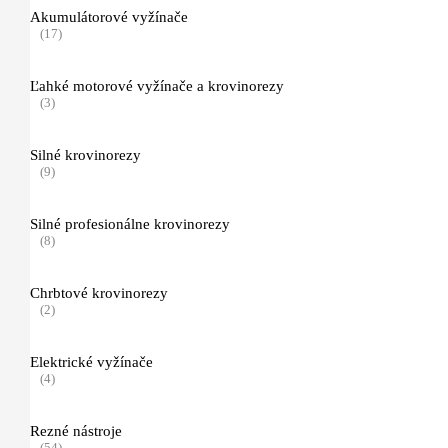
Akumulátorové vyžínače
(17)
Elektrické kosačky
(3)
Ľahké motorové vyžínače a krovinorezy
(3)
Príslušenstvo ku kosačkám
(11)
Záhradné traktory
Silné krovinorezy
(18)
(9)
Séria T5 a T4
Silné profesionálne krovinorezy
(3)
(8)
Séria T6
Chrbtové krovinorezy
(1)
(2)
Príslušentvo k traktorom
Elektrické vyžínače
(14)
(4)
Robotické kosačky iMow
(16)
Rezné nástroje
(54)