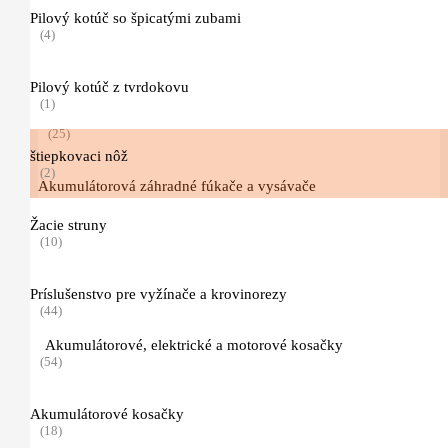
Akumulátorové záhradné nožnice
Pilový kotúč so špicatými zubami
(1)
(4)
Kultivátory
(8)
Pilový kotúč z tvrdokovu
(1)
Fúkače a záhradné vysávače
(25)
štiepkovaci nôž
(2)
Akumulátorová záhradné fúkače a vysávače
(10)
Žacie struny
(10)
Motorové fúkače a záhradné vysávače
(3)
Príslušenstvo pre vyžínače a krovinorezy
(44)
Chrbtové fúkače
(1)
Akumulátorové, elektrické a motorové kosačky
(54)
Elektrické fúkače a záhradné vysávače
(3)
Akumulátorové kosačky
(18)