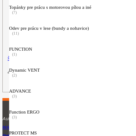
Topánky pre prácu s motorovou pílou a iné
(7)
Odev pre prácu v lese (bundy a nohavice)
(11)
FUNCTION
(1)
Štiepkovací nôž (320mm 2R)
Dynamic VENT
44,90
€
(2)
ZOBRAZIŤ VIAC
ADVANCE
(3)
Function ERGO
(3)
Autorizovaný predajca produktov značky STIHL.
MARTINA RÁZUSA 1134, 010 01 ŽILINA
PROTECT MS