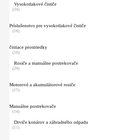
Náradie pre starostlivosť o porasty
Vysokotlakové čističe
(16)
(34)
Náradie pre prácu v lese a ťažbu dreva
Príslušenstvo pre vysokotlakové čističe
(25)
(16)
Osobné ochranné vybavenie
(89)
čistiace prostriedky
(10)
Topánky pre prácu s motorovou pílou a iné
Rosiče a manuálne postrekovače
(7)
(29)
Odev pre prácu v lese (bundy a nohavice)
Motorové a akumulátorové rosiče
(11)
(15)
FUNCTION
Manuálne postrekovače
(1)
(14)
Drviče konárov a záhradného odpadu
Dynamic VENT
(11)
(2)