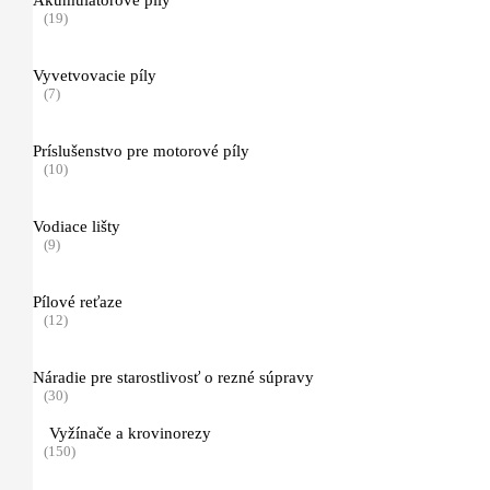
Akumulátorové píly
(19)
Príslušenstvo pre vyžínače a krovinorezy
(44)
Akumulátorové, elektrické a motorové kosačky
Vyvetvovacie píly
(54)
(7)
Akumulátorové kosačky
Príslušenstvo pre motorové píly
(18)
(10)
Benzínové kosačky Séria 2
Vodiace lišty
(4)
(9)
Benzínové kosačky Séria 4
Pílové reťaze
(4)
(12)
Benzínové kosačky Séria 5
Náradie pre starostlivosť o rezné súpravy
(4)
(30)
Vyžínače a krovinorezy
(150)
Benzínové kosačky Séria 6 a 7
(6)