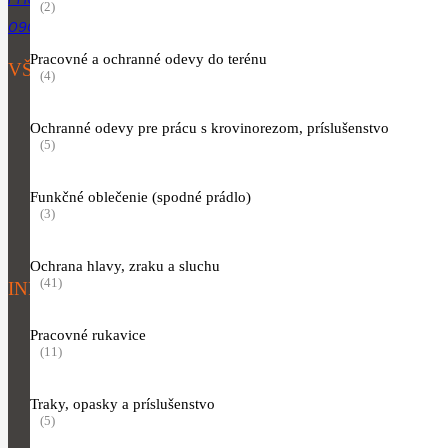
PHUJIK@GMAIL.COM
(2)
0904 954 064
Pracovné a ochranné odevy do terénu
VŠETKY KATEGÓRIE
(4)
Motorové píly
Ochranné odevy pre prácu s krovinorezom, príslušenstvo
Vyžínače a krovinorezy
(5)
Akumulátorové, elektrické a motorové kosačky
Funkčné oblečenie (spodné prádlo)
Náradie pre starostlivosť o porasty
(3)
Oblečenie
Ochrana hlavy, zraku a sluchu
(41)
INFORMÁCIE K NÁKUPU
Obchodné podmienky
Pracovné rukavice
(11)
Informácie o spracúvaní osobných údajov
Traky, opasky a príslušenstvo
(5)