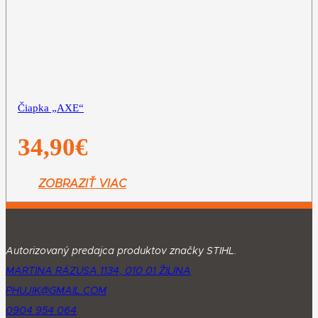
Čiapka „AXE“
34,90
€
ZOBRAZIŤ VIAC
Autorizovaný predajca produktov značky STIHL.
MARTINA RÁZUSA 1134, 010 01 ŽILINA
PHUJIK@GMAIL.COM
0904 954 064