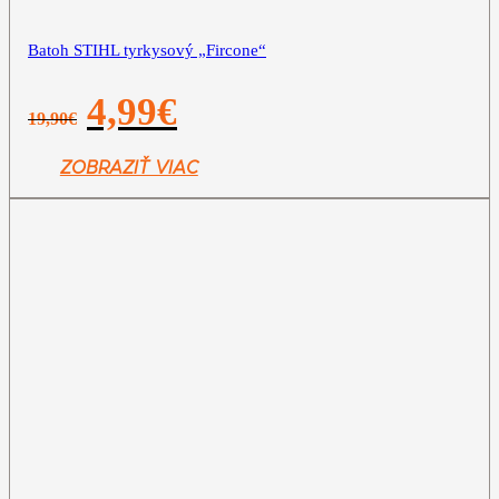
Batoh STIHL tyrkysový „Fircone“
Pôvodná
Aktuálna
4,99
€
19,90
€
cena
cena
bola:
je:
19,90€.
4,99€.
ZOBRAZIŤ VIAC