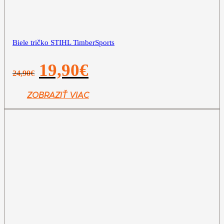
Biele tričko STIHL TimberSports
Pôvodná
Aktuálna
19,90
€
24,90
€
cena
cena
bola:
je:
24,90€.
19,90€.
ZOBRAZIŤ VIAC