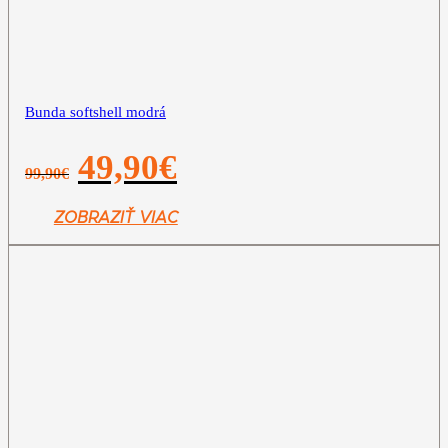
Bunda softshell modrá
Pôvodná
Aktuálna
49,90
€
99,90
€
cena
cena
bola:
je:
99,90€.
49,90€.
ZOBRAZIŤ VIAC