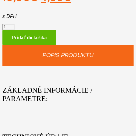
cena
cena
bola:
je:
s DPH
množstvo
10,90€.
4,99€.
Box
obedový
Pridať do košíka
STIHL
POPIS PRODUKTU
ZÁKLADNÉ INFORMÁCIE /
PARAMETRE: