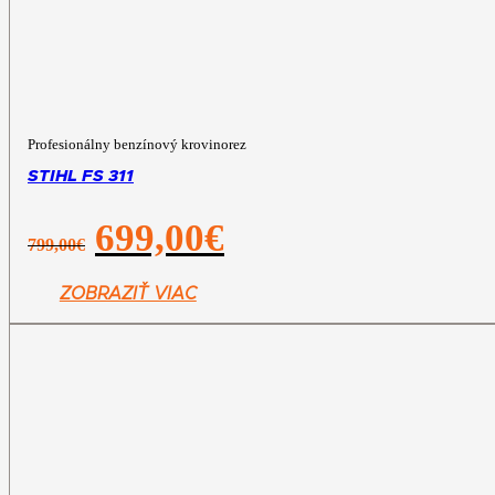
Profesionálny benzínový krovinorez
STIHL FS 311
Pôvodná
Aktuálna
699,00
€
799,00
€
cena
cena
bola:
je:
799,00€.
699,00€.
ZOBRAZIŤ VIAC