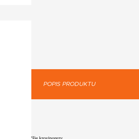
POPIS PRODUKTU
TRE:
ov až po najväčšie krovinorezy.