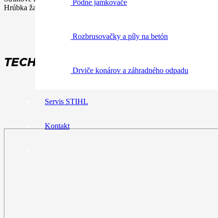
Pôdne jamkovače
Hrúbka žacích strún je rôzna podľa výkonovej triedy a podmienok pou
Rozbrusovačky a píly na betón
TECHNICKÉ ÚDAJE:
Drviče konárov a záhradného odpadu
Servis STIHL
Kontakt