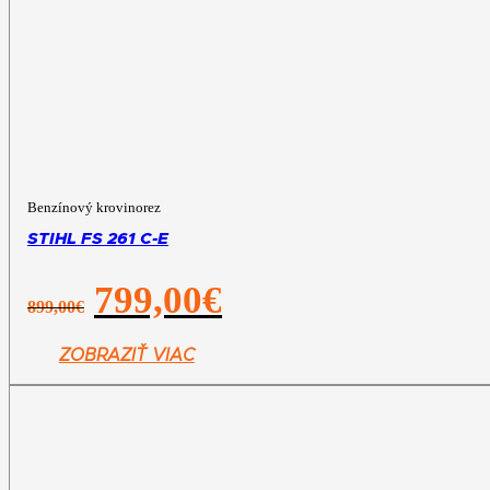
Benzínový krovinorez
STIHL FS 261 C-E
Pôvodná
Aktuálna
799,00
€
899,00
€
cena
cena
bola:
je:
899,00€.
799,00€.
ZOBRAZIŤ VIAC