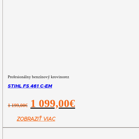
Profesionálny benzínový krovinorez
STIHL FS 461 C-EM
Pôvodná
Aktuálna
1 099,00
€
1 199,00
€
cena
cena
bola:
je:
1
1
ZOBRAZIŤ VIAC
199,00€.
099,00€.