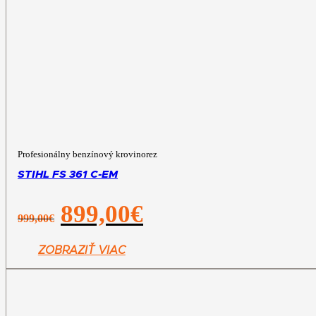
Profesionálny benzínový krovinorez
STIHL FS 361 C-EM
Pôvodná
Aktuálna
899,00
€
999,00
€
cena
cena
bola:
je:
999,00€.
899,00€.
ZOBRAZIŤ VIAC