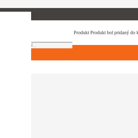
Products
Produkt
Produkt
bol pridaný do 
search
ov až po najväčšie krovinorezy.