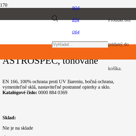
904
Úvod
Products
Produkt
bol
954
Osobné ochranné vybavenie
Ochranné okuliare ASTROSPEC, tónované
064
search
pridaný do
Ochranné okuliare
ASTROSPEC, tónované
košíka.
EN 166, 100% ochrana proti UV žiareniu, bočná ochrana,
vymeniteľné sklá, nastaviteľné postranné opierky a sklo.
Katalógové číslo:
0000 884 0369
Sklad:
Nie je na sklade