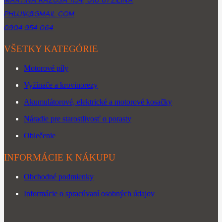
MARTINA RÁZUSA 1134, 010 01 ŽILINA
PHUJIK@GMAIL.COM
0904 954 064
VŠETKY KATEGÓRIE
Motorové píly
Vyžínače a krovinorezy
Akumulátorové, elektrické a motorové kosačky
Náradie pre starostlivosť o porasty
Oblečenie
INFORMÁCIE K NÁKUPU
Obchodné podmienky
Informácie o spracúvaní osobných údajov