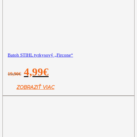
Batoh STIHL tyrkysový „Fircone“
Pôvodná
Aktuálna
4,99
€
19,90
€
cena
cena
bola:
je:
19,90€.
4,99€.
ZOBRAZIŤ VIAC