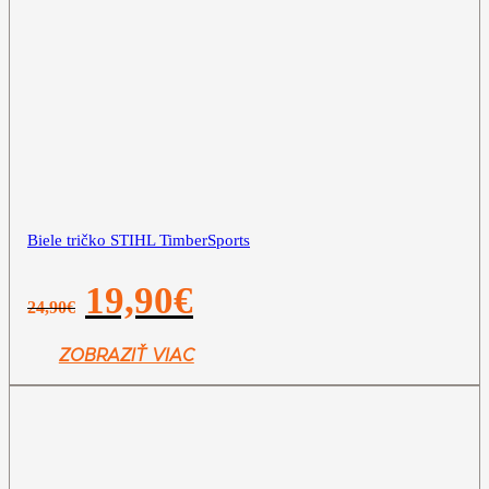
Biele tričko STIHL TimberSports
Pôvodná
Aktuálna
19,90
€
24,90
€
cena
cena
bola:
je:
24,90€.
19,90€.
ZOBRAZIŤ VIAC