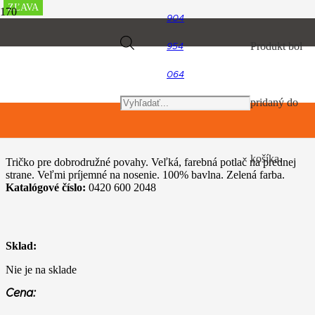
ZĽAVA
ZĽAVA
ZĽAVA
ZĽAVA
904
Úvod
Products
Produkt
bol
954
TIMBERSPORTS, hračky a predmety pre voľný čas
Tričko EXPLORE zelené
064
search
pridaný do
Tričko EXPLORE zelené
košíka.
Tričko pre dobrodružné povahy. Veľká, farebná potlač na prednej
strane. Veľmi príjemné na nosenie. 100% bavlna. Zelená farba.
Katalógové číslo:
0420 600 2048
Sklad:
Nie je na sklade
Cena: