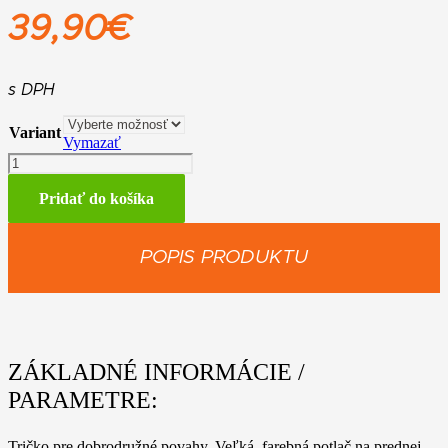
39,90
€
s DPH
Variant
Vymazať
množstvo
Tričko
EXPLORE
Pridať do košíka
zelené
POPIS PRODUKTU
ZÁKLADNÉ INFORMÁCIE /
PARAMETRE:
Tričko pre dobrodružné povahy. Veľká, farebná potlač na prednej