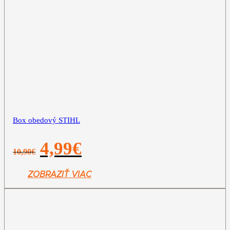
Box obedový STIHL
Pôvodná
Aktuálna
4,99
€
10,90
€
cena
cena
bola:
je:
10,90€.
4,99€.
ZOBRAZIŤ VIAC