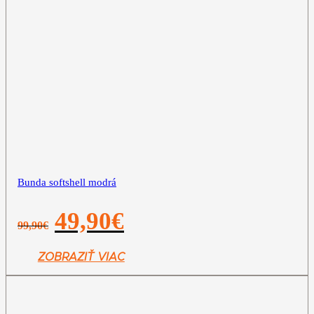
Bunda softshell modrá
Pôvodná
Aktuálna
49,90
€
99,90
€
cena
cena
bola:
je:
99,90€.
49,90€.
ZOBRAZIŤ VIAC