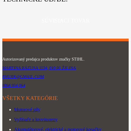
SÚVISIACI TOVAR
Autorizovaný predajca produktov značky STIHL.
MARTINA RÁZUSA 1134, 010 01 ŽILINA
PHUJIK@GMAIL.COM
0904 954 064
VŠETKY KATEGÓRIE
Motorové píly
Vyžínače a krovinorezy
Akumulátorové, elektrické a motorové kosačky