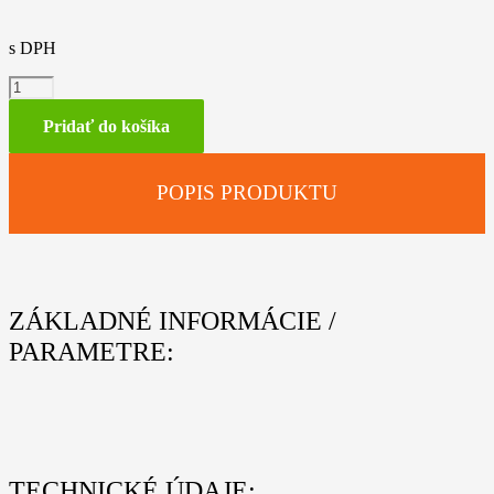
s DPH
množstvo
Model
fúkača
Pridať do košíka
BGA
POPIS PRODUKTU
ZÁKLADNÉ INFORMÁCIE /
PARAMETRE:
TECHNICKÉ ÚDAJE: