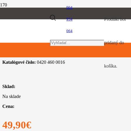
904
Úvod
Products
Produkt
bol
954
Produkt Variant
BGA
064
BGA
search
pridaný do
Katalógové číslo:
0420 460 0016
košíka.
Sklad:
Na sklade
Cena:
49,90
€