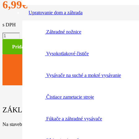
6,99
€
Upratovanie dom a záhrada
s DPH
Záhradné nožnice
množstvo
Hubica
na
Pridať do košíka
hrubé
Vysokotlakové čističe
nečistoty
Vysávače na suché a mokré vysávanie
Čistiace zametacie stroje
ZÁKLADNÉ INFORMÁCIE / PARAMETRE
Fúkače a záhradné vysávače
Na stavebné sutiny, štrk a pod., šírka 175 mm, prípojka ø 50 mmb.