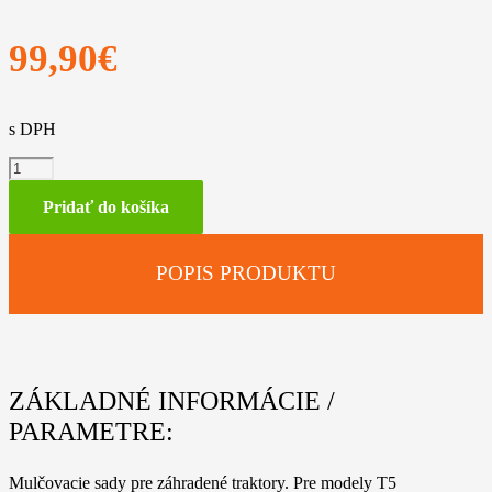
99,90
€
s DPH
množstvo
Mulčovacia
sada
Pridať do košíka
pre
záhradné
traktory
POPIS PRODUKTU
AMK
097
ZÁKLADNÉ INFORMÁCIE /
PARAMETRE:
Mulčovacie sady pre záhradené traktory. Pre modely T5