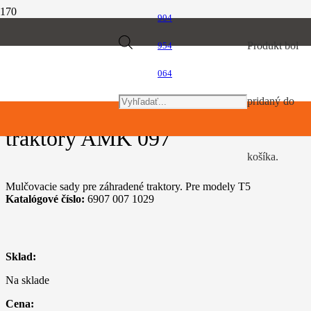
904
Úvod
Products
Produkt
bol
954
Záhradné traktory
Mulčovacia sada pre záhradné traktory AMK 097
064
search
pridaný do
Mulčovacia sada pre záhradné
traktory AMK 097
košíka.
Mulčovacie sady pre záhradené traktory. Pre modely T5
Katalógové číslo:
6907 007 1029
Sklad:
Na sklade
Cena: