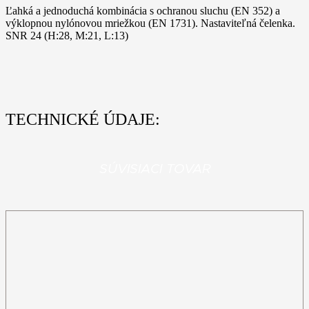
Ľahká a jednoduchá kombinácia s ochranou sluchu (EN 352) a
výklopnou nylónovou mriežkou (EN 1731). Nastaviteľná čelenka.
SNR 24 (H:28, M:21, L:13)
TECHNICKÉ ÚDAJE:
SÚVISIACI TOVAR