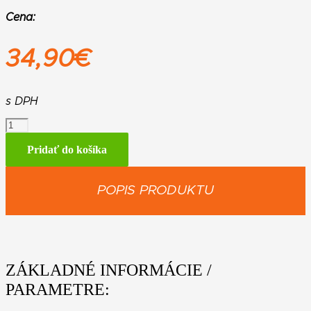
Cena:
34,90
€
s DPH
množstvo
Ochrana
tváre
Pridať do košíka
s
ochranou
sluchu
POPIS PRODUKTU
FUNCTION
ZÁKLADNÉ INFORMÁCIE /
PARAMETRE: