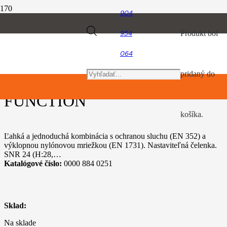
904
Úvod
Products
Produkt
bol
954
Osobné ochranné vybavenie
Ochrana tváre s ochranou sluchu FUNCTION
064
search
pridaný do
Ochrana tváre s ochranou sluchu
FUNCTION
košíka.
Ľahká a jednoduchá kombinácia s ochranou sluchu (EN 352) a
výklopnou nylónovou mriežkou (EN 1731). Nastaviteľná čelenka.
SNR 24 (H:28,…
Katalógové číslo:
0000 884 0251
Sklad:
Na sklade