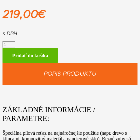
219,00
€
s DPH
množstvo
Rapid
Duro
Pridať do košíka
Rescue
(RDR)
POPIS PRODUKTU
ZÁKLADNÉ INFORMÁCIE /
PARAMETRE:
Špeciálna pílová reťaz na najnáročnejšie použitie (napr. drevo s
klincami, kompozitný materiál a pancierové sklo). Rezné zuby sú