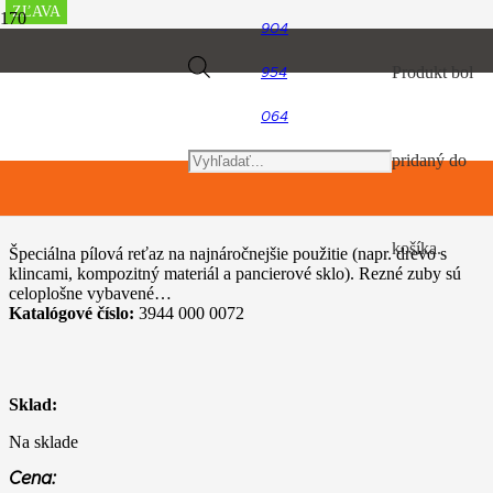
ZĽAVA
ZĽAVA
ZĽAVA
ZĽAVA
ZĽAVA
ZĽAVA
ZĽAVA
ZĽAVA
ZĽAVA
ZĽAVA
904
Úvod
Products
Produkt
bol
954
Motorové píly
Rapid Duro Rescue (RDR)
064
search
pridaný do
Rapid Duro Rescue (RDR)
košíka.
Špeciálna pílová reťaz na najnáročnejšie použitie (napr. drevo s
klincami, kompozitný materiál a pancierové sklo). Rezné zuby sú
celoplošne vybavené…
Katalógové číslo:
3944 000 0072
Sklad:
Na sklade
Cena: