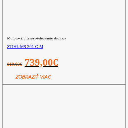
Motorová píla na ošetrovanie stromov
STIHL MS 201 C-M
Pôvodná
Aktuálna
739,00
€
819,00
€
cena
cena
bola:
je:
819,00€.
739,00€.
ZOBRAZIŤ VIAC