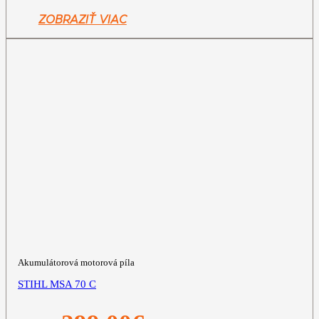
bola:
je:
599,00€.
469,00€.
ZOBRAZIŤ VIAC
Akumulátorová motorová píla
STIHL MSA 70 C
Pôvodná
Aktuálna