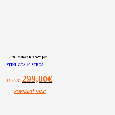
Akumulátorová reťazová píla
STIHL GTA 40 STROJ
Pôvodná
Aktuálna
299,00
€
349,00
€
cena
cena
bola:
je:
349,00€.
299,00€.
ZOBRAZIŤ VIAC