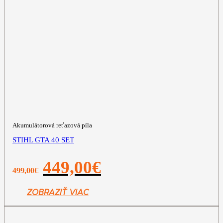
Akumulátorová reťazová píla
STIHL GTA 40 SET
Pôvodná
Aktuálna
449,00
€
499,00
€
cena
cena
bola:
je:
499,00€.
449,00€.
ZOBRAZIŤ VIAC