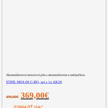
Akumulátorová motorová píla s akumulátorom a nabíjačkou
STIHL MSA 60 C-BQ, set s 1x AK20
Pôvodná
Aktuálna
369,00
€
499,00
€
cena
cena
bola:
je:
499,00€.
369,00€.
ZOBRAZIŤ VIAC