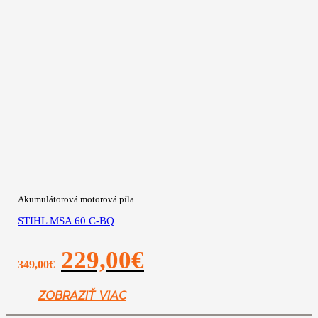
Akumulátorová motorová píla
STIHL MSA 60 C-BQ
Pôvodná
Aktuálna
229,00
€
349,00
€
cena
cena
bola:
je:
349,00€.
229,00€.
ZOBRAZIŤ VIAC