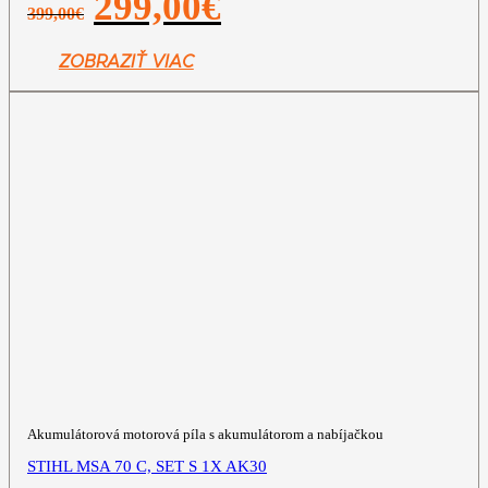
299,00
€
399,00
€
cena
cena
bola:
je:
399,00€.
299,00€.
ZOBRAZIŤ VIAC
Akumulátorová motorová píla s akumulátorom a nabíjačkou
STIHL MSA 70 C, SET S 1X AK30