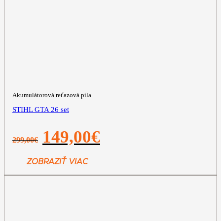
Akumulátorová reťazová píla
STIHL GTA 26 set
Pôvodná
Aktuálna
149,00
€
299,00
€
cena
cena
bola:
je:
299,00€.
149,00€.
ZOBRAZIŤ VIAC