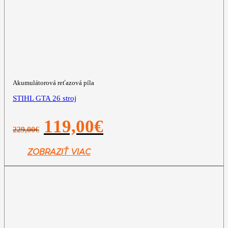
Akumulátorová reťazová píla
STIHL GTA 26 stroj
Pôvodná
Aktuálna
119,00
€
229,00
€
cena
cena
bola:
je:
229,00€.
119,00€.
ZOBRAZIŤ VIAC