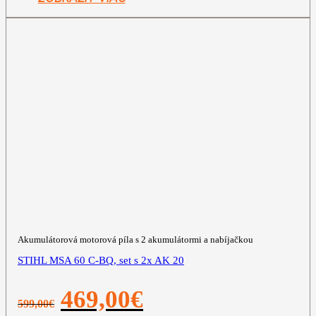
Akumulátorová motorová píla s 2 akumulátormi a nabíjačkou
STIHL MSA 60 C-BQ, set s 2x AK 20
Pôvodná
Aktuálna
469,00
€
599,00
€
cena
cena