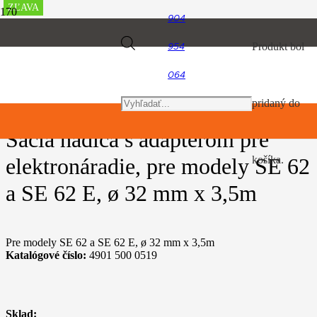
ZĽAVA
ZĽAVA
ZĽAVA
ZĽAVA
ZĽAVA
904
Úvod
Products
Produkt
bol
954
Vysávače na suché a mokré vysávanie
Sacia hadica s adaptérom pre elektronáradie, pre modely SE 62 a SE
62 E, ø 32 mm x 3,5m
064
search
pridaný do
Sacia hadica s adaptérom pre
elektronáradie, pre modely SE 62
košíka.
a SE 62 E, ø 32 mm x 3,5m
Pre modely SE 62 a SE 62 E, ø 32 mm x 3,5m
Katalógové číslo:
4901 500 0519
Sklad: