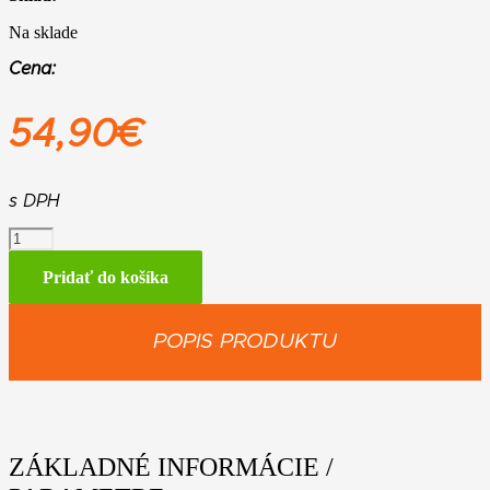
Na sklade
Cena:
54,90
€
s DPH
množstvo
Sacia
hadica
Pridať do košíka
s
adaptérom
pre
POPIS PRODUKTU
elektronáradie,
pre
modely
SE
62
a
ZÁKLADNÉ INFORMÁCIE /
SE