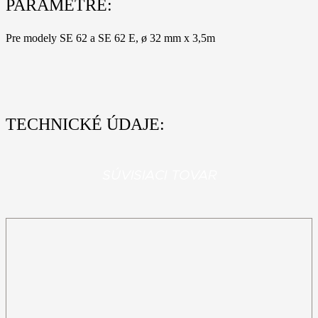
62
PARAMETRE:
E,
ø
Pre modely SE 62 a SE 62 E, ø 32 mm x 3,5m
32
mm
x
3,5m
TECHNICKÉ ÚDAJE:
SÚVISIACI TOVAR