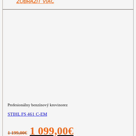
ZOBRAZIŤ VIAC
Profesionálny benzínový krovinorez
STIHL FS 461 C-EM
Pôvodná
Aktuálna
1 099,00
€
1 199,00
€
cena
cena