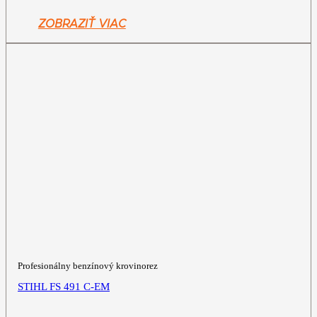
bola:
je:
1
1
ZOBRAZIŤ VIAC
199,00€.
099,00€.
Profesionálny benzínový krovinorez
STIHL FS 491 C-EM