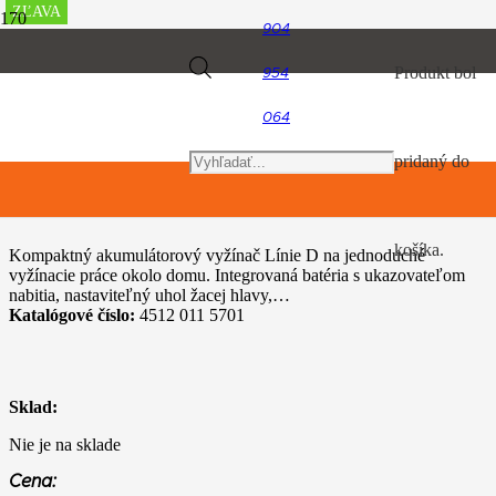
ZĽAVA
ZĽAVA
ZĽAVA
ZĽAVA
ZĽAVA
ZĽAVA
ZĽAVA
904
Úvod
Products
Produkt
bol
954
Akumulátorový program
STIHL FSA 45
064
search
pridaný do
STIHL FSA 45
košíka.
Kompaktný akumulátorový vyžínač Línie D na jednoduché
vyžínacie práce okolo domu. Integrovaná batéria s ukazovateľom
nabitia, nastaviteľný uhol žacej hlavy,…
Katalógové číslo:
4512 011 5701
Sklad:
Nie je na sklade
Cena: