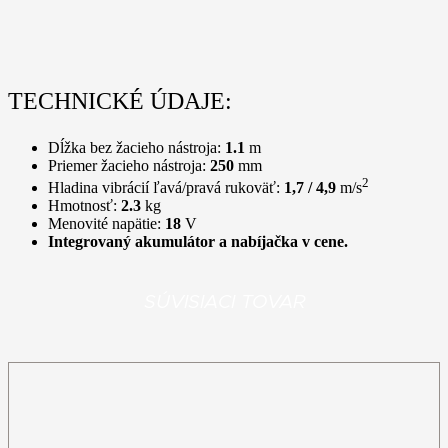
TECHNICKÉ ÚDAJE:
Dĺžka bez žacieho nástroja:
1.1
m
Priemer žacieho nástroja:
250
mm
2
Hladina vibrácií ľavá/pravá rukoväť:
1,7 / 4,9
m/s
Hmotnosť:
2.3
kg
Menovité napätie:
18
V
Integrovaný akumulátor a nabíjačka v cene.
SÚVISIACI TOVAR