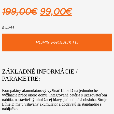
Pôvodná
Aktuálna
199,00
€
99,00
€
cena
cena
bola:
je:
s DPH
199,00€.
99,00€.
POPIS PRODUKTU
ZÁKLADNÉ INFORMÁCIE /
PARAMETRE:
Kompaktný akumulátorový vyžínač Línie D na jednoduché
vyžínacie práce okolo domu. Integrovaná batéria s ukazovateľom
nabitia, nastaviteľný uhol žacej hlavy, jednoduchá obsluha. Stroje
Línie D maju vstavaný akumulátor a dodávajú sa štandardne s
nabíjačkou.