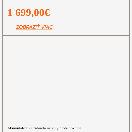
1 699,00
€
ZOBRAZIŤ VIAC
Akumulátorové záhradn na živý ploté nožnice