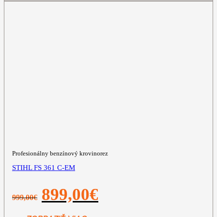
Profesionálny benzínový krovinorez
STIHL FS 361 C-EM
Pôvodná
Aktuálna
899,00
€
999,00
€
cena
cena
bola:
je:
999,00€.
899,00€.