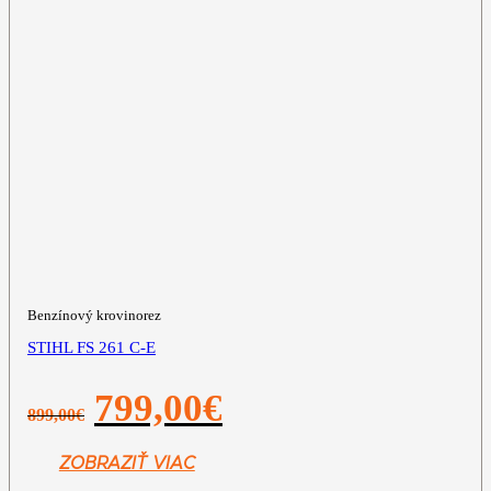
Benzínový krovinorez
STIHL FS 261 C-E
Pôvodná
Aktuálna
799,00
€
899,00
€
cena
cena
bola:
je:
899,00€.
799,00€.
ZOBRAZIŤ VIAC