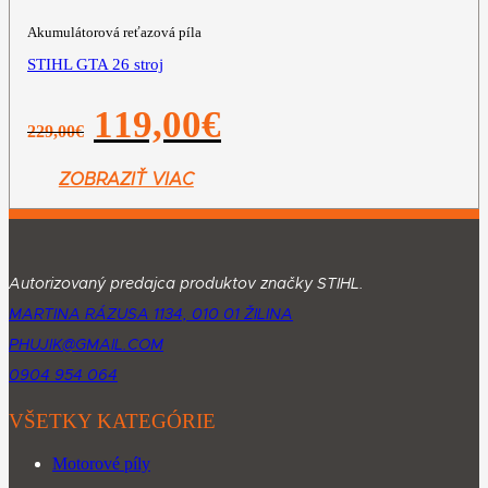
Akumulátorová reťazová píla
STIHL GTA 26 stroj
Pôvodná
Aktuálna
119,00
€
229,00
€
cena
cena
bola:
je:
229,00€.
119,00€.
ZOBRAZIŤ VIAC
Autorizovaný predajca produktov značky STIHL.
MARTINA RÁZUSA 1134, 010 01 ŽILINA
PHUJIK@GMAIL.COM
0904 954 064
VŠETKY KATEGÓRIE
Motorové píly