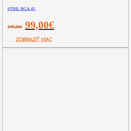
STIHL BGA 45
Pôvodná
Aktuálna
99,00
€
199,00
€
cena
cena
bola:
je:
199,00€.
99,00€.
ZOBRAZIŤ VIAC