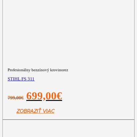
Profesionálny benzínový krovinorez
STIHL FS 311
Pôvodná
Aktuálna
699,00
€
799,00
€
cena
cena
bola:
je:
799,00€.
699,00€.
ZOBRAZIŤ VIAC