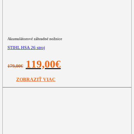
Akumulátorové záhradné nožnice
STIHL HSA 26 stroj
Pôvodná
Aktuálna
119,00
€
179,00
€
cena
cena
bola:
je:
179,00€.
119,00€.
ZOBRAZIŤ VIAC