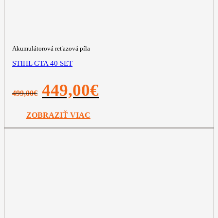
Akumulátorová reťazová píla
STIHL GTA 40 SET
Pôvodná
Aktuálna
449,00
€
499,00
€
cena
cena
bola:
je:
499,00€.
449,00€.
ZOBRAZIŤ VIAC