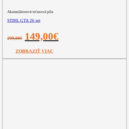
Akumulátorová reťazová píla
STIHL GTA 26 set
Pôvodná
Aktuálna
149,00
€
299,00
€
cena
cena
bola:
je:
299,00€.
149,00€.
ZOBRAZIŤ VIAC