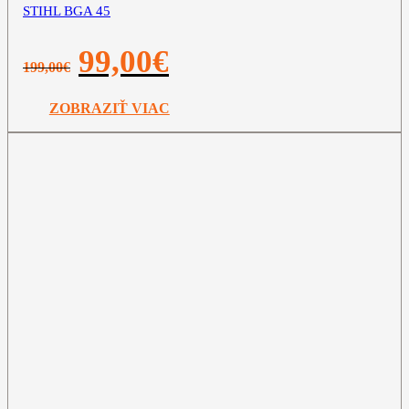
STIHL BGA 45
Pôvodná
Aktuálna
99,00
€
199,00
€
cena
cena
bola:
je:
199,00€.
99,00€.
ZOBRAZIŤ VIAC