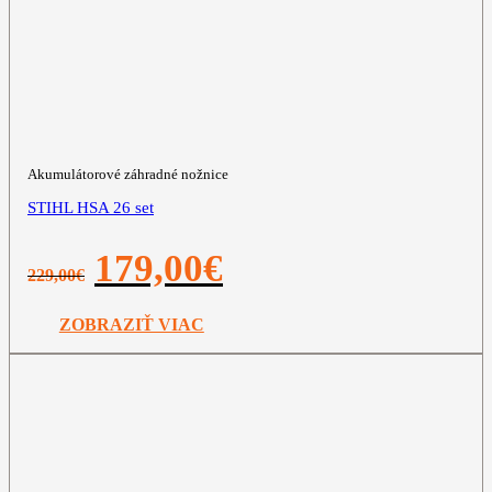
Akumulátorové záhradné nožnice
STIHL HSA 26 set
Pôvodná
Aktuálna
179,00
€
229,00
€
cena
cena
bola:
je:
229,00€.
179,00€.
ZOBRAZIŤ VIAC