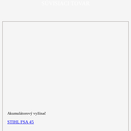
SÚVISIACI TOVAR
Akumulátorový vyžínač
STIHL FSA 45