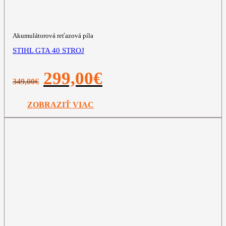
Akumulátorová reťazová píla
STIHL GTA 40 STROJ
Pôvodná
Aktuálna
299,00
€
349,00
€
cena
cena
bola:
je:
349,00€.
299,00€.
ZOBRAZIŤ VIAC