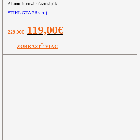
Akumulátorová reťazová píla
STIHL GTA 26 stroj
Pôvodná
Aktuálna
119,00
€
229,00
€
cena
cena
bola:
je:
229,00€.
119,00€.
ZOBRAZIŤ VIAC