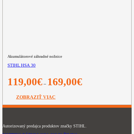
Akumulátorové záhradné nožnice
STIHL HSA 30
Price
119,00
€
169,00
€
–
range:
119,00€
through
ZOBRAZIŤ VIAC
169,00€
Autorizovaný predajca produktov značky STIHL.