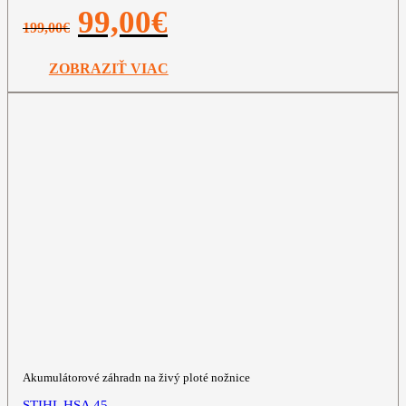
Pôvodná
Aktuálna
99,00
€
199,00
€
cena
cena
bola:
je:
199,00€.
99,00€.
ZOBRAZIŤ VIAC
Akumulátorové záhradn na živý ploté nožnice
STIHL HSA 45