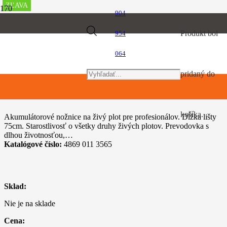
ZĽAVA
ZĽAVA
ZĽAVA
ZĽAVA
ZĽAVA
ZĽAVA
ZĽAVA
ZĽAVA
ZĽAVA
ZĽAVA
904
Úvod
Products
Produkt
bol
954
Akumulátorový program
STIHL HSA 130 R
064
search
pridaný do
STIHL HSA 130 R
košíka.
Akumulátorové nožnice na živý plot pre profesionálov. Dĺžka lišty
75cm. Starostlivosť o všetky druhy živých plotov. Prevodovka s
dlhou životnosťou,…
Katalógové číslo:
4869 011 3565
Sklad:
Nie je na sklade
Cena: