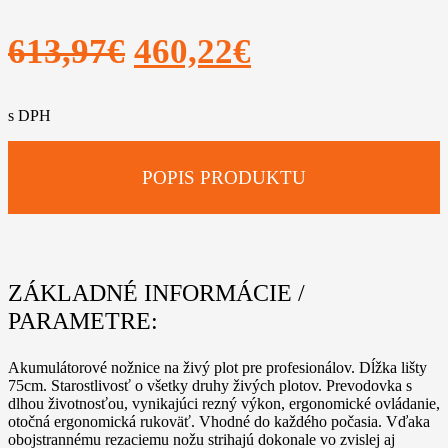
Pôvodná
Aktuálna
613,97
€
460,22
€
cena
cena
s DPH
bola:
je:
613,97€.
460,22€.
POPIS PRODUKTU
ZÁKLADNÉ INFORMÁCIE /
PARAMETRE:
Akumulátorové nožnice na živý plot pre profesionálov. Dĺžka lišty
75cm. Starostlivosť o všetky druhy živých plotov. Prevodovka s
dlhou životnosťou, vynikajúci rezný výkon, ergonomické ovládanie,
otočná ergonomická rukoväť. Vhodné do každého počasia. Vďaka
obojstrannému rezaciemu nožu strihajú dokonale vo zvislej aj