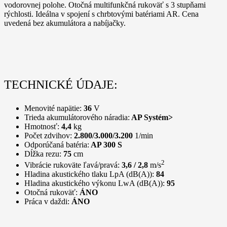
vodorovnej polohe. Otočná multifunkčná rukoväť s 3 stupňami
rýchlosti. Ideálna v spojení s chrbtovými batériami AR. Cena
uvedená bez akumulátora a nabíjačky.
TECHNICKÉ ÚDAJE:
Menovité napätie:
36
V
Trieda akumulátorového náradia:
AP Systém>
Hmotnosť:
4,4
kg
Počet zdvihov:
2.800/3.000/3.200
1/min
Odporúčaná batéria:
AP 300 S
Dĺžka rezu:
75
cm
2
Vibrácie rukoväte ľavá/pravá:
3,6 / 2,8
m/s
Hladina akustického tlaku LpA (dB(A)):
84
Hladina akustického výkonu LwA (dB(A)):
95
Otočná rukoväť:
ÁNO
Práca v daždi:
ÁNO