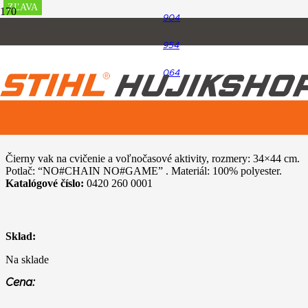
ZĽAVA
ZĽAVA
ZĽAVA
ZĽAVA
904
Úvod
954
TIMBERSPORTS, hračky a predmety pre voľný čas
Vak na cvičenie “NO#CHAIN”
064
Vak na cvičenie “NO#CHAIN”
Čierny vak na cvičenie a voľnočasové aktivity, rozmery: 34×44 cm.
Potlač: “NO#CHAIN NO#GAME” . Materiál: 100% polyester.
Katalógové číslo:
0420 260 0001
Sklad:
Na sklade
Cena: