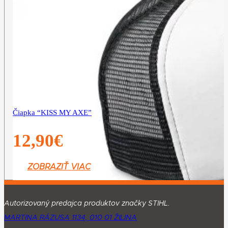
Čiapka “KISS MY AXE”
12,90
€
ZOBRAZIŤ VIAC
Autorizovaný predajca produktov značky STIHL.
MARTINA RÁZUSA 1134, 010 01 ŽILINA