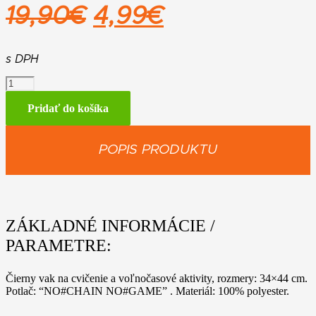
Pôvodná
Aktuálna
19,90
€
4,99
€
cena
cena
bola:
je:
s DPH
množstvo
19,90€.
4,99€.
Vak
na
Pridať do košíka
cvičenie
"NO#CHAIN"
POPIS PRODUKTU
ZÁKLADNÉ INFORMÁCIE /
PARAMETRE:
Čierny vak na cvičenie a voľnočasové aktivity, rozmery: 34×44 cm.
Potlač: “NO#CHAIN NO#GAME” . Materiál: 100% polyester.