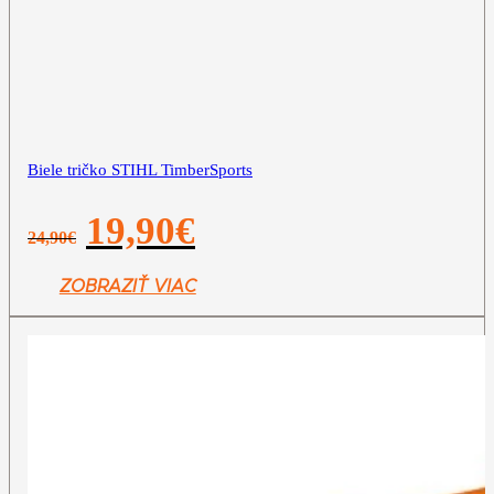
Biele tričko STIHL TimberSports
Pôvodná
Aktuálna
19,90
€
24,90
€
cena
cena
bola:
je:
24,90€.
19,90€.
ZOBRAZIŤ VIAC