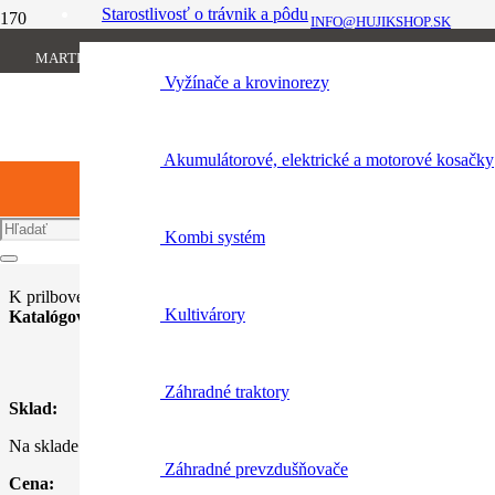
Starostlivosť o trávnik a pôdu
INFO@HUJIKSHOP.SK
Úvod
MARTINA RÁZUSA 1134/13, 010 01 ŽILINA
Osobné ochranné vybavenie
+421 904 954 064
Vyžínače a krovinorezy
Zátylková ochrana pred dažďom pre prilbu Function BASIC
Akumulátorové, elektrické a motorové kosačky
Zátylková ochrana pred dažďom p
Function BASIC
Kombi systém
K prilbovej súprave Function BASIC. Vnutorne upevnenie.
Kultivárory
Katalógové číslo:
0000 889 8004
Záhradné traktory
Sklad:
Na sklade
Záhradné prevzdušňovače
Cena: