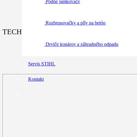
Pôdne jamkovače
Rozbrusovačky a píly na betón
TECHNICKÉ ÚDAJE:
Drviče konárov a záhradného odpadu
Servis STIHL
Kontakt