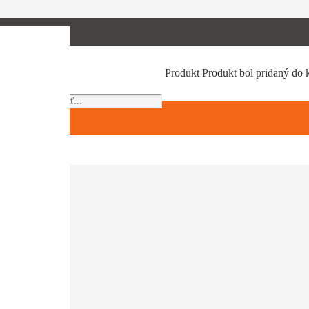
Products
Produkt
Produkt
bol pridaný do 
search
re prilbu