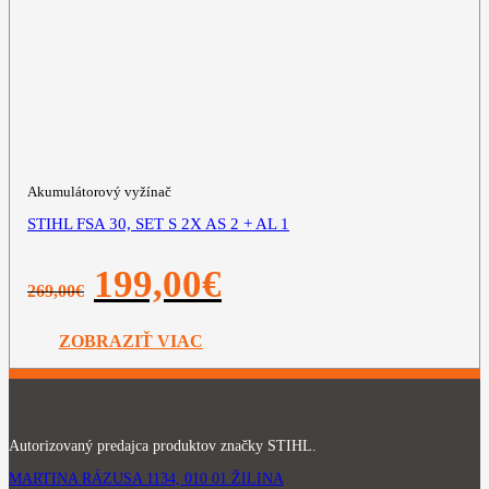
Akumulátorový vyžínač
STIHL FSA 30, SET S 2X AS 2 + AL 1
Pôvodná
Aktuálna
199,00
€
269,00
€
cena
cena
bola:
je:
269,00€.
199,00€.
ZOBRAZIŤ VIAC
Autorizovaný predajca produktov značky STIHL.
MARTINA RÁZUSA 1134, 010 01 ŽILINA