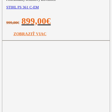
STIHL FS 361 C-EM
Pôvodná
Aktuálna
899,00
€
999,00
€
cena
cena
bola:
je:
999,00€.
899,00€.
ZOBRAZIŤ VIAC