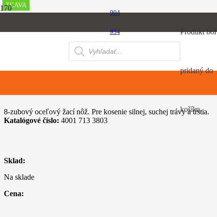
ZĽAVA
ZĽAVA
ZĽAVA
ZĽAVA
ZĽAVA
ZĽAVA
ZĽAVA
904
Úvod
Produkt
bol
954
Vyžínače a krovinorezy
8-zub, 230 mm
Products
064
search
pridaný do
8-zub, 230 mm
košíka.
8-zubový oceľový žací nôž. Pre kosenie silnej, suchej trávy a tŕstia.
Katalógové číslo:
4001 713 3803
Sklad:
Na sklade
Cena: