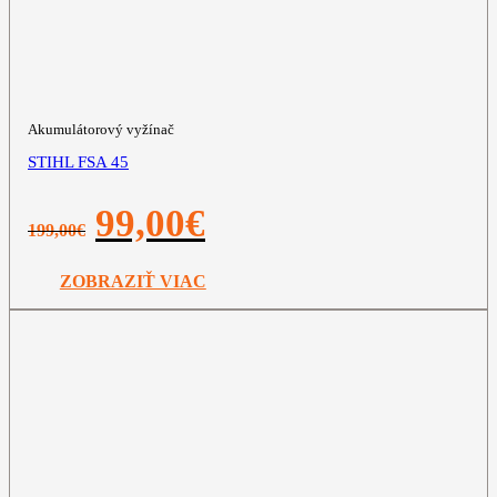
Akumulátorový vyžínač
STIHL FSA 45
Pôvodná
Aktuálna
99,00
€
199,00
€
cena
cena
bola:
je:
199,00€.
99,00€.
ZOBRAZIŤ VIAC