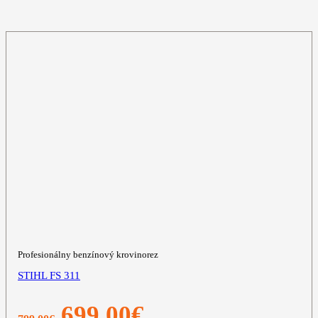
Profesionálny benzínový krovinorez
STIHL FS 311
Pôvodná
Aktuálna
699,00
€