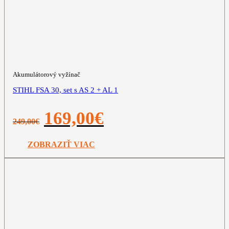
Akumulátorový vyžínač
STIHL FSA 30, set s AS 2 + AL 1
Pôvodná
Aktuálna
169,00
€
249,00
€
cena
cena
bola:
je:
249,00€.
169,00€.
ZOBRAZIŤ VIAC