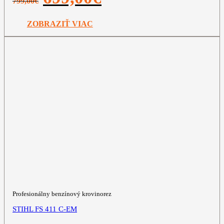
799,00
€
cena
cena
bola:
je:
799,00€.
699,00€.
ZOBRAZIŤ VIAC
Profesionálny benzínový krovinorez
STIHL FS 411 C-EM