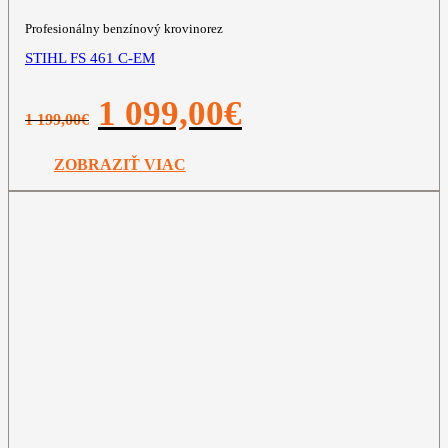
Profesionálny benzínový krovinorez
STIHL FS 461 C-EM
Pôvodná
Aktuálna
1 099,00
€
1 199,00
€
cena
cena
bola:
je:
1
1
ZOBRAZIŤ VIAC
199,00€.
099,00€.