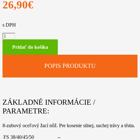
26,90
€
s DPH
množstvo
8-
zub,
Pridať do košíka
230
mm
POPIS PRODUKTU
ZÁKLADNÉ INFORMÁCIE /
PARAMETRE:
8-zubový oceľový žací nôž. Pre kosenie silnej, suchej trávy a tŕstia.
FS 38/40/45/50
–