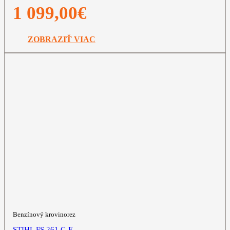
1 099,00
€
ZOBRAZIŤ VIAC
Benzínový krovinorez
STIHL FS 261 C-E