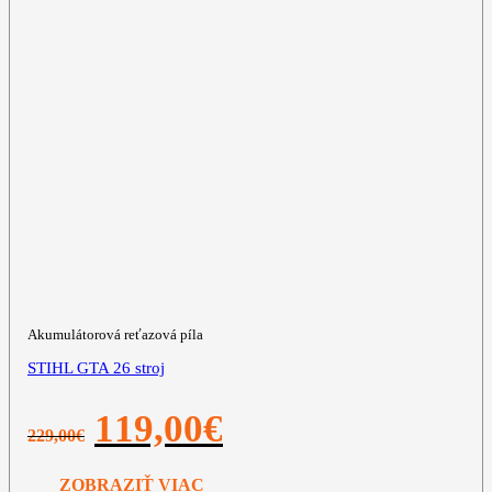
Akumulátorová reťazová píla
STIHL GTA 26 stroj
Pôvodná
Aktuálna
119,00
€
229,00
€
cena
cena
bola:
je:
229,00€.
119,00€.
ZOBRAZIŤ VIAC