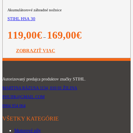
Akumulátorové záhradné nožnice
STIHL HSA 30
Price
119,00
€
169,00
€
–
range:
119,00€
through
ZOBRAZIŤ VIAC
169,00€
Autorizovaný predajca produktov značky STIHL.
MARTINA RÁZUSA 1134, 010 01 ŽILINA
PHUJIK@GMAIL.COM
0904 954 064
VŠETKY KATEGÓRIE
Motorové píly