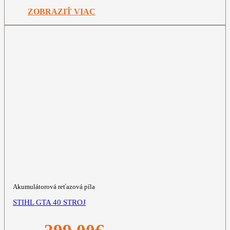
299,00€.
149,00€.
ZOBRAZIŤ VIAC
Akumulátorová reťazová píla
STIHL GTA 40 STROJ
Pôvodná
Aktuálna