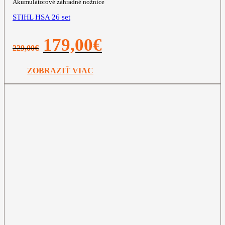
Akumulátorové záhradné nožnice
STIHL HSA 26 set
Pôvodná
Aktuálna
179,00
€
229,00
€
cena
cena
bola:
je:
229,00€.
179,00€.
ZOBRAZIŤ VIAC