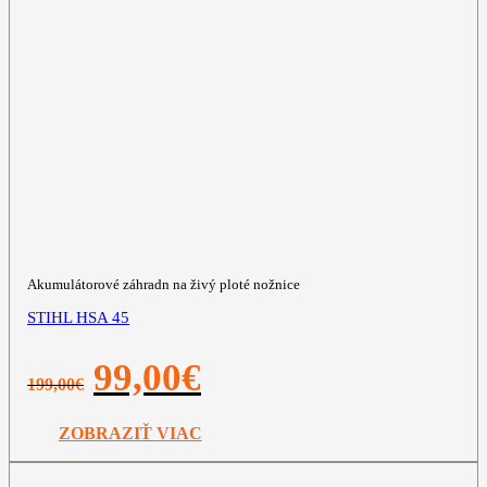
Akumulátorové záhradn na živý ploté nožnice
STIHL HSA 45
Pôvodná
Aktuálna
99,00
€
199,00
€
cena
cena
bola:
je:
199,00€.
99,00€.
ZOBRAZIŤ VIAC