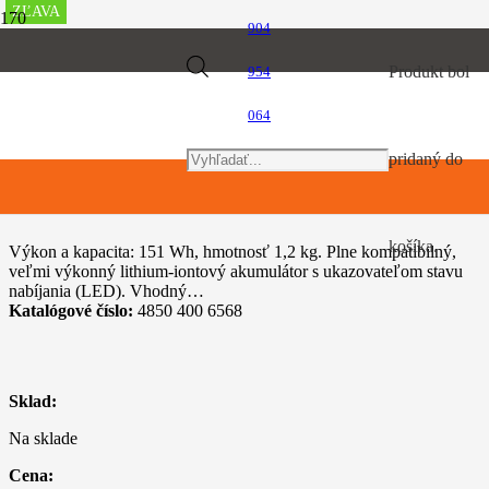
ZĽAVA
ZĽAVA
ZĽAVA
ZĽAVA
ZĽAVA
ZĽAVA
ZĽAVA
ZĽAVA
ZĽAVA
ZĽAVA
904
Úvod
Products
Produkt
bol
954
Akumulátorový program
Akumulátor AP 200 S
064
search
pridaný do
Akumulátor AP 200 S
košíka.
Výkon a kapacita: 151 Wh, hmotnosť 1,2 kg. Plne kompatibilný,
veľmi výkonný lithium-iontový akumulátor s ukazovateľom stavu
nabíjania (LED). Vhodný…
Katalógové číslo:
4850 400 6568
Sklad:
Na sklade
Cena: