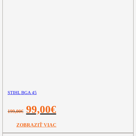
STIHL BGA 45
Pôvodná
Aktuálna
99,00
€
199,00
€
cena
cena
bola:
je:
199,00€.
99,00€.
ZOBRAZIŤ VIAC