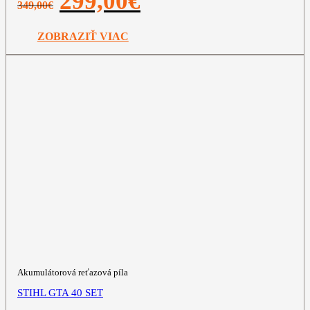
299,00
€
349,00
€
cena
cena
bola:
je:
349,00€.
299,00€.
ZOBRAZIŤ VIAC
Akumulátorová reťazová píla
STIHL GTA 40 SET