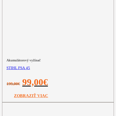
Akumulátorový vyžínač
STIHL FSA 45
Pôvodná
Aktuálna
99,00
€
199,00
€
cena
cena
bola:
je:
199,00€.
99,00€.
ZOBRAZIŤ VIAC