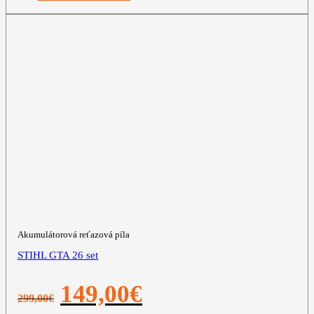
Akumulátorová reťazová píla
STIHL GTA 26 set
Pôvodná
Aktuálna
149,00
€
299,00
€
cena
cena
bola:
je: