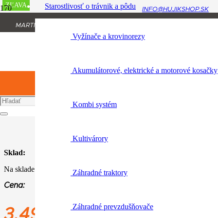
ZĽAVA
ZĽAVA
ZĽAVA
ZĽAVA
Starostlivosť o trávnik a pôdu
INFO@HUJIKSHOP.SK
Úvod
MARTINA RÁZUSA 1134/13, 010 01 ŽILINA
TIMBERSPORTS, hračky a predmety pre voľný čas
Vyžínače a krovinorezy
+421 904 954 064
Čiapka oranžová
Akumulátorové, elektrické a motorové kosačky
Čiapka oranžová
Kombi systém
Katalógové číslo:
0464 001 0000
Kultivárory
Sklad:
Na sklade
Záhradné traktory
Cena:
Záhradné prevzdušňovače
3,49
€