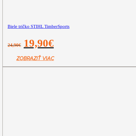
Biele tričko STIHL TimberSports
Pôvodná
Aktuálna
19,90
€
24,90
€
cena
cena
bola:
je:
24,90€.
19,90€.
ZOBRAZIŤ VIAC