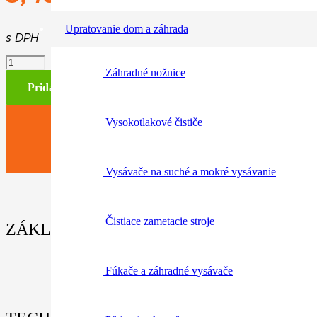
Upratovanie dom a záhrada
s DPH
množstvo
Záhradné nožnice
Čiapka
oranžová
Pridať do košíka
Vysokotlakové čističe
Vysávače na suché a mokré vysávanie
Čistiace zametacie stroje
ZÁKLADNÉ INFORMÁCIE / PARAMETRE
Fúkače a záhradné vysávače