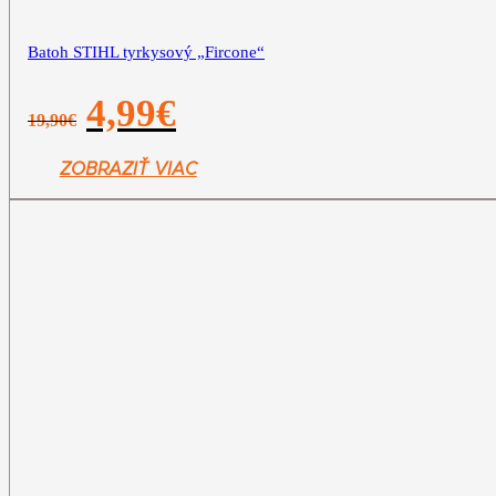
Batoh STIHL tyrkysový „Fircone“
Pôvodná
Aktuálna
4,99
€
19,90
€
cena
cena
bola:
je:
19,90€.
4,99€.
ZOBRAZIŤ VIAC