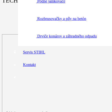
TECHNICKÉ ÚDAJE:
Pôdne jamkovače
Rozbrusovačky a píly na betón
Drviče konárov a záhradného odpadu
Servis STIHL
Kontakt