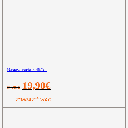
Nastavovacia radlička
Pôvodná
Aktuálna
19,90
€
39,90
€
cena
cena
bola:
je:
39,90€.
19,90€.
ZOBRAZIŤ VIAC