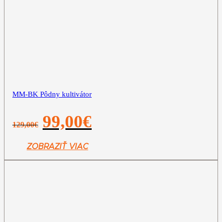
MM-BK Pôdny kultivátor
Pôvodná
Aktuálna
99,00
€
129,00
€
cena
cena
bola:
je:
129,00€.
99,00€.
ZOBRAZIŤ VIAC