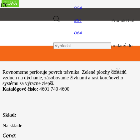
ZĽAVA
ZĽAVA
ZĽAVA
ZĽAVA
ZĽAVA
ZĽAVA
ZĽAVA
ZĽAVA
ZĽAVA
904
Úvod
Products
Produkt
bol
954
Multi Systém
MM-RL Prevzdušňovač trávnika
064
search
pridaný do
MM-RL Prevzdušňovač trávnika
košíka.
Rovnomerne perforuje povrch trávnika. Zelené plochy dostanú
vzduch na dýchanie, zásobovanie živinami a rast koreňového
systému sa výrazne zlepší.
Katalógové číslo:
4601 740 4600
Sklad:
Na sklade
Cena: