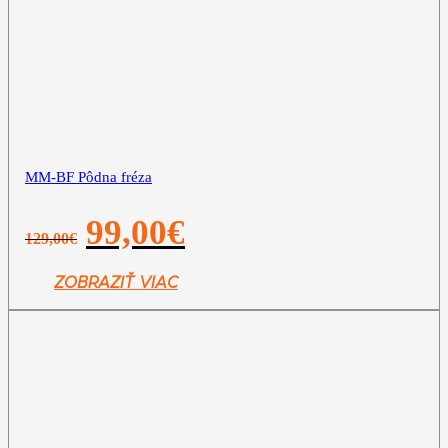
MM-BF Pôdna fréza
Pôvodná
Aktuálna
99,00
€
129,00
€
cena
cena
bola:
je:
129,00€.
99,00€.
ZOBRAZIŤ VIAC