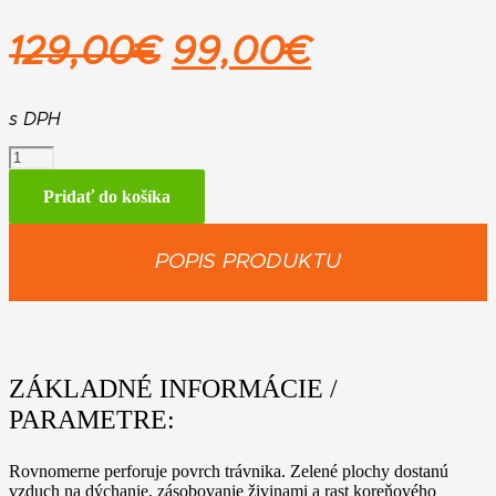
Pôvodná
Aktuálna
129,00
€
99,00
€
cena
cena
bola:
je:
s DPH
množstvo
129,00€.
99,00€.
MM-
RL
Pridať do košíka
Prevzdušňovač
trávnika
POPIS PRODUKTU
ZÁKLADNÉ INFORMÁCIE /
PARAMETRE:
Rovnomerne perforuje povrch trávnika. Zelené plochy dostanú
vzduch na dýchanie, zásobovanie živinami a rast koreňového