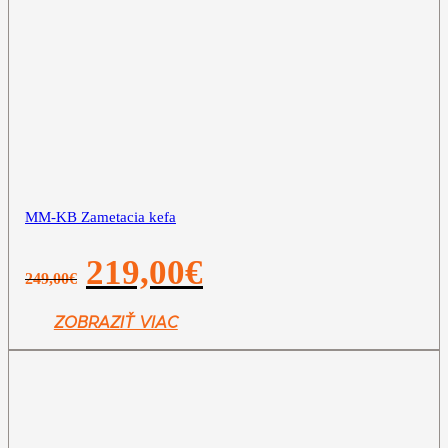
MM-KB Zametacia kefa
Pôvodná
Aktuálna
219,00
€
249,00
€
cena
cena
bola:
je:
249,00€.
219,00€.
ZOBRAZIŤ VIAC