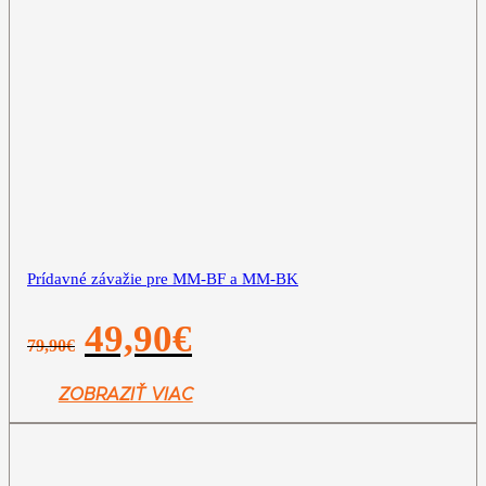
Prídavné závažie pre MM-BF a MM-BK
Pôvodná
Aktuálna
49,90
€
79,90
€
cena
cena
bola:
je:
79,90€.
49,90€.
ZOBRAZIŤ VIAC