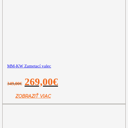
MM-KW Zametací valec
Pôvodná
Aktuálna
269,00
€
349,00
€
cena
cena
bola:
je:
349,00€.
269,00€.
ZOBRAZIŤ VIAC