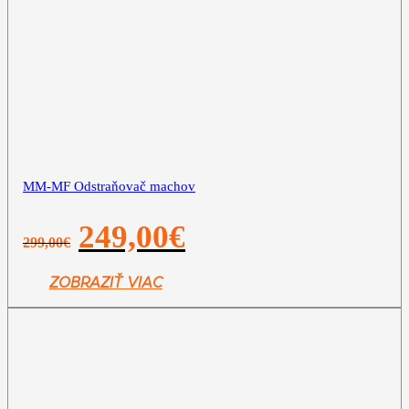
MM-MF Odstraňovač machov
Pôvodná
Aktuálna
249,00
€
299,00
€
cena
cena
bola:
je:
299,00€.
249,00€.
ZOBRAZIŤ VIAC