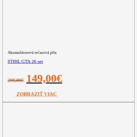
Akumulátorová reťazová píla
STIHL GTA 26 set
Pôvodná
Aktuálna
149,00
€
299,00
€
cena
cena
bola:
je:
299,00€.
149,00€.
ZOBRAZIŤ VIAC