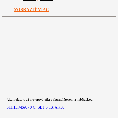
bola:
je:
399,00€.
299,00€.
ZOBRAZIŤ VIAC
Akumulátorová motorová píla s akumulátorom a nabíjačkou
STIHL MSA 70 C, SET S 1X AK30