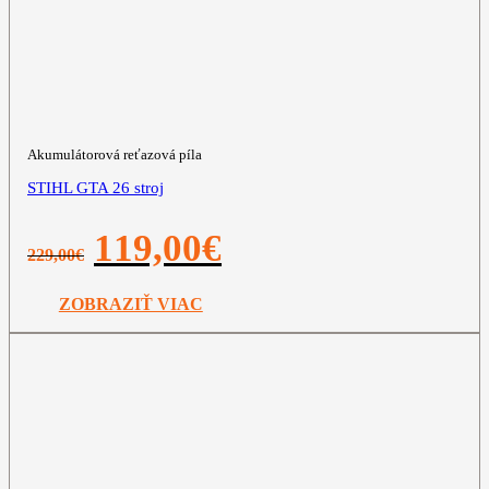
Akumulátorová reťazová píla
STIHL GTA 26 stroj
Pôvodná
Aktuálna
119,00
€
229,00
€
cena
cena
bola:
je:
229,00€.
119,00€.
ZOBRAZIŤ VIAC