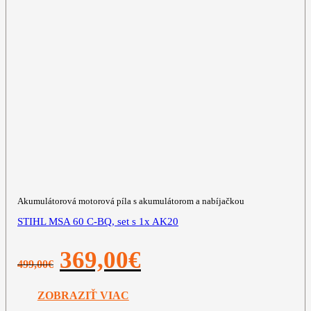
Akumulátorová motorová píla s akumulátorom a nabíjačkou
STIHL MSA 60 C-BQ, set s 1x AK20
Pôvodná
Aktuálna
369,00
€
499,00
€
cena
cena
bola:
je:
499,00€.
369,00€.
ZOBRAZIŤ VIAC