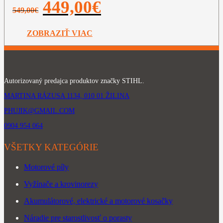
Pôvodná
Aktuálna
449,00
€
549,00
€
cena
cena
bola:
je:
549,00€.
449,00€.
ZOBRAZIŤ VIAC
Autorizovaný predajca produktov značky STIHL.
MARTINA RÁZUSA 1134, 010 01 ŽILINA
PHUJIK@GMAIL.COM
0904 954 064
VŠETKY KATEGÓRIE
Motorové píly
Vyžínače a krovinorezy
Akumulátorové, elektrické a motorové kosačky
Náradie pre starostlivosť o porasty