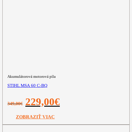
Akumulátorová motorová píla
STIHL MSA 60 C-BQ
Pôvodná
Aktuálna
229,00
€
349,00
€
cena
cena
bola:
je:
349,00€.
229,00€.
ZOBRAZIŤ VIAC