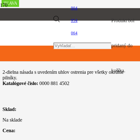
ZĽAVA
ZĽAVA
ZĽAVA
ZĽAVA
ZĽAVA
ZĽAVA
ZĽAVA
ZĽAVA
ZĽAVA
ZĽAVA
904
Úvod
Products
Produkt
bol
954
Motorové píly
Rukovät pilníka FH1 plastová
064
search
pridaný do
Rukovät pilníka FH1 plastová
košíka.
2-dielna násada s uvedením uhlov ostrenia pre všetky okrúhle
pilníky.
Katalógové číslo:
0000 881 4502
Sklad:
Na sklade
Cena: