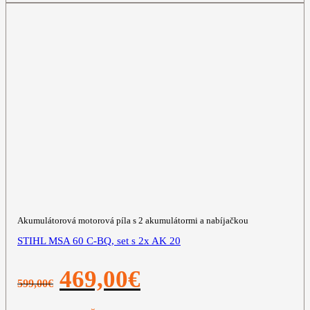
Akumulátorová motorová píla s 2 akumulátormi a nabíjačkou
STIHL MSA 60 C-BQ, set s 2x AK 20
Pôvodná
Aktuálna
469,00
€
599,00
€
cena
cena
bola:
je:
599,00€.
469,00€.