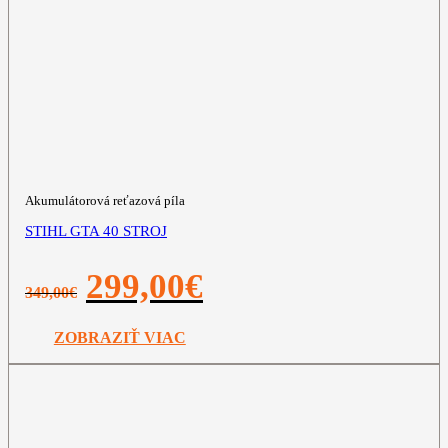
Akumulátorová reťazová píla
STIHL GTA 40 STROJ
Pôvodná
Aktuálna
299,00
€
349,00
€
cena
cena
bola:
je:
349,00€.
299,00€.
ZOBRAZIŤ VIAC