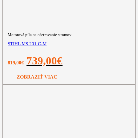
Motorová píla na ošetrovanie stromov
STIHL MS 201 C-M
Pôvodná
Aktuálna
739,00
€
819,00
€
cena
cena
bola:
je:
819,00€.
739,00€.
ZOBRAZIŤ VIAC