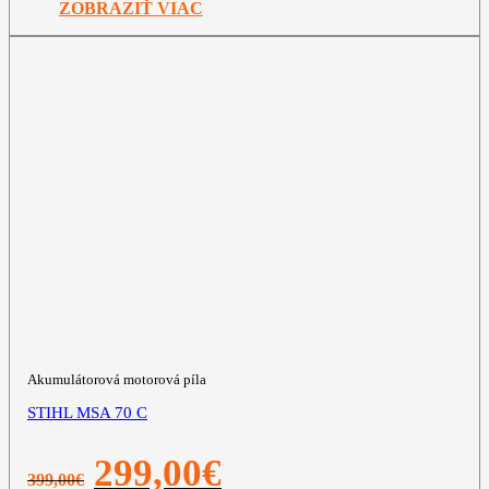
ZOBRAZIŤ VIAC
Akumulátorová motorová píla
STIHL MSA 70 C
Pôvodná
Aktuálna
299,00
€
399,00
€
cena
cena