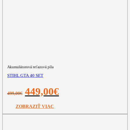
Akumulátorová reťazová píla
STIHL GTA 40 SET
Pôvodná
Aktuálna
449,00
€
499,00
€
cena
cena
bola:
je:
499,00€.
449,00€.
ZOBRAZIŤ VIAC