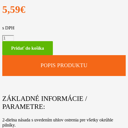
5,59
€
s DPH
množstvo
Rukovät
pilníka
Pridať do košíka
FH1
plastová
POPIS PRODUKTU
ZÁKLADNÉ INFORMÁCIE /
PARAMETRE:
2-dielna násada s uvedením uhlov ostrenia pre všetky okrúhle
pilníky.