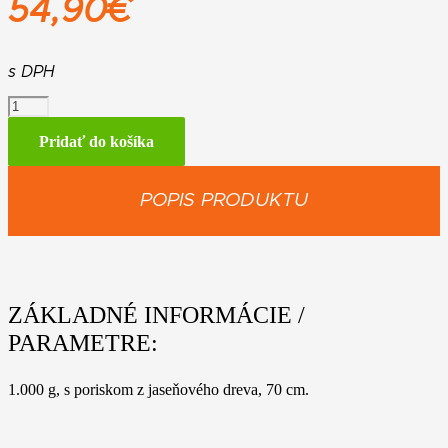
54,90
€
s DPH
množstvo
Sekera
rýnskeho
Pridať do košíka
typu
AX
10
POPIS PRODUKTU
ZÁKLADNÉ INFORMÁCIE /
PARAMETRE:
1.000 g, s poriskom z jaseňového dreva, 70 cm.