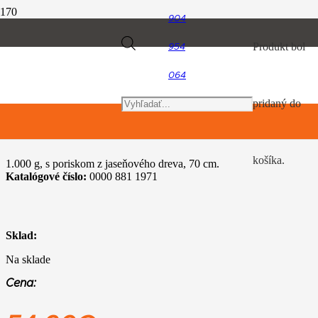
904
Úvod
Products
Produkt
bol
954
Náradie pre starostlivosť o porasty
Sekera rýnskeho typu AX 10
064
search
pridaný do
Sekera rýnskeho typu AX 10
košíka.
1.000 g, s poriskom z jaseňového dreva, 70 cm.
Katalógové číslo:
0000 881 1971
Sklad:
Na sklade
Cena: