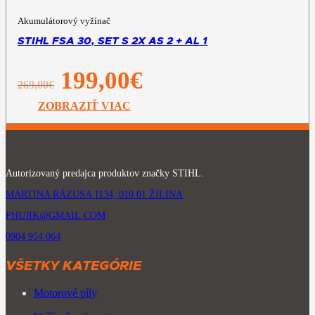
Akumulátorový vyžínač
STIHL FSA 30, SET S 2X AS 2 + AL 1
Pôvodná
Aktuálna
199,00
€
269,00
€
cena
cena
bola:
je:
ZOBRAZIŤ VIAC
269,00€.
199,00€.
Autorizovaný predajca produktov značky STIHL.
MARTINA RÁZUSA 1134, 010 01 ŽILINA
PHUJIK@GMAIL.COM
0904 954 064
VŠETKY KATEGÓRIE
Motorové píly