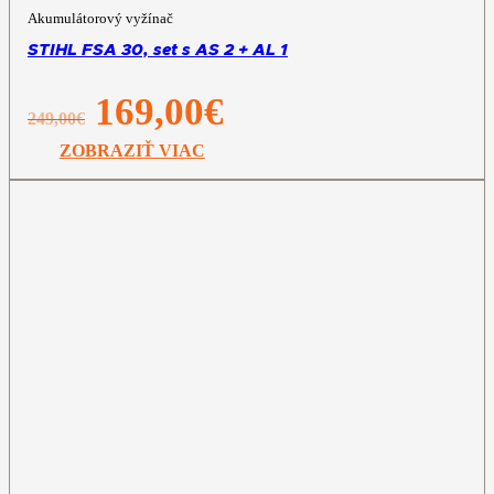
Akumulátorový vyžínač
STIHL FSA 30, set s AS 2 + AL 1
Pôvodná
Aktuálna
169,00
€
249,00
€
cena
cena
bola:
je:
ZOBRAZIŤ VIAC
249,00€.
169,00€.