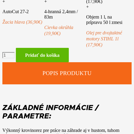
+
+
+
AutoCut 27-2
4-hranná 2,4mm /
83m
Objem 1 l, na
Žacia hlava (36,90€)
prípravu 50 l zmesi
Cievka okrúhla
Olej pre dvojtaktné
(19,90€)
motory STIHL 1l
(17,90€)
množstvo
Pridať do košíka
STIHL
FS
89
POPIS PRODUKTU
ZÁKLADNÉ INFORMÁCIE /
PARAMETRE:
Výkonný krovinorez pre práce na záhrade aj v hustom, tuhom