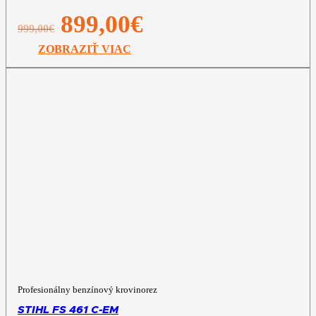
Pôvodná
Aktuálna
899,00
€
999,00
€
cena
cena
bola:
je:
ZOBRAZIŤ VIAC
999,00€.
899,00€.
Profesionálny benzínový krovinorez
STIHL FS 461 C-EM