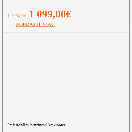
Pôvodná
Aktuálna
1 099,00
€
1 199,00
€
cena
cena
bola:
je:
ZOBRAZIŤ VIAC
1
1
199,00€.
099,00€.
Profesionálny benzínový krovinorez