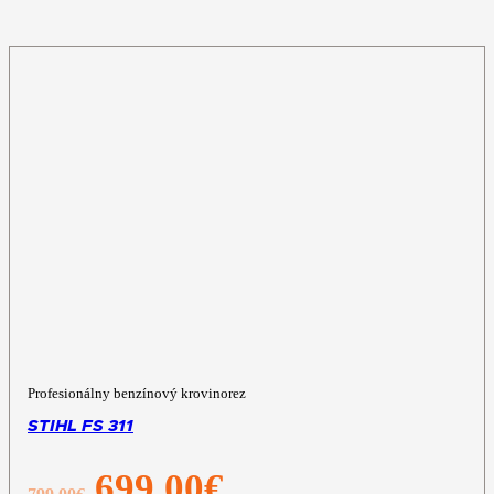
Profesionálny benzínový krovinorez
STIHL FS 311
Pôvodná
Aktuálna
699,00
€