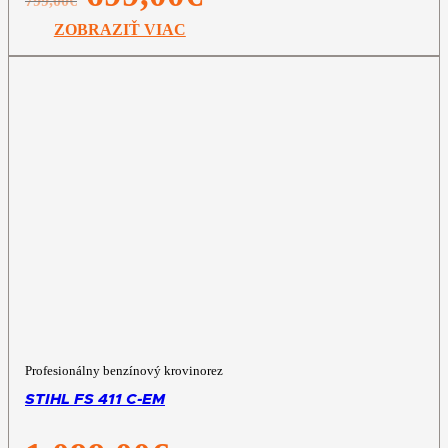
799,00
€
cena
cena
bola:
je:
ZOBRAZIŤ VIAC
799,00€.
699,00€.
Profesionálny benzínový krovinorez
STIHL FS 411 C-EM