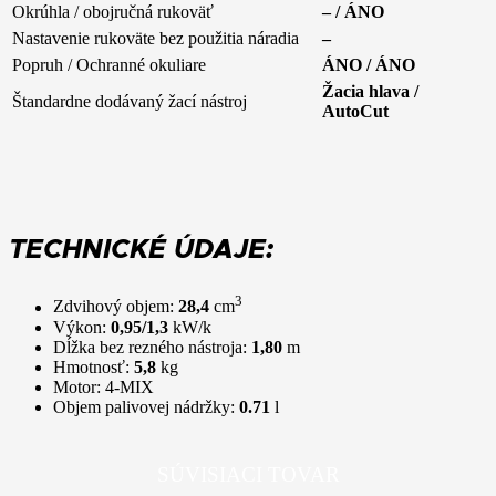
Okrúhla / obojručná rukoväť
– / ÁNO
Nastavenie rukoväte bez použitia náradia
–
Popruh / Ochranné okuliare
ÁNO / ÁNO
Žacia hlava /
Štandardne dodávaný žací nástroj
AutoCut
TECHNICKÉ ÚDAJE:
3
Zdvihový objem:
28,4
cm
Výkon:
0,95/1,3
kW/k
Dĺžka bez rezného nástroja:
1,80
m
Hmotnosť:
5,8
kg
Motor:
4-MIX
Objem palivovej nádržky:
0.71
l
SÚVISIACI TOVAR