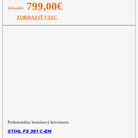
Pôvodná
Aktuálna
799,00
€
899,00
€
cena
cena
bola:
je:
ZOBRAZIŤ VIAC
899,00€.
799,00€.
Profesionálny benzínový krovinorez
STIHL FS 361 C-EM