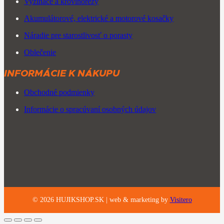
Vyžínače a krovinorezy
Akumulátorové, elektrické a motorové kosačky
Náradie pre starostlivosť o porasty
Oblečenie
INFORMÁCIE K NÁKUPU
Obchodné podmienky
Informácie o spracúvaní osobných údajov
©
2026
HUJIKSHOP.SK |
web & marketing by
Visitero