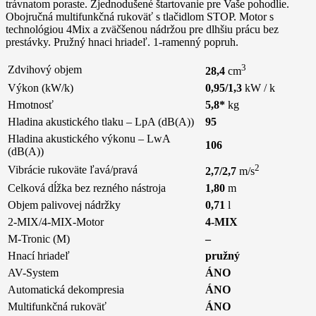
trávnatom poraste. Zjednodušené štartovanie pre Vaše pohodlie.
Obojručná multifunkčná rukoväť s tlačidlom STOP. Motor s
technológiou 4Mix a zväčšenou nádržou pre dlhšiu prácu bez
prestávky. Pružný hnaci hriadeľ. 1-ramenný popruh.
3
Zdvihový objem
28,4
cm
Výkon (kW/k)
0,95/1,3
kW / k
Hmotnosť
5,8*
kg
Hladina akustického tlaku – LpA (dB(A))
95
Hladina akustického výkonu – LwA
106
(dB(A))
2
Vibrácie rukoväte ľavá/pravá
2,7/2,7
m/s
Celková dĺžka bez rezného nástroja
1,80
m
Objem palivovej nádržky
0,71
l
2-MIX/4-MIX-Motor
4-MIX
M-Tronic (M)
–
Hnací hriadeľ
pružný
AV-System
ÁNO
Automatická dekompresia
ÁNO
Multifunkčná rukoväť
ÁNO