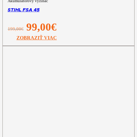
Akumulátorový vyžínač
STIHL FSA 45
Pôvodná
Aktuálna
99,00
€
199,00
€
cena
cena
bola:
je:
ZOBRAZIŤ VIAC
199,00€.
99,00€.