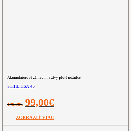
Akumulátorové záhradn na živý ploté nožnice
STIHL HSA 45
Pôvodná
Aktuálna
99,00
€
199,00
€
cena
cena
bola:
je:
199,00€.
99,00€.
ZOBRAZIŤ VIAC