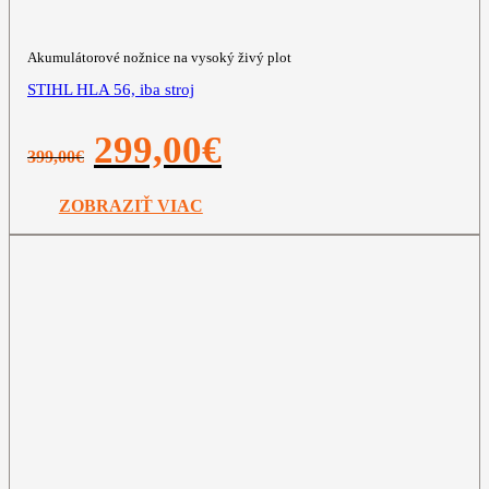
Akumulátorové nožnice na vysoký živý plot
STIHL HLA 56, iba stroj
Pôvodná
Aktuálna
299,00
€
399,00
€
cena
cena
bola:
je:
399,00€.
299,00€.
ZOBRAZIŤ VIAC