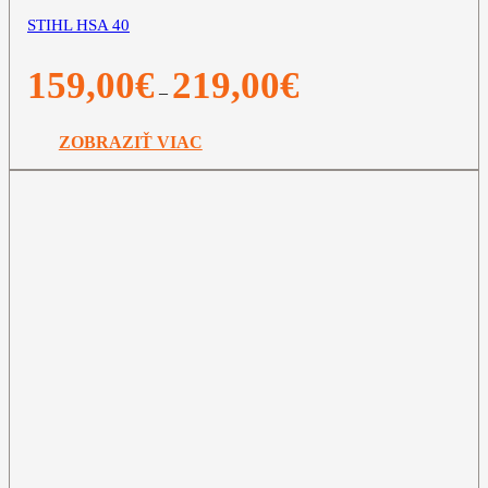
STIHL HSA 40
Price
159,00
€
219,00
€
–
range:
159,00€
through
ZOBRAZIŤ VIAC
219,00€