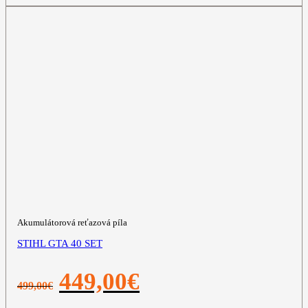
Akumulátorová reťazová píla
STIHL GTA 40 SET
Pôvodná
Aktuálna
449,00
€
499,00
€
cena
cena
bola:
je: