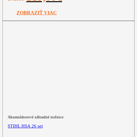
bola:
je:
179,00€.
119,00€.
ZOBRAZIŤ VIAC
Akumulátorové záhradné nožnice
STIHL HSA 26 set