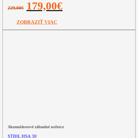
Pôvodná
Aktuálna
179,00
€
229,00
€
cena
cena
bola:
je:
229,00€.
179,00€.
ZOBRAZIŤ VIAC
Akumulátorové záhradné nožnice
STIHL HSA 30