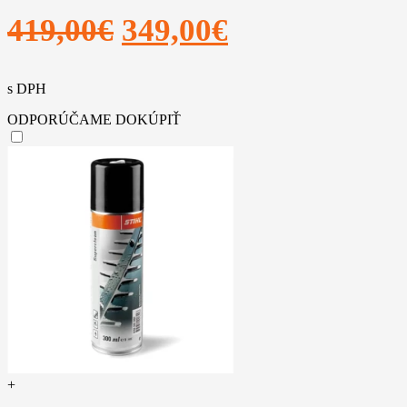
Pôvodná
Aktuálna
419,00
€
349,00
€
cena
cena
s DPH
bola:
je:
ODPORÚČAME DOKÚPIŤ
419,00€.
349,00€.
+