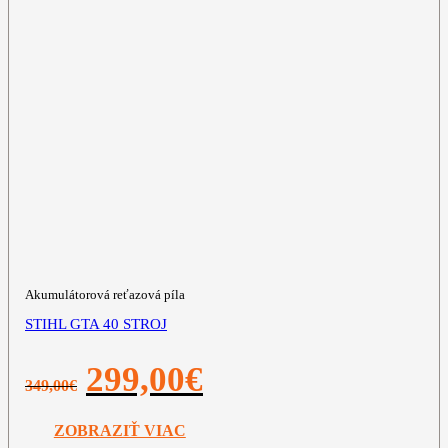
Akumulátorová reťazová píla
STIHL GTA 40 STROJ
Pôvodná
Aktuálna
299,00
€
349,00
€
cena
cena
bola:
je:
349,00€.
299,00€.
ZOBRAZIŤ VIAC