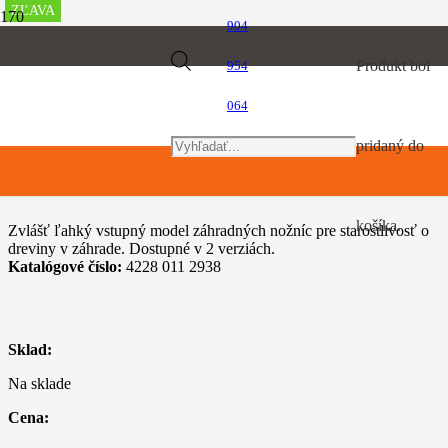
ZĽAVA
ZĽAVA
ZĽAVA
ZĽAVA
ZĽAVA
ZĽAVA
ZĽAVA
ZĽAVA
ZĽAVA
ZĽAVA
904
Úvod
Products
Produkt
bol
954
Nožnice na živé ploty
STIHL HS 45, 60 cm
064
search
pridaný do
STIHL HS 45, 60 cm
košíka.
Zvlášť ľahký vstupný model záhradných nožníc pre starostlivosť o
dreviny v záhrade. Dostupné v 2 verziách.
Katalógové číslo:
4228 011 2938
Sklad:
Na sklade
Cena: