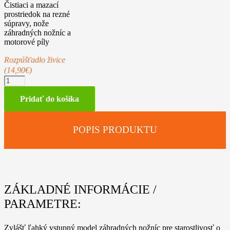
Čistiaci a mazací
prostriedok na rezné
súpravy, nože
záhradných nožníc a
motorové píly
Rozpúšťadlo živice
(14,90€)
množstvo
STIHL
HS
Pridať do košíka
45,
60
cm
POPIS PRODUKTU
ZÁKLADNÉ INFORMÁCIE /
PARAMETRE:
Zvlášť ľahký vstupný model záhradných nožníc pre starostlivosť o