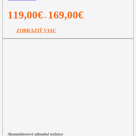
Price
119,00
€
169,00
€
–
range:
119,00€
through
ZOBRAZIŤ VIAC
169,00€
Akumulátorové záhradné nožnice