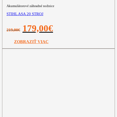
Akumulátorové záhradné nožnice
STIHL ASA 20 STROJ
Pôvodná
Aktuálna
179,00
€
219,00
€
cena
cena
bola:
je:
219,00€.
179,00€.
ZOBRAZIŤ VIAC