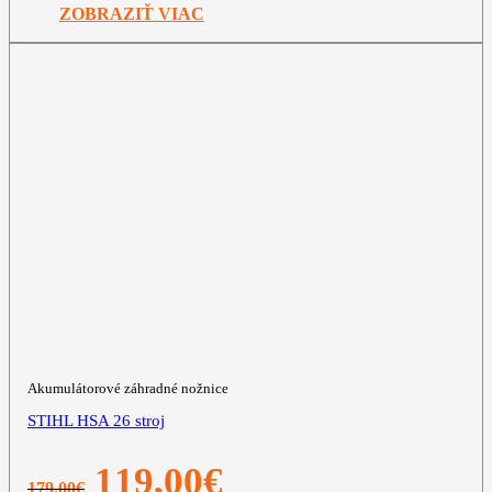
499,00€.
449,00€.
ZOBRAZIŤ VIAC
Akumulátorové záhradné nožnice
STIHL HSA 26 stroj
Pôvodná
Aktuálna
119,00
€
179,00
€
cena
cena