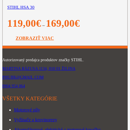
STIHL HSA 30
Price
119,00
€
169,00
€
–
range:
119,00€
through
ZOBRAZIŤ VIAC
169,00€
Autorizovaný predajca produktov značky STIHL.
MARTINA RÁZUSA 1134, 010 01 ŽILINA
PHUJIK@GMAIL.COM
0904 954 064
VŠETKY KATEGÓRIE
Motorové píly
Vyžínače a krovinorezy
Akumulátorové, elektrické a motorové kosačky