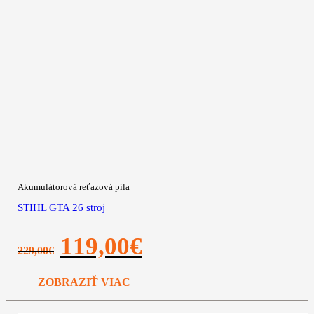
Akumulátorová reťazová píla
STIHL GTA 26 stroj
Pôvodná
Aktuálna
119,00
€
229,00
€
cena
cena
bola:
je:
229,00€.
119,00€.
ZOBRAZIŤ VIAC