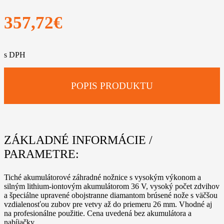
357,72
€
s DPH
POPIS PRODUKTU
ZÁKLADNÉ INFORMÁCIE /
PARAMETRE:
Tiché akumulátorové záhradné nožnice s vysokým výkonom a
silným lithium-iontovým akumulátorom 36 V, vysoký počet zdvihov
a špeciálne upravené obojstranne diamantom brúsené nože s väčšou
vzdialenosťou zubov pre vetvy až do priemeru 26 mm. Vhodné aj
na profesionálne použitie. Cena uvedená bez akumulátora a
nabíjačky.