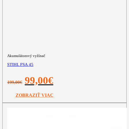
Akumulátorový vyžínač
STIHL FSA 45
Pôvodná
Aktuálna
99,00
€
199,00
€
cena
cena
bola:
je:
199,00€.
99,00€.
ZOBRAZIŤ VIAC