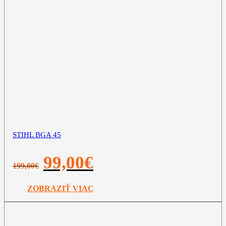
STIHL BGA 45
Pôvodná
Aktuálna
99,00
€
199,00
€
cena
cena
bola:
je:
199,00€.
99,00€.
ZOBRAZIŤ VIAC