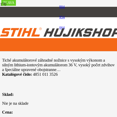
ZĽAVA
ZĽAVA
ZĽAVA
ZĽAVA
ZĽAVA
ZĽAVA
ZĽAVA
ZĽAVA
ZĽAVA
ZĽAVA
904
Úvod
954
Akumulátorový program
STIHL HSA 86
064
STIHL HSA 86
Tiché akumulátorové záhradné nožnice s vysokým výkonom a
silným lithium-iontovým akumulátorom 36 V, vysoký počet zdvihov
a špeciálne upravené obojstranne…
Katalógové číslo:
4851 011 3526
Sklad:
Nie je na sklade
Cena: