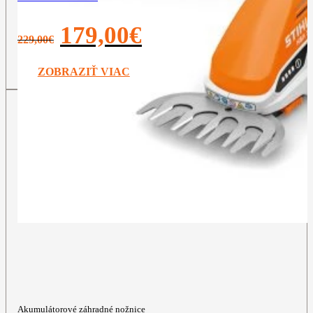
Pôvodná
Aktuálna
179,00
€
229,00
€
cena
cena
bola:
je:
229,00€.
179,00€.
ZOBRAZIŤ VIAC
Akumulátorové záhradné nožnice