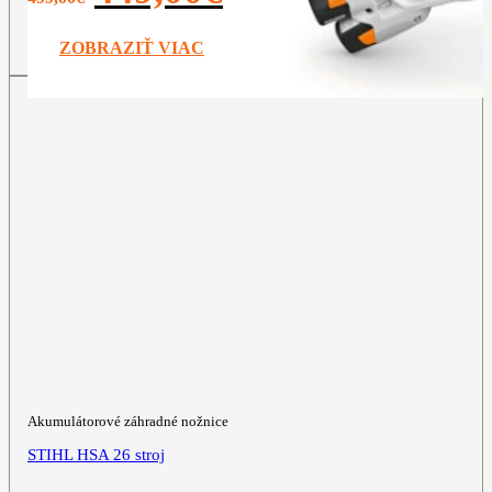
bola:
je:
499,00€.
449,00€.
ZOBRAZIŤ VIAC
Akumulátorové záhradné nožnice
STIHL HSA 26 stroj