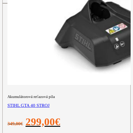
Akumulátorová reťazová píla
STIHL GTA 40 STROJ
Pôvodná
Aktuálna
299,00
€
349,00
€
cena
cena
bola:
je: