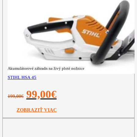
Akumulátorové záhradn na živý ploté nožnice
STIHL HSA 45
Pôvodná
Aktuálna
99,00
€
199,00
€
cena
cena
bola:
je:
199,00€.
99,00€.
ZOBRAZIŤ VIAC