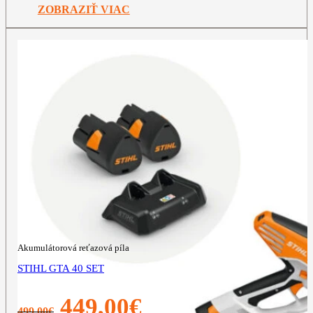
349,00€.
299,00€.
ZOBRAZIŤ VIAC
Akumulátorová reťazová píla
STIHL GTA 40 SET
Pôvodná
Aktuálna
449,00
€
499,00
€
cena
cena