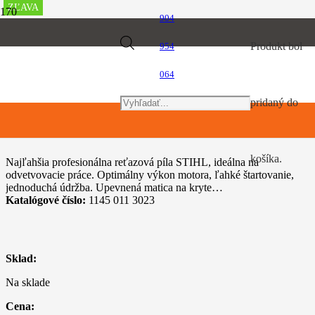
ZĽAVA
ZĽAVA
ZĽAVA
ZĽAVA
ZĽAVA
ZĽAVA
ZĽAVA
ZĽAVA
ZĽAVA
ZĽAVA
904
Úvod
Products
Produkt
bol
954
Motorové píly
STIHL MS 201 C-M
064
search
pridaný do
STIHL MS 201 C-M
košíka.
Najľahšia profesionálna reťazová píla STIHL, ideálna na
odvetvovacie práce. Optimálny výkon motora, ľahké štartovanie,
jednoduchá údržba. Upevnená matica na kryte…
Katalógové číslo:
1145 011 3023
Sklad:
Na sklade
Cena: