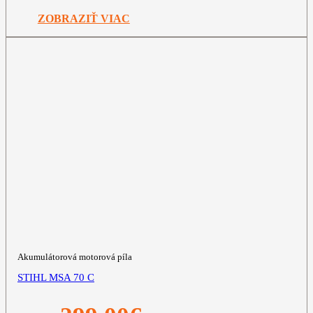
599,00€.
469,00€.
ZOBRAZIŤ VIAC
Akumulátorová motorová píla
STIHL MSA 70 C
Pôvodná
Aktuálna