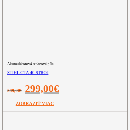
Akumulátorová reťazová píla
STIHL GTA 40 STROJ
Pôvodná
Aktuálna
299,00
€
349,00
€
cena
cena
bola:
je:
349,00€.
299,00€.
ZOBRAZIŤ VIAC