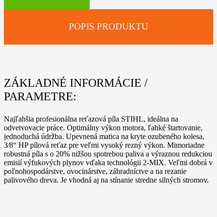
201
C-
M
POPIS PRODUKTU
ZÁKLADNÉ INFORMÁCIE /
PARAMETRE:
Najľahšia profesionálna reťazová píla STIHL, ideálna na
odvetvovacie práce. Optimálny výkon motora, ľahké štartovanie,
jednoduchá údržba. Upevnená matica na kryte ozubeného kolesa,
3⁄8“ HP pílová reťaz pre veľmi vysoký rezný výkon. Mimoriadne
robustná píla s o 20% nižšou spotrebou paliva a výraznou redukciou
emisií výfukových plynov vďaka technológii 2-MIX. Veľmi dobrá v
poľnohospodárstve, ovocinárstve, záhradníctve a na rezanie
palivového dreva. Je vhodná aj na stínanie stredne silných stromov.