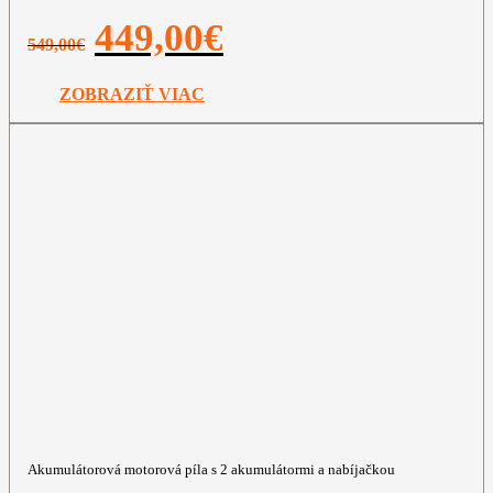
Pôvodná
Aktuálna
449,00
€
549,00
€
cena
cena
bola:
je:
549,00€.
449,00€.
ZOBRAZIŤ VIAC
Akumulátorová motorová píla s 2 akumulátormi a nabíjačkou