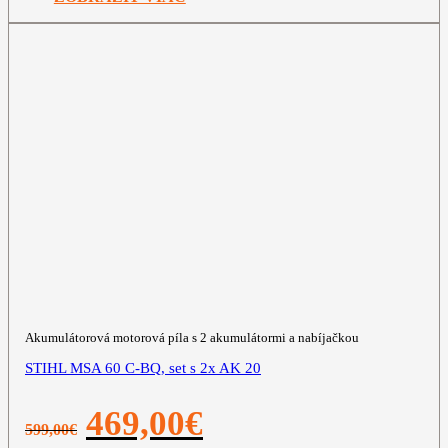
Akumulátorová motorová píla s 2 akumulátormi a nabíjačkou
STIHL MSA 60 C-BQ, set s 2x AK 20
Pôvodná
Aktuálna
469,00
€
599,00
€
cena
cena
bola:
je: