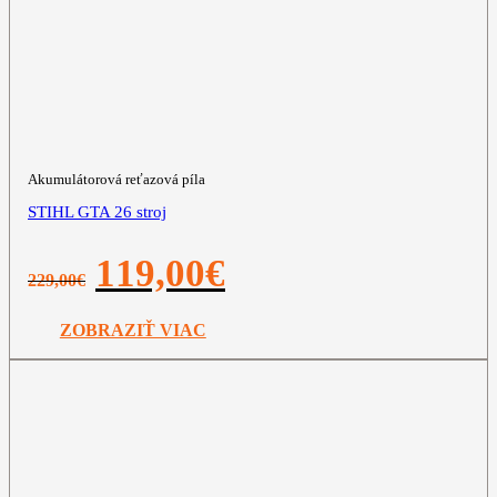
Akumulátorová reťazová píla
STIHL GTA 26 stroj
Pôvodná
Aktuálna
119,00
€
229,00
€
cena
cena
bola:
je:
229,00€.
119,00€.
ZOBRAZIŤ VIAC