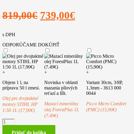
Pôvodná
Aktuálna
819,00
€
739,00
€
cena
cena
s DPH
bola:
je:
ODPORÚČAME DOKÚPIŤ
819,00€.
739,00€.
+
+
+
Objem 1 l, na
Novinka v oblasti
Variant 30cm, 3/8P,
prípravu 50 l zmesi.
mazania pílových
1,3mm - 3613 000
reťazí a líšt.
0044
Olej pre dvojtaktné
Mazací minerálny
Picco Micro Comfort
motory STIHL HP
olej ForestPlus 1L
(PMC) (15,90€)
1:50 1L (17,90€)
(7.49€)
množstvo
STIHL
MS
Pridať do košíka