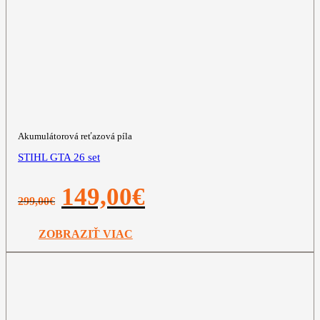
Akumulátorová reťazová píla
STIHL GTA 26 set
Pôvodná
Aktuálna
149,00
€
299,00
€
cena
cena
bola:
je:
299,00€.
149,00€.
ZOBRAZIŤ VIAC