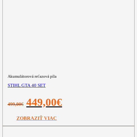
Akumulátorová reťazová píla
STIHL GTA 40 SET
Pôvodná
Aktuálna
449,00
€
499,00
€
cena
cena
bola:
je:
499,00€.
449,00€.
ZOBRAZIŤ VIAC