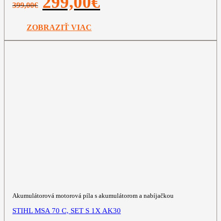
299,00
€
399,00
€
cena
cena
bola:
je:
399,00€.
299,00€.
ZOBRAZIŤ VIAC
Akumulátorová motorová píla s akumulátorom a nabíjačkou
STIHL MSA 70 C, SET S 1X AK30