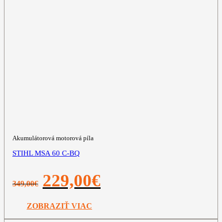
Akumulátorová motorová píla
STIHL MSA 60 C-BQ
Pôvodná
Aktuálna
229,00
€
349,00
€
cena
cena
bola:
je:
349,00€.
229,00€.
ZOBRAZIŤ VIAC