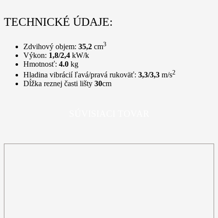
TECHNICKÉ ÚDAJE:
3
Zdvihový objem:
35,2
cm
Výkon:
1,8/2,4
kW/k
Hmotnosť:
4.0
kg
2
Hladina vibrácií ľavá/pravá rukoväť:
3,3/3,3
m/s
Dĺžka reznej časti lišty
30
cm
SÚVISIACI TOVAR