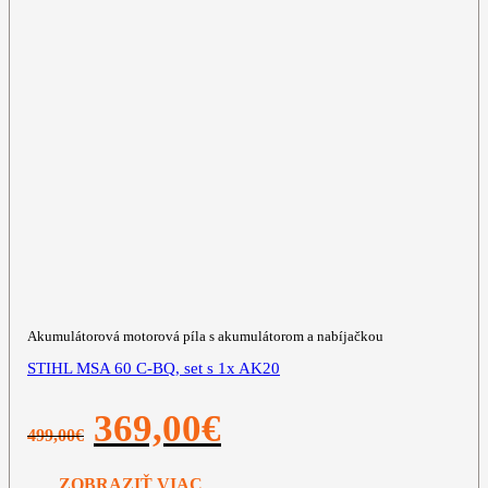
Akumulátorová motorová píla s akumulátorom a nabíjačkou
STIHL MSA 60 C-BQ, set s 1x AK20
Pôvodná
Aktuálna
369,00
€
499,00
€
cena
cena
bola:
je:
499,00€.
369,00€.
ZOBRAZIŤ VIAC