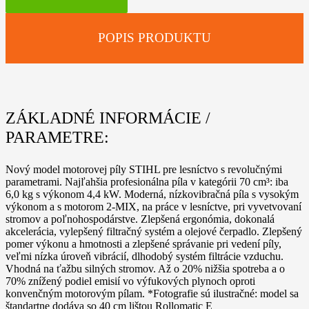
462
POPIS PRODUKTU
ZÁKLADNÉ INFORMÁCIE /
PARAMETRE:
Nový model motorovej píly STIHL pre lesníctvo s revolučnými
parametrami. Najľahšia profesionálna píla v kategórii 70 cm³: iba
6,0 kg s výkonom 4,4 kW. Moderná, nízkovibračná píla s vysokým
výkonom a s motorom 2-MIX, na práce v lesníctve, pri vyvetvovaní
stromov a poľnohospodárstve. Zlepšená ergonómia, dokonalá
akcelerácia, vylepšený filtračný systém a olejové čerpadlo. Zlepšený
pomer výkonu a hmotnosti a zlepšené správanie pri vedení píly,
veľmi nízka úroveň vibrácií, dlhodobý systém filtrácie vzduchu.
Vhodná na ťažbu silných stromov. Až o 20% nižšia spotreba a o
70% znížený podiel emisií vo výfukových plynoch oproti
konvenčným motorovým pílam. *Fotografie sú ilustračné: model sa
štandartne dodáva so 40 cm lištou Rollomatic E