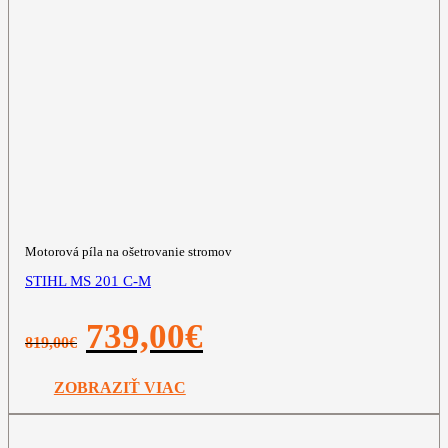
Motorová píla na ošetrovanie stromov
STIHL MS 201 C-M
Pôvodná
Aktuálna
739,00
€
819,00
€
cena
cena
bola:
je:
819,00€.
739,00€.
ZOBRAZIŤ VIAC