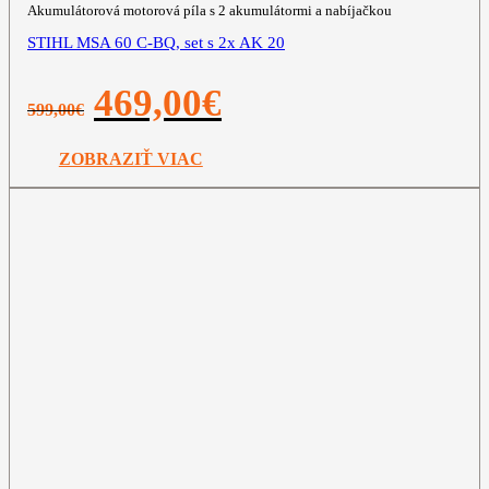
Akumulátorová motorová píla s 2 akumulátormi a nabíjačkou
STIHL MSA 60 C-BQ, set s 2x AK 20
Pôvodná
Aktuálna
469,00
€
599,00
€
cena
cena
bola:
je:
599,00€.
469,00€.
ZOBRAZIŤ VIAC