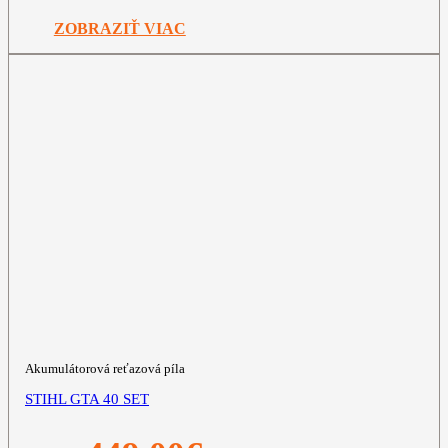
bola:
je:
349,00€.
299,00€.
ZOBRAZIŤ VIAC
Akumulátorová reťazová píla
STIHL GTA 40 SET
Pôvodná
Aktuálna