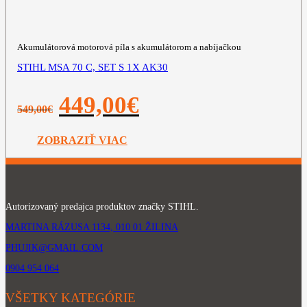
Akumulátorová motorová píla s akumulátorom a nabíjačkou
STIHL MSA 70 C, SET S 1X AK30
Pôvodná
Aktuálna
449,00
€
549,00
€
cena
cena
bola:
je:
549,00€.
449,00€.
ZOBRAZIŤ VIAC
Autorizovaný predajca produktov značky STIHL.
MARTINA RÁZUSA 1134, 010 01 ŽILINA
PHUJIK@GMAIL.COM
0904 954 064
VŠETKY KATEGÓRIE