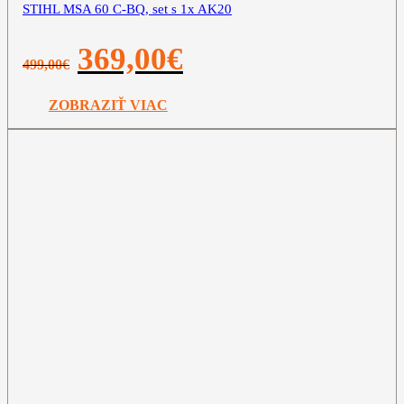
STIHL MSA 60 C-BQ, set s 1x AK20
Pôvodná
Aktuálna
369,00
€
499,00
€
cena
cena
bola:
je:
499,00€.
369,00€.
ZOBRAZIŤ VIAC