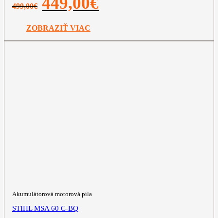
449,00
€
499,00
€
cena
cena
bola:
je:
499,00€.
449,00€.
ZOBRAZIŤ VIAC
Akumulátorová motorová píla
STIHL MSA 60 C-BQ