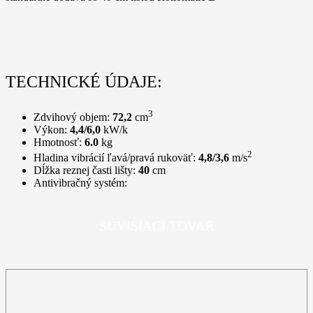
TECHNICKÉ ÚDAJE:
3
Zdvihový objem:
72,2
cm
Výkon:
4,4/6,0
kW/k
Hmotnosť:
6.0
kg
2
Hladina vibrácií ľavá/pravá rukoväť:
4,8/3,6
m/s
Dĺžka reznej časti lišty:
40
cm
Antivibračný systém:
SÚVISIACI TOVAR