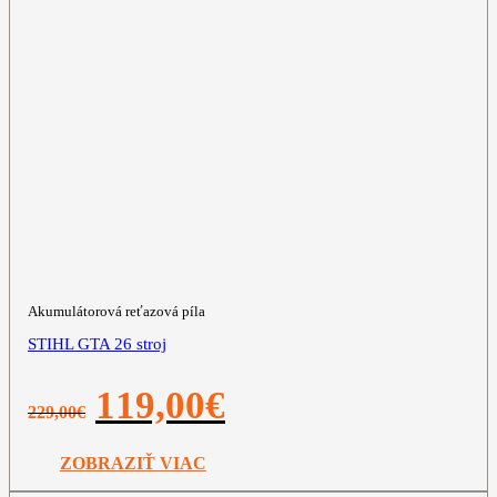
Akumulátorová reťazová píla
STIHL GTA 26 stroj
Pôvodná
Aktuálna
119,00
€
229,00
€
cena
cena
bola:
je:
229,00€.
119,00€.
ZOBRAZIŤ VIAC