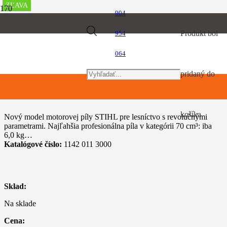
ZĽAVA
ZĽAVA
ZĽAVA
ZĽAVA
ZĽAVA
ZĽAVA
ZĽAVA
ZĽAVA
ZĽAVA
ZĽAVA
904
Úvod
Products
Produkt
bol
954
Motorové píly
STIHL MS 462
064
search
pridaný do
STIHL MS 462
košíka.
Nový model motorovej píly STIHL pre lesníctvo s revolučnými
parametrami. Najľahšia profesionálna píla v kategórii 70 cm³: iba
6,0 kg…
Katalógové číslo:
1142 011 3000
Sklad:
Na sklade
Cena: