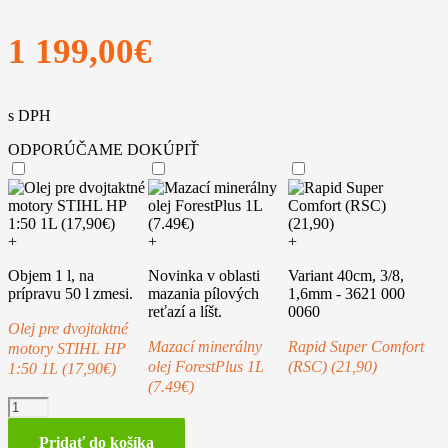
1 199,00
€
s DPH
ODPORÚČAME DOKÚPIŤ
+
+
+
Objem 1 l, na
Novinka v oblasti
Variant 40cm, 3/8,
prípravu 50 l zmesi.
mazania pílových
1,6mm - 3621 000
reťazí a líšt.
0060
Olej pre dvojtaktné
Mazací minerálny
Rapid Super Comfort
motory STIHL HP
olej ForestPlus 1L
(RSC) (21,90)
1:50 1L (17,90€)
(7.49€)
množstvo
STIHL
MS
Pridať do košíka