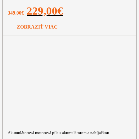
Pôvodná
Aktuálna
229,00
€
349,00
€
cena
cena
bola:
je:
349,00€.
229,00€.
ZOBRAZIŤ VIAC
Akumulátorová motorová píla s akumulátorom a nabíjačkou