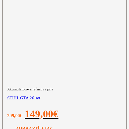
Akumulátorová reťazová píla
STIHL GTA 26 set
Pôvodná
Aktuálna
149,00
€
299,00
€
cena
cena
bola:
je:
299,00€.
149,00€.
ZOBRAZIŤ VIAC