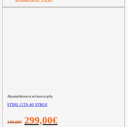
Akumulátorová reťazová píla
STIHL GTA 40 STROJ
Pôvodná
Aktuálna
299,00
€
349,00
€
cena
cena