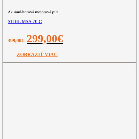
Akumulátorová motorová píla
STIHL MSA 70 C
Pôvodná
Aktuálna
299,00
€
399,00
€
cena
cena
bola:
je:
399,00€.
299,00€.
ZOBRAZIŤ VIAC