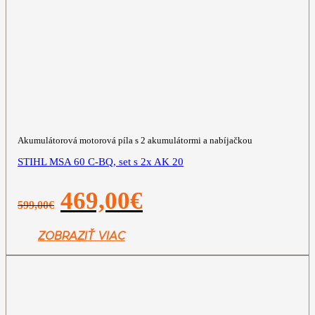
Akumulátorová motorová píla s 2 akumulátormi a nabíjačkou
STIHL MSA 60 C-BQ, set s 2x AK 20
Pôvodná
Aktuálna
469,00
€
599,00
€
cena
cena
bola:
je:
599,00€.
469,00€.
ZOBRAZIŤ VIAC