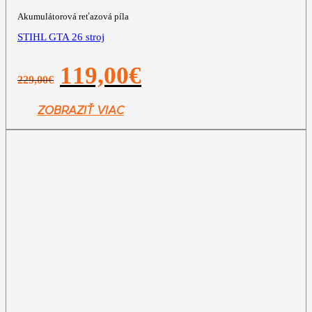
Akumulátorová reťazová píla
STIHL GTA 26 stroj
Pôvodná
Aktuálna
119,00
€
229,00
€
cena
cena
bola:
je:
229,00€.
119,00€.
ZOBRAZIŤ VIAC