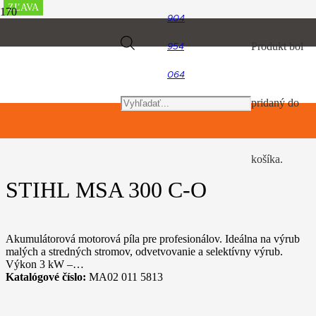
ZĽAVA
ZĽAVA
ZĽAVA
ZĽAVA
ZĽAVA
ZĽAVA
ZĽAVA
ZĽAVA
ZĽAVA
ZĽAVA
904
Úvod
Products
Produkt
bol
954
Akumulátorový program
AP Systém
STIHL MSA 300 C-O
064
search
pridaný do
košíka.
STIHL MSA 300 C-O
Akumulátorová motorová píla pre profesionálov. Ideálna na výrub
malých a stredných stromov, odvetvovanie a selektívny výrub.
Výkon 3 kW –…
Katalógové číslo:
MA02 011 5813