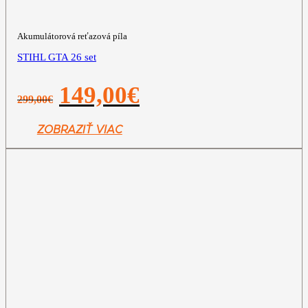
Akumulátorová reťazová píla
STIHL GTA 26 set
Pôvodná
Aktuálna
149,00
€
299,00
€
cena
cena
bola:
je:
299,00€.
149,00€.
ZOBRAZIŤ VIAC