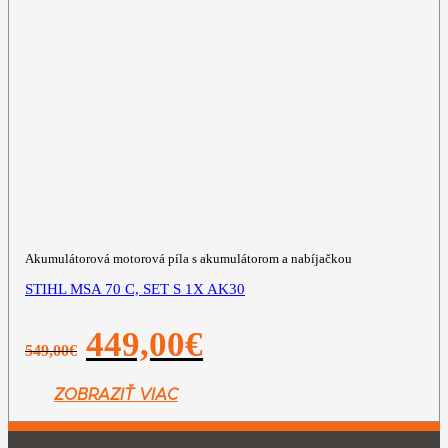
Akumulátorová motorová píla s akumulátorom a nabíjačkou
STIHL MSA 70 C, SET S 1X AK30
Pôvodná
Aktuálna
449,00
€
549,00
€
cena
cena
bola:
je:
549,00€.
449,00€.
ZOBRAZIŤ VIAC