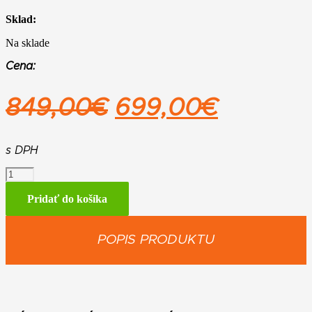
Sklad:
Na sklade
Cena:
Pôvodná
Aktuáln
849,00
€
699,00
€
cena
cena
bola:
je:
s DPH
množstvo
849,00€.
699,00
STIHL
MSA
Pridať do košíka
300
C-
O
POPIS PRODUKTU