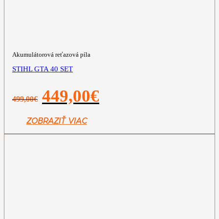
Akumulátorová reťazová píla
STIHL GTA 40 SET
Pôvodná
Aktuálna
449,00
€
499,00
€
cena
cena
bola:
je:
499,00€.
449,00€.
ZOBRAZIŤ VIAC