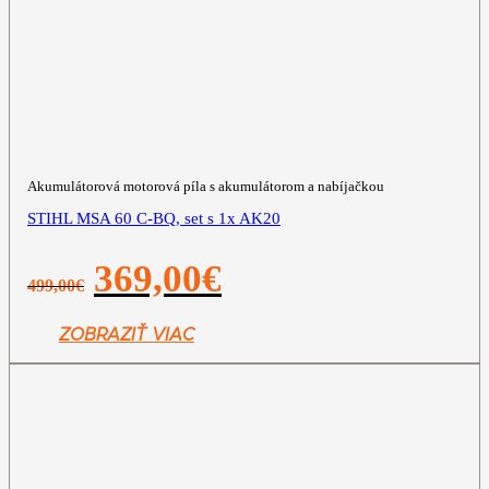
Akumulátorová motorová píla s akumulátorom a nabíjačkou
STIHL MSA 60 C-BQ, set s 1x AK20
Pôvodná
Aktuálna
369,00
€
499,00
€
cena
cena
bola:
je:
499,00€.
369,00€.
ZOBRAZIŤ VIAC