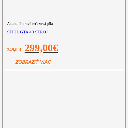
Akumulátorová reťazová píla
STIHL GTA 40 STROJ
Pôvodná
Aktuálna
299,00
€
349,00
€
cena
cena
bola:
je:
349,00€.
299,00€.
ZOBRAZIŤ VIAC