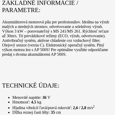
ZÁKLADNÉ INFORMÁCIE /
PARAMETRE:
Akumulátorová motorová píla pre profesionálov. Ideálna na výrub
malých a stredných stromov, odvetvovanie a selektívny výrub.
Výkon 3 kW – porovnateľný s MS 241/MS 261. Rýchlosť reťaze
až 30m/s. Tri prevádzkové režimy (ECO, výrub, odvetvovanie).
Antivibračný systém, aktívne chladenie cez vzduchový filter.
Olejový senzor (verzia C). Elektronický operačný systém. Plný
výkon motora len s AP 500S! Pre optimálne využitie odporúčame
predaj s dvoma akumulátormi AP 500S.
TECHNICKÉ ÚDAJE:
Menovité napätie:
36
V
Hmotnosť:
4.5
kg
2
Hladina vibrácií ľavá/pravá rukoväť:
2,6 / 2,8
m/s
Dĺžka reznej časti lišty:
35
cm