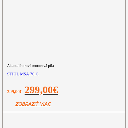
Akumulátorová motorová píla
STIHL MSA 70 C
Pôvodná
Aktuálna
299,00
€
399,00
€
cena
cena
bola:
je:
399,00€.
299,00€.
ZOBRAZIŤ VIAC