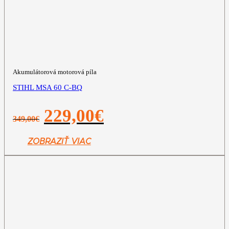
Akumulátorová motorová píla
STIHL MSA 60 C-BQ
Pôvodná
Aktuálna
229,00
€
349,00
€
cena
cena
bola:
je:
349,00€.
229,00€.
ZOBRAZIŤ VIAC