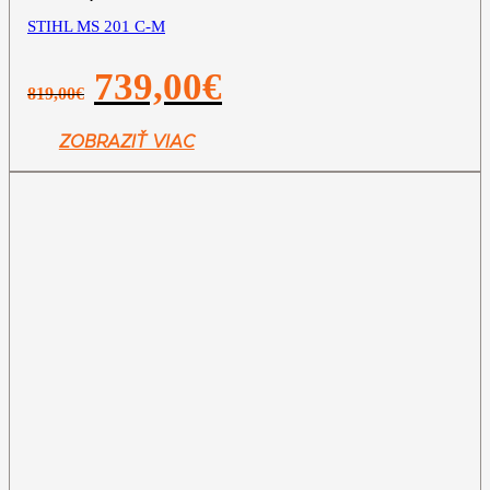
STIHL MS 201 C-M
Pôvodná
Aktuálna
739,00
€
819,00
€
cena
cena
bola:
je:
819,00€.
739,00€.
ZOBRAZIŤ VIAC