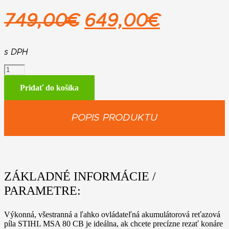
Pôvodná
Aktuáln
749,00
€
649,00
€
cena
cena
bola:
je:
s DPH
množstvo
749,00€.
649,00
STIHL
MSA
Pridať do košíka
80
C
set
POPIS PRODUKTU
s
2
x
AK
30
S
ZÁKLADNÉ INFORMÁCIE /
PARAMETRE:
Výkonná, všestranná a ľahko ovládateľná akumulátorová reťazová
píla STIHL MSA 80 CB je ideálna, ak chcete precízne rezať konáre