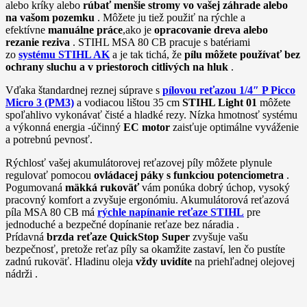
alebo kríky alebo
rúbať menšie stromy vo vašej záhrade alebo
na vašom pozemku
. Môžete ju tiež použiť na rýchle a
efektívne
manuálne práce
,ako je
opracovanie dreva alebo
rezanie reziva
. STIHL MSA 80 CB pracuje s batériami
zo
systému STIHL AK
a je tak tichá, že
pílu môžete používať bez
ochrany sluchu a v priestoroch citlivých na hluk
.
Vďaka štandardnej reznej súprave s
pílovou reťazou 1/4″ P Picco
Micro 3 (PM3)
a vodiacou lištou 35 cm
STIHL Light 01
môžete
spoľahlivo vykonávať čisté a hladké rezy. Nízka hmotnosť systému
a výkonná energia -účinný
EC motor
zaisťuje optimálne vyváženie
a potrebnú pevnosť.
Rýchlosť vašej akumulátorovej reťazovej píly môžete plynule
regulovať pomocou
ovládacej páky s funkciou potenciometra
.
Pogumovaná
mäkká rukoväť
vám ponúka dobrý úchop, vysoký
pracovný komfort a zvyšuje ergonómiu. Akumulátorová reťazová
píla MSA 80 CB má
rýchle napínanie reťaze STIHL
pre
jednoduché a bezpečné dopínanie reťaze bez náradia .
Prídavná
brzda reťaze QuickStop Super
zvyšuje vašu
bezpečnosť, pretože reťaz píly sa okamžite zastaví, len čo pustíte
zadnú rukoväť. Hladinu oleja
vždy uvidíte
na priehľadnej olejovej
nádrži .