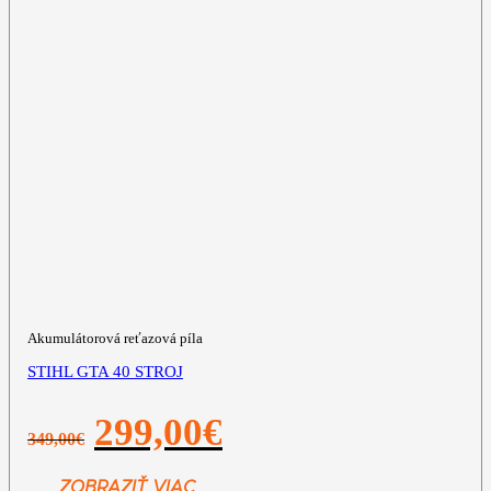
Akumulátorová reťazová píla
STIHL GTA 40 STROJ
Pôvodná
Aktuálna
299,00
€
349,00
€
cena
cena
bola:
je:
349,00€.
299,00€.
ZOBRAZIŤ VIAC