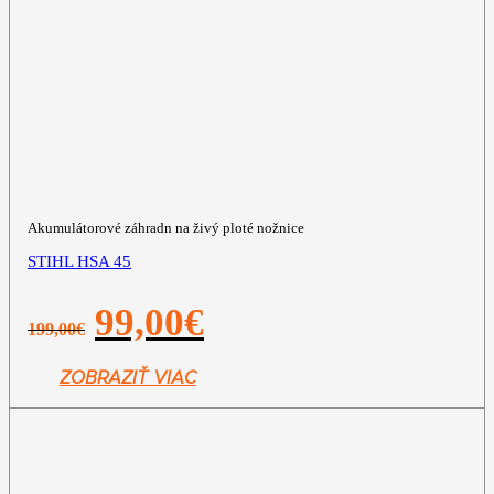
Akumulátorové záhradn na živý ploté nožnice
STIHL HSA 45
Pôvodná
Aktuálna
99,00
€
199,00
€
cena
cena
bola:
je:
199,00€.
99,00€.
ZOBRAZIŤ VIAC