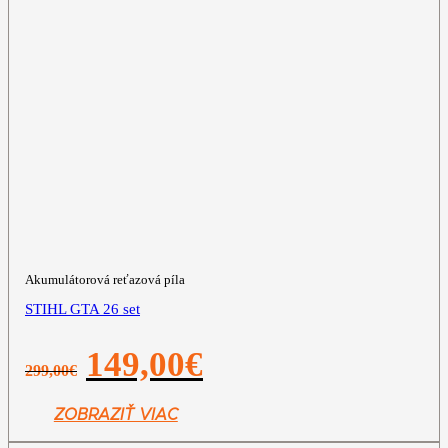
Akumulátorová reťazová píla
STIHL GTA 26 set
Pôvodná
Aktuálna
149,00
€
299,00
€
cena
cena
bola:
je:
299,00€.
149,00€.
ZOBRAZIŤ VIAC