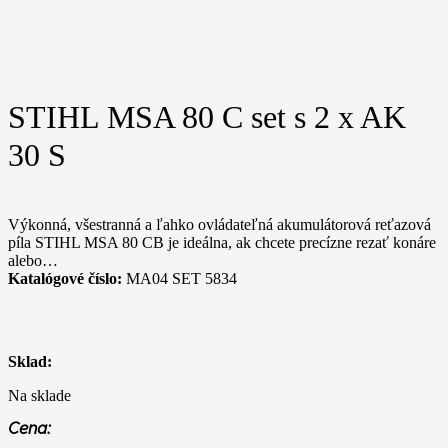
STIHL MSA 80 C set s 2 x AK
30 S
Výkonná, všestranná a ľahko ovládateľná akumulátorová reťazová
píla STIHL MSA 80 CB je ideálna, ak chcete precízne rezať konáre
alebo…
Katalógové číslo:
MA04 SET 5834
Sklad:
Na sklade
Cena: