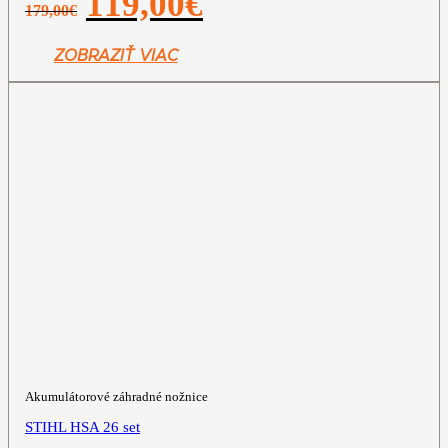
119,00
€
179,00
€
cena
cena
bola:
je:
179,00€.
119,00€.
ZOBRAZIŤ VIAC
Akumulátorové záhradné nožnice
STIHL HSA 26 set