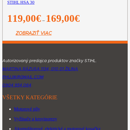
STIHL HSA 30
Price
119,00
€
169,00
€
–
range:
119,00€
through
ZOBRAZIŤ VIAC
169,00€
Autorizovaný predajca produktov značky STIHL.
MARTINA RÁZUSA 1134, 010 01 ŽILINA
PHUJIK@GMAIL.COM
0904 954 064
VŠETKY KATEGÓRIE
Motorové píly
Vyžínače a krovinorezy
Akumulátorové, elektrické a motorové kosačky