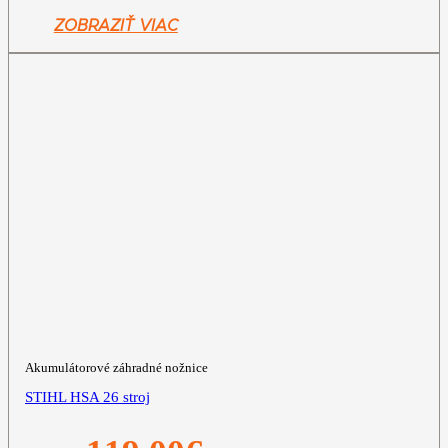
499,00€.
449,00€.
ZOBRAZIŤ VIAC
Akumulátorové záhradné nožnice
STIHL HSA 26 stroj
Pôvodná
Aktuálna