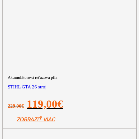
Akumulátorová reťazová píla
STIHL GTA 26 stroj
Pôvodná
Aktuálna
119,00
€
229,00
€
cena
cena
bola:
je:
229,00€.
119,00€.
ZOBRAZIŤ VIAC