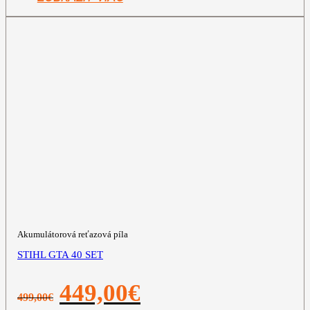
Akumulátorová reťazová píla
STIHL GTA 40 SET
Pôvodná
Aktuálna
449,00
€
499,00
€
cena
cena
bola:
je: