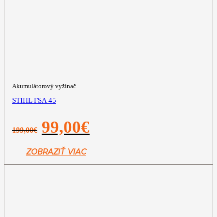
Akumulátorový vyžínač
STIHL FSA 45
Pôvodná
Aktuálna
99,00
€
199,00
€
cena
cena
bola:
je:
199,00€.
99,00€.
ZOBRAZIŤ VIAC