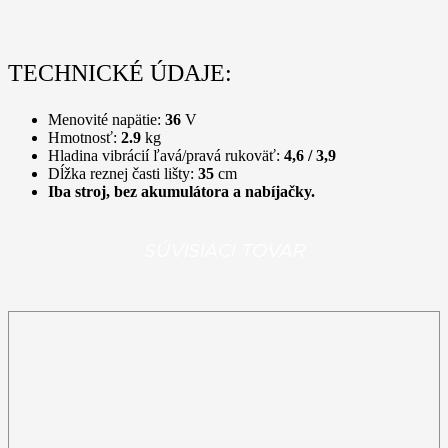
TECHNICKÉ ÚDAJE:
Menovité napätie:
36
V
Hmotnosť:
2.9
kg
Hladina vibrácií ľavá/pravá rukoväť:
4,6 / 3,9
Dĺžka reznej časti lišty:
35
cm
Iba stroj, bez akumulátora a nabíjačky.
SÚVISIACI TOVAR