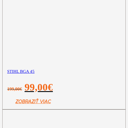
STIHL BGA 45
Pôvodná
Aktuálna
99,00
€
199,00
€
cena
cena
bola:
je:
199,00€.
99,00€.
ZOBRAZIŤ VIAC