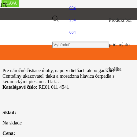
ZĽAVA
ZĽAVA
ZĽAVA
ZĽAVA
ZĽAVA
904
Úvod
Products
Produkt
bol
954
Vysokotlakové čističe
STIHL RE 170 PLUS
064
search
pridaný do
STIHL RE 170 PLUS
košíka.
Pre náročné čistiace úlohy, napr. v dielňach alebo garážach.
Centrálny ukazovateľ tlaku a mosadzná hlavica čerpadla s
keramickými piestami. Tlak…
Katalógové číslo:
RE01 011 4541
Sklad:
Na sklade
Cena: