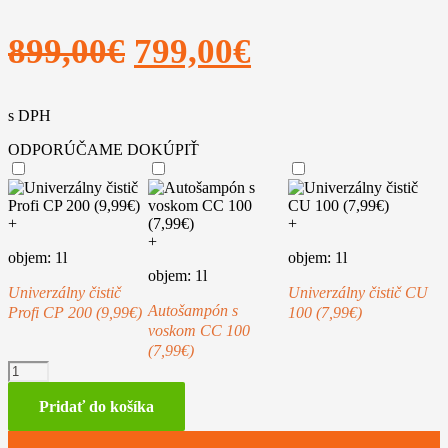
Pôvodná
Aktuálna
899,00
€
799,00
€
cena
cena
s DPH
bola:
je:
ODPORÚČAME DOKÚPIŤ
899,00€.
799,00€.
+
+
+
objem: 1l
objem: 1l
objem: 1l
Univerzálny čistič
Univerzálny čistič CU
Autošampón s
Profi CP 200 (9,99€)
100 (7,99€)
voskom CC 100
(7,99€)
množstvo
STIHL
RE
Pridať do košíka
170
PLUS