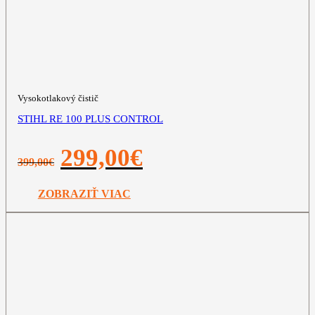
Vysokotlakový čistič
STIHL RE 100 PLUS CONTROL
Pôvodná
Aktuálna
299,00
€
399,00
€
cena
cena
bola:
je:
399,00€.
299,00€.
ZOBRAZIŤ VIAC