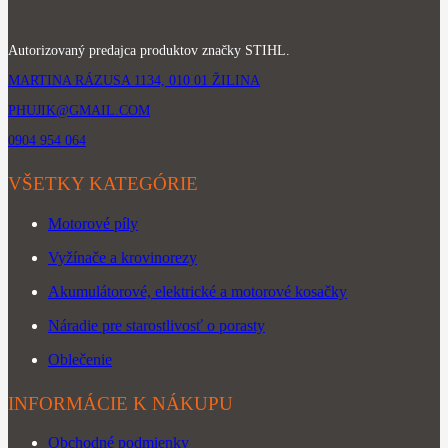
Autorizovaný predajca produktov značky STIHL.
MARTINA RÁZUSA 1134, 010 01 ŽILINA
PHUJIK@GMAIL.COM
0904 954 064
VŠETKY KATEGÓRIE
Motorové píly
Vyžínače a krovinorezy
Akumulátorové, elektrické a motorové kosačky
Náradie pre starostlivosť o porasty
Oblečenie
INFORMÁCIE K NÁKUPU
Obchodné podmienky