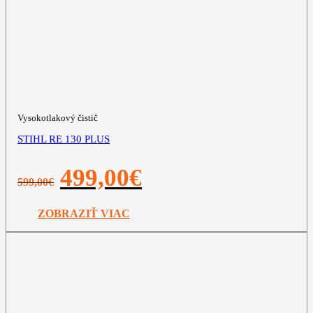
Vysokotlakový čistič
STIHL RE 130 PLUS
Pôvodná
Aktuálna
499,00
€
599,00
€
cena
cena
bola:
je:
599,00€.
499,00€.
ZOBRAZIŤ VIAC