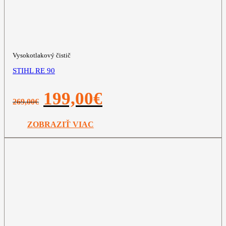
Vysokotlakový čistič
STIHL RE 90
Pôvodná
Aktuálna
199,00
€
269,00
€
cena
cena
bola:
je:
269,00€.
199,00€.
ZOBRAZIŤ VIAC