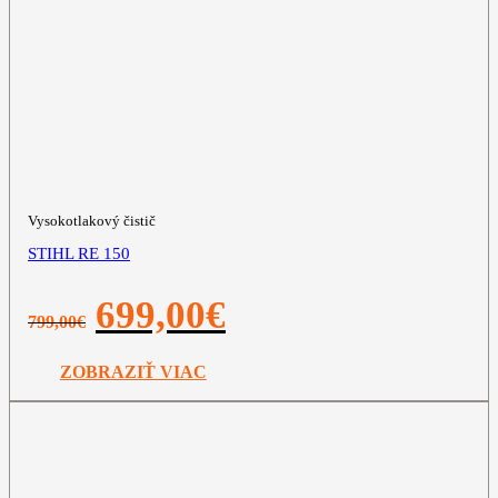
Vysokotlakový čistič
STIHL RE 150
Pôvodná
Aktuálna
699,00
€
799,00
€
cena
cena
bola:
je:
799,00€.
699,00€.
ZOBRAZIŤ VIAC