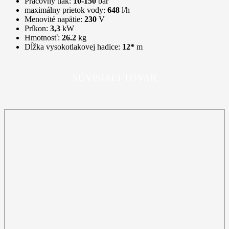
Pracovný tlak:
10-150
bar
maximálny prietok vody:
648
l/h
Menovité napätie:
230
V
Príkon:
3,3
kW
Hmotnosť:
26.2
kg
Dĺžka vysokotlakovej hadice:
12*
m
SÚVISIACI TOVAR