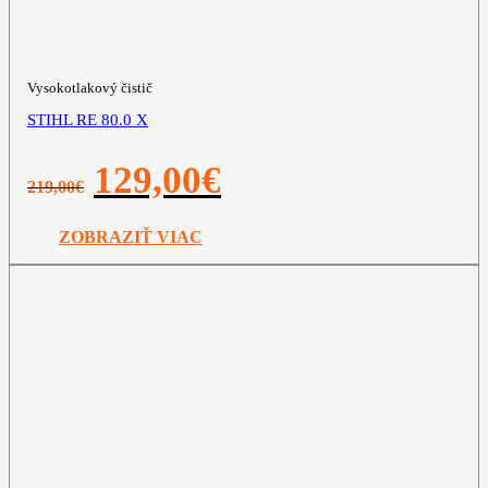
Vysokotlakový čistič
STIHL RE 80.0 X
Pôvodná
Aktuálna
129,00
€
219,00
€
cena
cena
bola:
je:
219,00€.
129,00€.
ZOBRAZIŤ VIAC