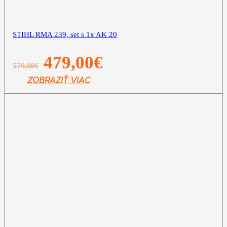
STIHL RMA 239, set s 1x AK 20
Pôvodná
Aktuálna
479,00
€
579,00
€
cena
cena
bola:
je:
ZOBRAZIŤ VIAC
579,00€.
479,00€.