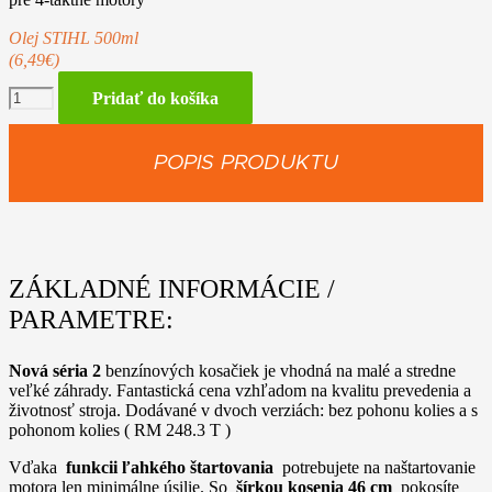
Olej STIHL 500ml
(6,49€)
množstvo
Pridať do košíka
STIHL
RM
248.3
POPIS PRODUKTU
T
ZÁKLADNÉ INFORMÁCIE /
PARAMETRE:
Nová séria 2
benzínových kosačiek je vhodná na malé a stredne
veľké záhrady. Fantastická cena vzhľadom na kvalitu prevedenia a
životnosť stroja. Dodávané v dvoch verziách: bez pohonu kolies a s
pohonom kolies ( RM 248.3 T )
Vďaka
funkcii ľahkého štartovania
potrebujete na naštartovanie
motora len minimálne úsilie. So
šírkou kosenia 46 cm
pokosíte