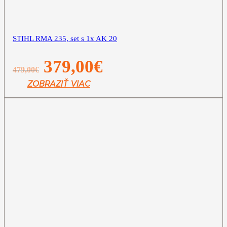
STIHL RMA 235, set s 1x AK 20
Pôvodná
Aktuálna
379,00
€
479,00
€
cena
cena
bola:
je:
ZOBRAZIŤ VIAC
479,00€.
379,00€.