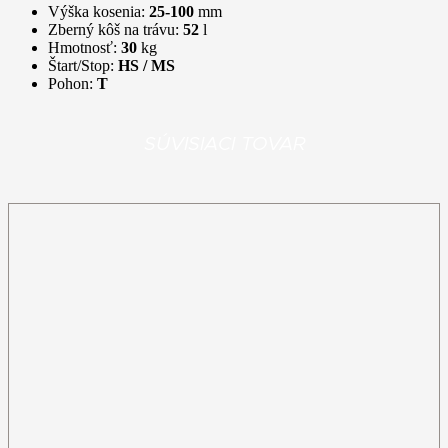
Výška kosenia:
25-100
mm
Zberný kôš na trávu:
52
l
Hmotnosť:
30
kg
Štart/Stop:
HS / MS
Pohon:
T
SÚVISIACI TOVAR