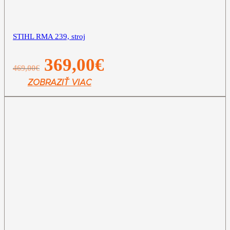
STIHL RMA 239, stroj
Pôvodná
Aktuálna
369,00
€
469,00
€
cena
cena
bola:
je:
ZOBRAZIŤ VIAC
469,00€.
369,00€.