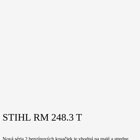
STIHL RM 248.3 T
Nová séria 2 benzínových kosačiek je vhodná na malé a stredne