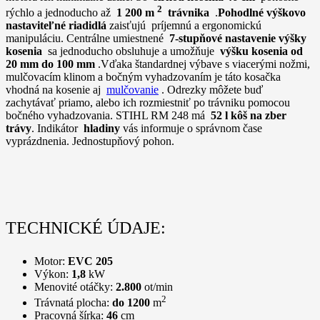
2
rýchlo a jednoducho až
1 200 m
trávnika
.
Pohodlné výškovo
nastaviteľné riadidlá
zaisťujú príjemnú a ergonomickú
manipuláciu. Centrálne umiestnené
7-stupňové nastavenie výšky
kosenia
sa jednoducho obsluhuje a umožňuje
výšku kosenia od
20 mm do 100 mm
.Vďaka štandardnej výbave s viacerými nožmi,
mulčovacím klinom a bočným vyhadzovaním je táto kosačka
vhodná na kosenie aj
mulčovanie
. Odrezky môžete buď
zachytávať priamo, alebo ich rozmiestniť po trávniku pomocou
bočného vyhadzovania. STIHL RM 248 má
52 l kôš na zber
trávy
. Indikátor
hladiny
vás informuje o správnom čase
vyprázdnenia. Jednostupňový pohon.
TECHNICKÉ ÚDAJE:
Motor:
EVC 205
Výkon:
1,8
kW
Menovité otáčky:
2.800
ot/min
2
Trávnatá plocha:
do 1200
m
Pracovná šírka:
46
cm