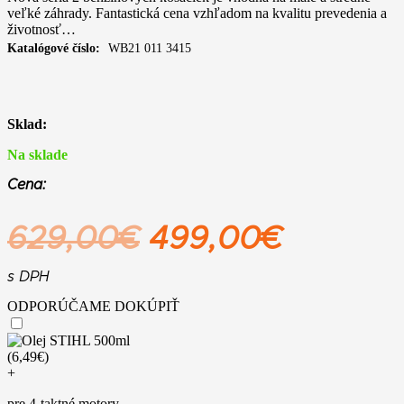
veľké záhrady. Fantastická cena vzhľadom na kvalitu prevedenia a
životnosť…
Katalógové číslo:
WB21 011 3415
Sklad:
Na sklade
Cena:
Pôvodná
Aktuáln
629,00
€
499,00
€
cena
cena
s DPH
bola:
je:
ODPORÚČAME DOKÚPIŤ
629,00€.
499,00
+
pre 4-taktné motory