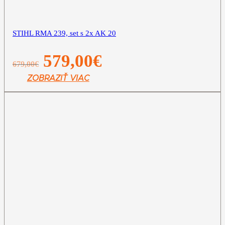
STIHL RMA 239, set s 2x AK 20
Pôvodná
Aktuálna
579,00
€
679,00
€
cena
cena
bola:
je:
ZOBRAZIŤ VIAC
679,00€.
579,00€.