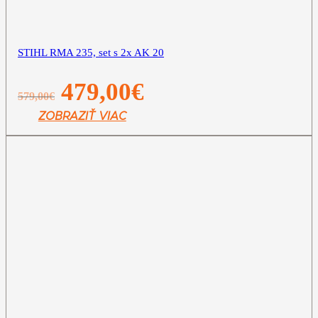
STIHL RMA 235, set s 2x AK 20
Pôvodná
Aktuálna
479,00
€
579,00
€
cena
cena
bola:
je:
ZOBRAZIŤ VIAC
579,00€.
479,00€.