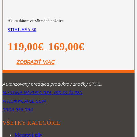
Akumulátorové záhradné nožnice
STIHL HSA 30
Price
119,00
€
169,00
€
–
range:
119,00€
through
ZOBRAZIŤ VIAC
169,00€
Autorizovaný predajca produktov značky STIHL.
MARTINA RÁZUSA 1134, 010 01 ŽILINA
PHUJIK@GMAIL.COM
0904 954 064
VŠETKY KATEGÓRIE
Motorové píly