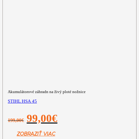
Akumulátorové záhradn na živý ploté nožnice
STIHL HSA 45
Pôvodná
Aktuálna
99,00
€
199,00
€
cena
cena
bola:
je:
199,00€.
99,00€.
ZOBRAZIŤ VIAC