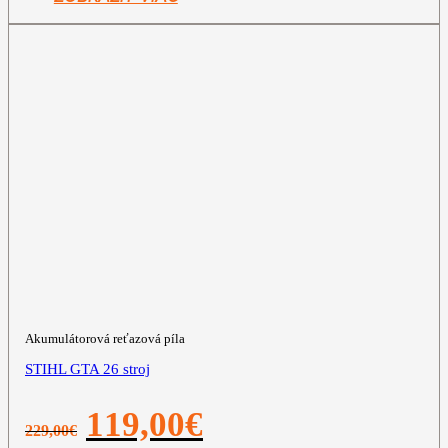
Akumulátorová reťazová píla
STIHL GTA 26 stroj
Pôvodná
Aktuálna
119,00
€
229,00
€
cena
cena