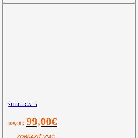
STIHL BGA 45
Pôvodná
Aktuálna
99,00
€
199,00
€
cena
cena
bola:
je:
199,00€.
99,00€.
ZOBRAZIŤ VIAC