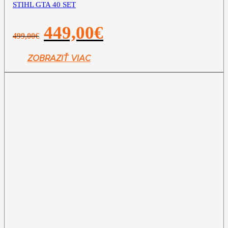
STIHL GTA 40 SET
Pôvodná
Aktuálna
449,00
€
499,00
€
cena
cena
bola:
je:
499,00€.
449,00€.
ZOBRAZIŤ VIAC