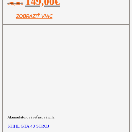
149,00
€
299,00
€
cena
cena
bola:
je:
299,00€.
149,00€.
ZOBRAZIŤ VIAC
Akumulátorová reťazová píla
STIHL GTA 40 STROJ