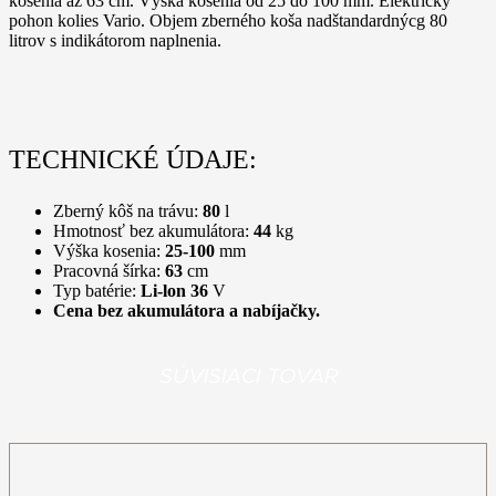
kosenia až 63 cm. Výška kosenia od 25 do 100 mm. Elektrický
pohon kolies Vario. Objem zberného koša nadštandardnýcg 80
litrov s indikátorom naplnenia.
TECHNICKÉ ÚDAJE:
Zberný kôš na trávu:
80
l
Hmotnosť bez akumulátora:
44
kg
Výška kosenia:
25-100
mm
Pracovná šírka:
63
cm
Typ batérie:
Li-lon 36
V
Cena bez akumulátora a nabíjačky.
SÚVISIACI TOVAR