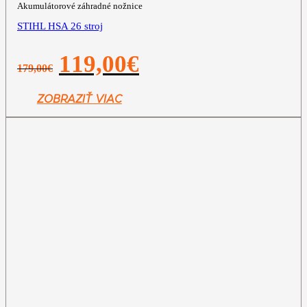
Akumulátorové záhradné nožnice
STIHL HSA 26 stroj
Pôvodná
Aktuálna
119,00
€
179,00
€
cena
cena
bola:
je:
179,00€.
119,00€.
ZOBRAZIŤ VIAC