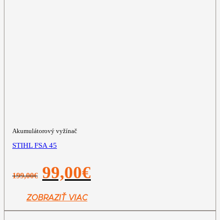
Akumulátorový vyžínač
STIHL FSA 45
Pôvodná
Aktuálna
99,00
€
199,00
€
cena
cena
bola:
je:
199,00€.
99,00€.
ZOBRAZIŤ VIAC