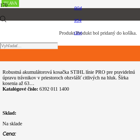
ZĽAVA
ZĽAVA
ZĽAVA
ZĽAVA
ZĽAVA
ZĽAVA
ZĽAVA
ZĽAVA
ZĽAVA
ZĽAVA
904
Úvod
Products
954
Akumulátorový program
STIHL RMA 765 V
Produkt
Produkt
bol pridaný do košíka.
064
search
STIHL RMA 765 V
Robustná akumulátorová kosačka STIHL línie PRO pre pravidelnú
úpravu trávnikov v priestoroch obzvlášť citlivých na hluk. Šírka
kosenia až 63…
Katalógové číslo:
6392 011 1400
Sklad:
Na sklade
Cena: