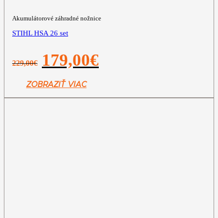
Akumulátorové záhradné nožnice
STIHL HSA 26 set
Pôvodná
Aktuálna
179,00
€
229,00
€
cena
cena
bola:
je:
229,00€.
179,00€.
ZOBRAZIŤ VIAC