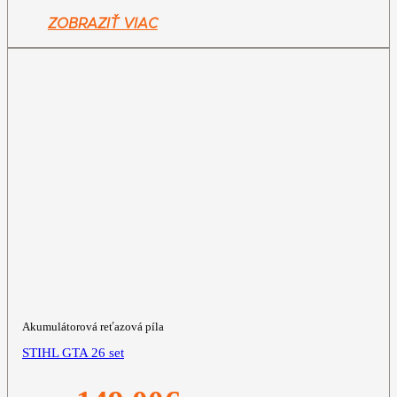
bola:
je:
229,00€.
119,00€.
ZOBRAZIŤ VIAC
Akumulátorová reťazová píla
STIHL GTA 26 set
Pôvodná
Aktuálna