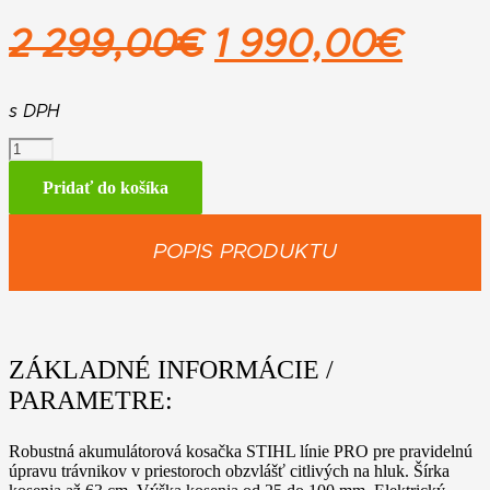
Pôvodná
Aktu
2 299,00
€
1 990,00
€
cena
cen
bola:
je:
s DPH
množstvo
2
1
STIHL
RMA
Pridať do košíka
299,00€.
990,
765
V
POPIS PRODUKTU
ZÁKLADNÉ INFORMÁCIE /
PARAMETRE:
Robustná akumulátorová kosačka STIHL línie PRO pre pravidelnú
úpravu trávnikov v priestoroch obzvlášť citlivých na hluk. Šírka