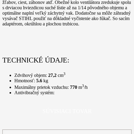
žľabov, ciest, záhonov atď. Obežné kolo ventilátora zredukuje spolu
s drviacou hviezdicou suché lístie až na 1/14 pôvodného objemu a
optimálne naplní veľký záchytný vak. Dodatočne sa môže záhradný
vysávač STIHL použiť na dôkladné vyčistenie ako fúkač. So sacím
adaptérom, okrúhlou a plochou trubicou.
TECHNICKÉ ÚDAJE:
3
Zdvihový objem:
27,2
cm
Hmotnosť:
5.6
kg
3
Maximálny prietok vzduchu:
770
m
/h
Antivibračný systém:
SÚVISIACI TOVAR