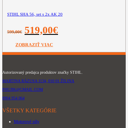
STIHL SHA 56, set s 2x AK 20
Pôvodná
Aktuálna
519,00
€
599,00
€
cena
cena
bola:
je:
599,00€.
519,00€.
ZOBRAZIŤ VIAC
Autorizovaný predajca produktov značky STIHL.
MARTINA RÁZUSA 1134, 010 01 ŽILINA
PHUJIK@GMAIL.COM
0904 954 064
VŠETKY KATEGÓRIE
Motorové píly