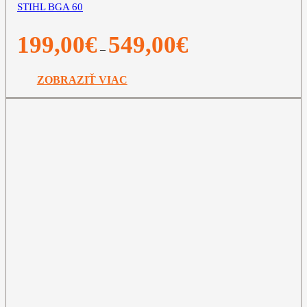
STIHL BGA 60
Price
199,00
€
549,00
€
–
range:
199,00€
through
ZOBRAZIŤ VIAC
549,00€