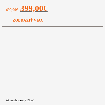
Pôvodná
Aktuálna
399,00
€
499,00
€
cena
cena
bola:
je:
499,00€.
399,00€.
ZOBRAZIŤ VIAC
Akumulátorový fúkač