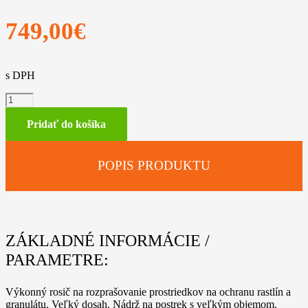
749,00
€
s DPH
množstvo
STIHL
SR
Pridať do košíka
450
POPIS PRODUKTU
ZÁKLADNÉ INFORMÁCIE /
PARAMETRE:
Výkonný rosič na rozprašovanie prostriedkov na ochranu rastlín a
granulátu. Veľký dosah. Nádrž na postrek s veľkým objemom.