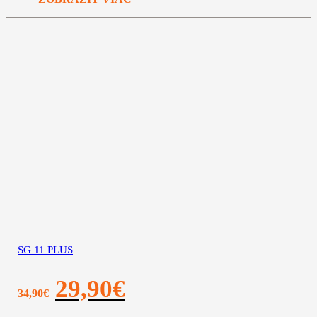
SG 11 PLUS
Pôvodná
Aktuálna
29,90
€
34,90
€
cena
cena
bola:
je: