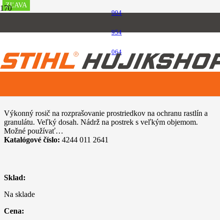
ZĽAVA
ZĽAVA
ZĽAVA
ZĽAVA
ZĽAVA
ZĽAVA
ZĽAVA
ZĽAVA
ZĽAVA
904
Úvod
954
Rosiče a manuálne postrekovače
STIHL SR 450
064
STIHL SR 450
Výkonný rosič na rozprašovanie prostriedkov na ochranu rastlín a
granulátu. Veľký dosah. Nádrž na postrek s veľkým objemom.
Možné používať…
Katalógové číslo:
4244 011 2641
Sklad:
Na sklade
Cena: