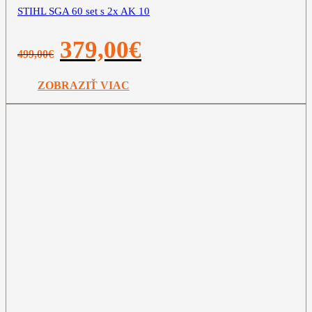
STIHL SGA 60 set s 2x AK 10
Pôvodná
Aktuálna
379,00
€
499,00
€
cena
cena
bola:
je:
499,00€.
379,00€.
ZOBRAZIŤ VIAC