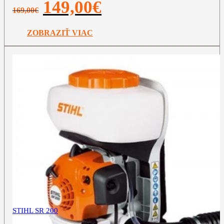
Pôvodná
Aktuálna
149,00
€
169,00
€
cena
cena
bola:
je:
169,00€.
149,00€.
ZOBRAZIŤ VIAC
STIHL SR 200