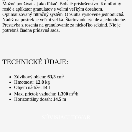
Možné používať aj ako fúkač. Bohaté príslušenstvo. Komfortný
rosič a aplikátor granulátov s veľmi veľkým dosahom.
Optimalizovaný filtračný systém. Obsluha vyslovene jednoduchá.
Nádrž na postrek je veľmi veľká. Štartovanie rýchle a jednoduché.
Prestavba z rosenia na granulovanie za niekoľko sekúnd. Nie je
potrebná žiadna prídavná sada.
TECHNICKÉ ÚDAJE:
3
Zdvihový objem:
63,3
cm
Hmotnosť:
12.8
kg
Objem nádrže:
14
l
3
Max. prietok vzduchu:
1.300
m
/h
Horizontálny dosah:
14.5
m
SÚVISIACI TOVAR