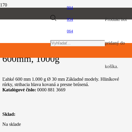
904
Úvod
Products
Produkt
bol
954
Náradie pre starostlivosť o porasty
Vyvetvovacie nožnice Bypass, 600mm, 1000g
064
search
pridaný do
Vyvetvovacie nožnice Bypass,
600mm, 1000g
košíka.
Ľahké 600 mm 1.000 g Ø 30 mm Základné modely. Hliníkové
rúrky, strihacia hlava kovaná a presne brúsená.
Katalógové číslo:
0000 881 3669
Sklad:
Na sklade