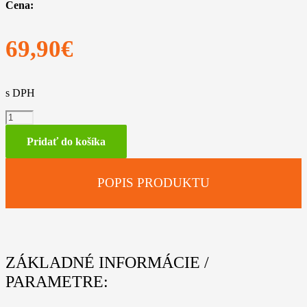
Cena:
69,90
€
s DPH
množstvo
Vyvetvovacie
nožnice
Pridať do košíka
Bypass,
600mm,
1000g
POPIS PRODUKTU
ZÁKLADNÉ INFORMÁCIE /
PARAMETRE: