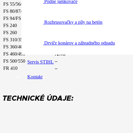
Pôdne jamkovače
FS 55/56/70
–
FS 80/87/ 90/100/130
–
FS 94/FSA 90
–
Rozbrusovačky a píly na betón
FS 240
–
FS 260
ÁNO
FS 310/350
ÁNO
Drviče konárov a záhradného odpadu
FS 360/400/ 410 /450 /480
ÁNO
FS 460/490
ÁNO
FS 500/550
–
Servis STIHL
FR 410
–
Kontakt
TECHNICKÉ ÚDAJE: