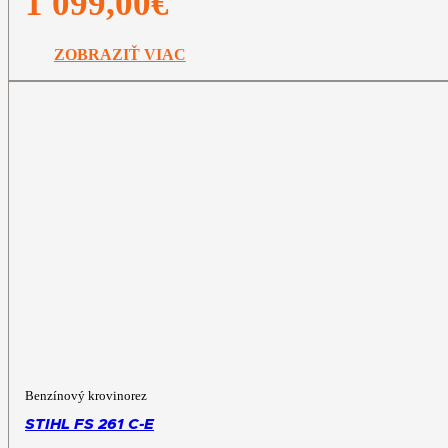
1 099,00
€
ZOBRAZIŤ VIAC
Benzínový krovinorez
STIHL FS 261 C-E