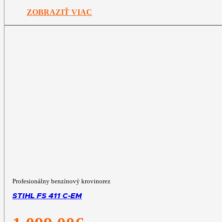
799,00€.
699,00€.
ZOBRAZIŤ VIAC
Profesionálny benzínový krovinorez
STIHL FS 411 C-EM