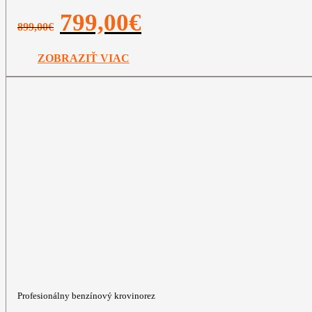
Pôvodná
Aktuálna
799,00
€
899,00
€
cena
cena
bola:
je:
899,00€.
799,00€.
ZOBRAZIŤ VIAC
Profesionálny benzínový krovinorez