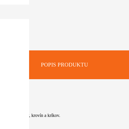
POPIS PRODUKTU
TRE:
 spletitej trávy, krovín a kríkov.