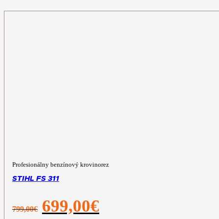
Profesionálny benzínový krovinorez
STIHL FS 311
Pôvodná
Aktuálna
699,00
€
799,00
€
cena
cena
bola:
je: