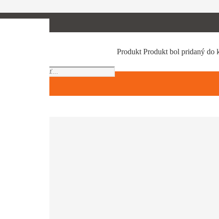
Products
Produkt
Produkt
bol pridaný do 
search
 spletitej trávy, krovín a kríkov.