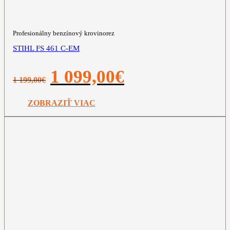
Profesionálny benzínový krovinorez
STIHL FS 461 C-EM
Pôvodná
Aktuálna
1 099,00
€
1 199,00
€
cena
cena
bola:
je:
1
1
ZOBRAZIŤ VIAC
199,00€.
099,00€.