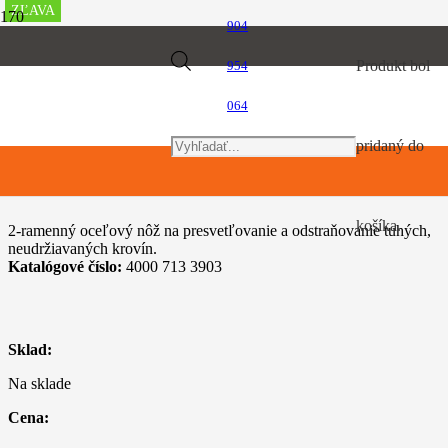
ZĽAVA
ZĽAVA
ZĽAVA
ZĽAVA
ZĽAVA
ZĽAVA
ZĽAVA
904
Úvod
Products
Produkt
bol
954
Vyžínače a krovinorezy
Štiepkovací nôž (270mm 2R)
064
search
pridaný do
Štiepkovací nôž (270mm 2R)
košíka.
2-ramenný oceľový nôž na presvetľovanie a odstraňovanie tuhých,
neudržiavaných krovín.
Katalógové číslo:
4000 713 3903
Sklad:
Na sklade
Cena: