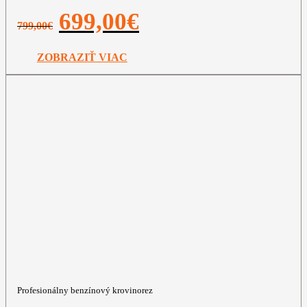
Pôvodná
Aktuálna
699,00
€
799,00
€
cena
cena
bola:
je:
799,00€.
699,00€.
ZOBRAZIŤ VIAC
Profesionálny benzínový krovinorez