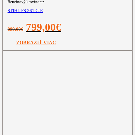
Benzínový krovinorez
STIHL FS 261 C-E
Pôvodná
Aktuálna
799,00
€
899,00
€
cena
cena
bola:
je:
899,00€.
799,00€.
ZOBRAZIŤ VIAC