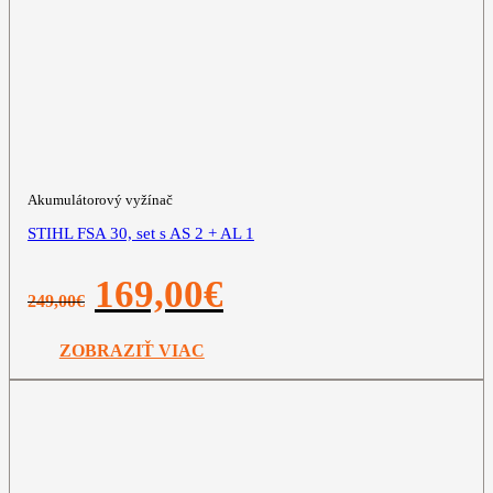
Akumulátorový vyžínač
STIHL FSA 30, set s AS 2 + AL 1
Pôvodná
Aktuálna
169,00
€
249,00
€
cena
cena
bola:
je:
249,00€.
169,00€.
ZOBRAZIŤ VIAC