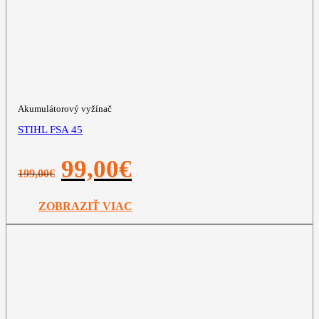
Akumulátorový vyžínač
STIHL FSA 45
Pôvodná
Aktuálna
99,00
€
199,00
€
cena
cena
bola:
je:
199,00€.
99,00€.
ZOBRAZIŤ VIAC