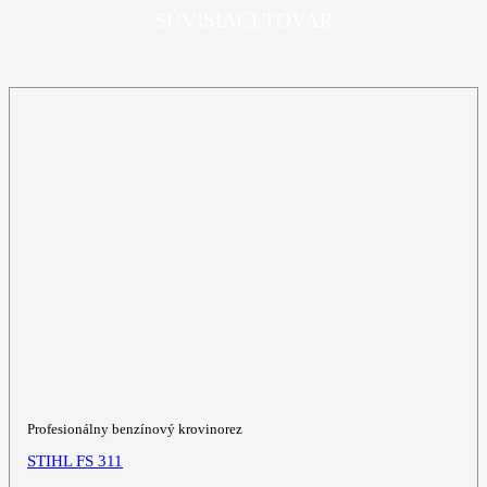
SÚVISIACI TOVAR
Profesionálny benzínový krovinorez
STIHL FS 311