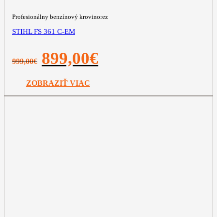
Profesionálny benzínový krovinorez
STIHL FS 361 C-EM
Pôvodná
Aktuálna
899,00
€
999,00
€
cena
cena
bola:
je:
999,00€.
899,00€.
ZOBRAZIŤ VIAC