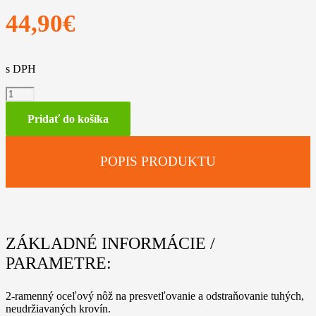
44,90
€
s DPH
množstvo
Štiepkovací
nôž
Pridať do košíka
(270mm
2R)
POPIS PRODUKTU
ZÁKLADNÉ INFORMÁCIE /
PARAMETRE:
2-ramenný oceľový nôž na presvetľovanie a odstraňovanie tuhých,
neudržiavaných krovín.