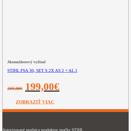
Akumulátorový vyžínač
STIHL FSA 30, SET S 2X AS 2 + AL 1
Pôvodná
Aktuálna
199,00
€
269,00
€
cena
cena
bola:
je:
269,00€.
199,00€.
ZOBRAZIŤ VIAC
Autorizovaný predajca produktov značky STIHL.