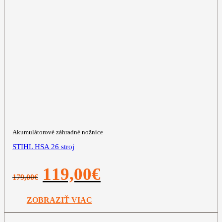
Akumulátorové záhradné nožnice
STIHL HSA 26 stroj
Pôvodná
Aktuálna
119,00
€
179,00
€
cena
cena
bola:
je:
179,00€.
119,00€.
ZOBRAZIŤ VIAC