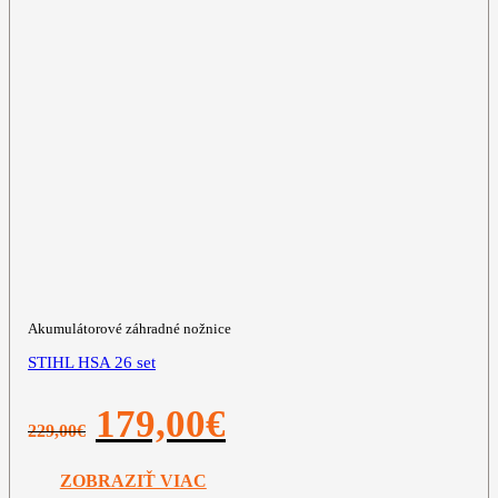
Akumulátorové záhradné nožnice
STIHL HSA 26 set
Pôvodná
Aktuálna
179,00
€
229,00
€
cena
cena
bola:
je:
229,00€.
179,00€.
ZOBRAZIŤ VIAC