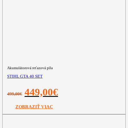
Akumulátorová reťazová píla
STIHL GTA 40 SET
Pôvodná
Aktuálna
449,00
€
499,00
€
cena
cena
bola:
je:
499,00€.
449,00€.
ZOBRAZIŤ VIAC