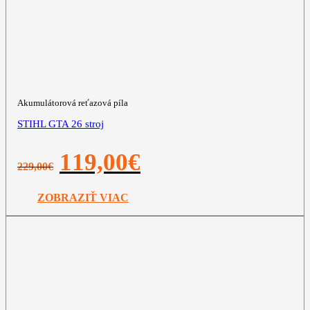
Akumulátorová reťazová píla
STIHL GTA 26 stroj
Pôvodná
Aktuálna
119,00
€
229,00
€
cena
cena
bola:
je:
229,00€.
119,00€.
ZOBRAZIŤ VIAC