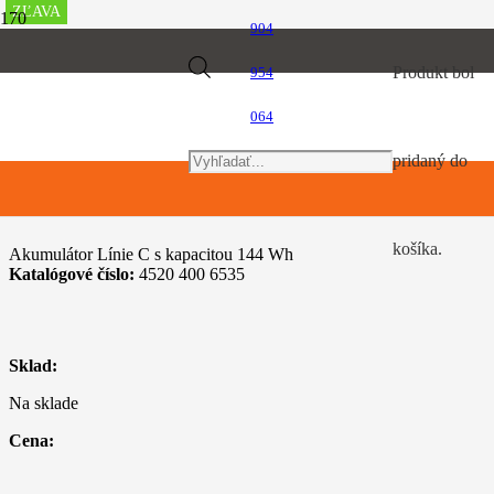
ZĽAVA
ZĽAVA
ZĽAVA
ZĽAVA
ZĽAVA
ZĽAVA
ZĽAVA
ZĽAVA
ZĽAVA
ZĽAVA
904
Úvod
Products
Produkt
bol
954
Akumulátorový program
Akumulátor AK 20
064
search
pridaný do
Akumulátor AK 20
košíka.
Akumulátor Línie C s kapacitou 144 Wh
Katalógové číslo:
4520 400 6535
Sklad:
Na sklade
Cena: