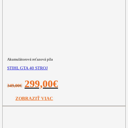
Akumulátorová reťazová píla
STIHL GTA 40 STROJ
Pôvodná
Aktuálna
299,00
€
349,00
€
cena
cena
bola:
je:
349,00€.
299,00€.
ZOBRAZIŤ VIAC