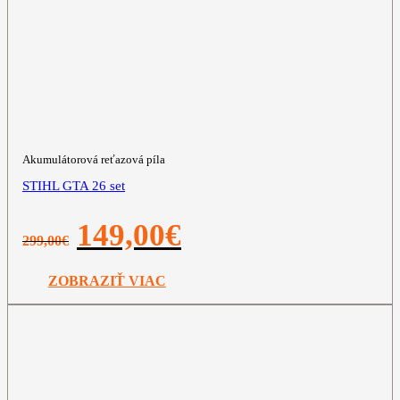
Akumulátorová reťazová píla
STIHL GTA 26 set
Pôvodná
Aktuálna
149,00
€
299,00
€
cena
cena
bola:
je:
299,00€.
149,00€.
ZOBRAZIŤ VIAC