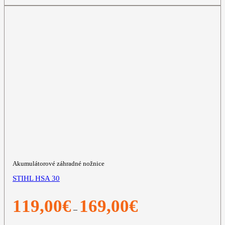
Akumulátorové záhradné nožnice
STIHL HSA 30
Price
119,00
€
169,00
€
–
range:
119,00€