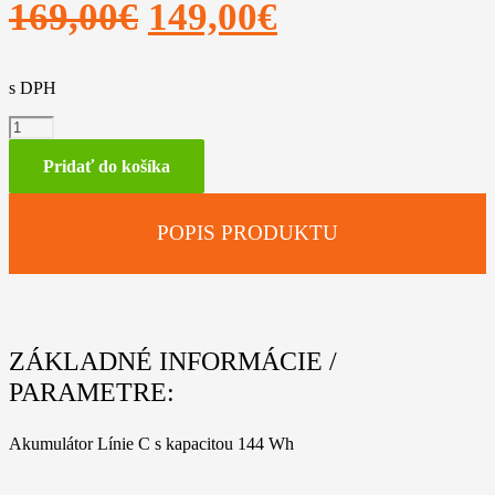
Pôvodná
Aktuálna
169,00
€
149,00
€
cena
cena
s DPH
bola:
je:
množstvo
169,00€.
149,00€.
Akumulátor
AK
Pridať do košíka
20
POPIS PRODUKTU
ZÁKLADNÉ INFORMÁCIE /
PARAMETRE:
Akumulátor Línie C s kapacitou 144 Wh