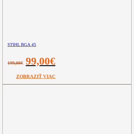
STIHL BGA 45
Pôvodná
Aktuálna
99,00
€
199,00
€
cena
cena
bola:
je:
199,00€.
99,00€.
ZOBRAZIŤ VIAC