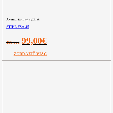
Akumulátorový vyžínač
STIHL FSA 45
Pôvodná
Aktuálna
99,00
€
199,00
€
cena
cena
bola:
je:
199,00€.
99,00€.
ZOBRAZIŤ VIAC