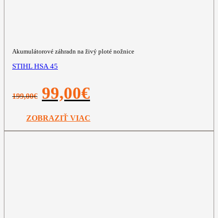
Akumulátorové záhradn na živý ploté nožnice
STIHL HSA 45
Pôvodná
Aktuálna
99,00
€
199,00
€
cena
cena
bola:
je:
199,00€.
99,00€.
ZOBRAZIŤ VIAC