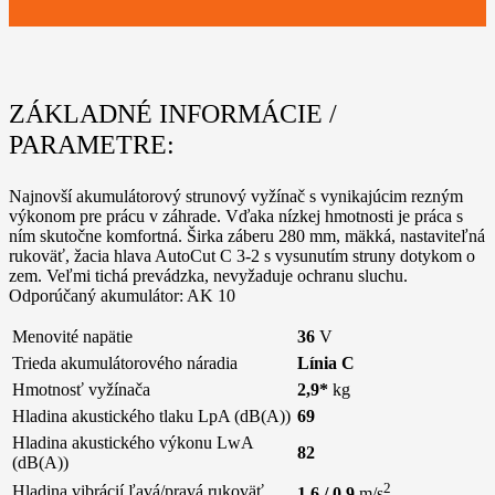
ZÁKLADNÉ INFORMÁCIE /
PARAMETRE:
Najnovší akumulátorový strunový vyžínač s vynikajúcim rezným
výkonom pre prácu v záhrade. Vďaka nízkej hmotnosti je práca s
ním skutočne komfortná. Širka záberu 280 mm, mäkká, nastaviteľná
rukoväť, žacia hlava AutoCut C 3-2 s vysunutím struny dotykom o
zem. Veľmi tichá prevádzka, nevyžaduje ochranu sluchu.
Odporúčaný akumulátor: AK 10
Menovité napätie
36
V
Trieda akumulátorového náradia
Línia C
Hmotnosť vyžínača
2,9*
kg
Hladina akustického tlaku LpA (dB(A))
69
Hladina akustického výkonu LwA
82
(dB(A))
2
Hladina vibrácií ľavá/pravá rukoväť
1,6 / 0,9
m/s