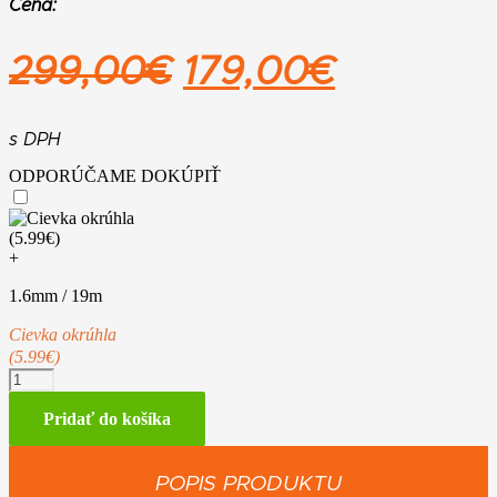
Cena:
Pôvodná
Aktuáln
299,00
€
179,00
€
cena
cena
bola:
je:
s DPH
ODPORÚČAME DOKÚPIŤ
299,00€.
179,00€.
+
1.6mm / 19m
Cievka okrúhla
(5.99€)
množstvo
STIHL
FSA
Pridať do košíka
50,
bez
akumulátora
POPIS PRODUKTU