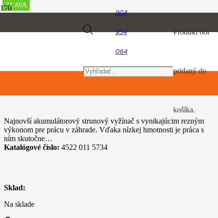
ZĽAVA
ZĽAVA
ZĽAVA
ZĽAVA
ZĽAVA
ZĽAVA
ZĽAVA
904
Úvod
Products
Produkt
bol
954
Akumulátorový program
STIHL FSA 50, bez akumulátora
064
search
pridaný do
STIHL FSA 50, bez akumulátora
košíka.
Najnovší akumulátorový strunový vyžínač s vynikajúcim rezným
výkonom pre prácu v záhrade. Vďaka nízkej hmotnosti je práca s
ním skutočne…
Katalógové číslo:
4522 011 5734
Sklad:
Na sklade