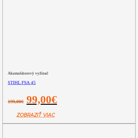
Akumulátorový vyžínač
STIHL FSA 45
Pôvodná
Aktuálna
99,00
€
199,00
€
cena
cena
bola:
je:
199,00€.
99,00€.
ZOBRAZIŤ VIAC