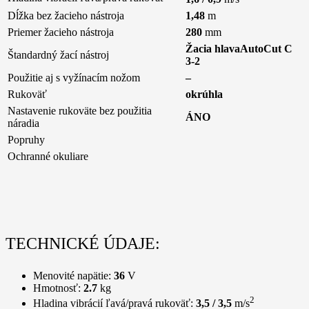
Dĺžka bez žacieho nástroja
1,48
m
Priemer žacieho nástroja
280
mm
Žacia hlavaAutoCut C
Štandardný žací nástroj
3-2
Použitie aj s vyžínacím nožom
–
Rukoväť
okrúhla
Nastavenie rukoväte bez použitia
ÁNO
náradia
Popruhy
Ochranné okuliare
TECHNICKÉ ÚDAJE:
Menovité napätie:
36
V
Hmotnosť:
2.7
kg
2
Hladina vibrácií ľavá/pravá rukoväť:
3,5 / 3,5
m/s