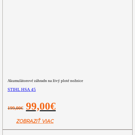
Akumulátorové záhradn na živý ploté nožnice
STIHL HSA 45
Pôvodná
Aktuálna
99,00
€
199,00
€
cena
cena
bola:
je:
199,00€.
99,00€.
ZOBRAZIŤ VIAC