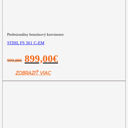
Profesionálny benzínový krovinorez
STIHL FS 361 C-EM
Pôvodná
Aktuálna
899,00
€
999,00
€
cena
cena
bola:
je:
999,00€.
899,00€.
ZOBRAZIŤ VIAC