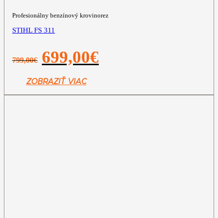
Profesionálny benzínový krovinorez
STIHL FS 311
Pôvodná
Aktuálna
699,00
€
799,00
€
cena
cena
bola:
je:
799,00€.
699,00€.
ZOBRAZIŤ VIAC