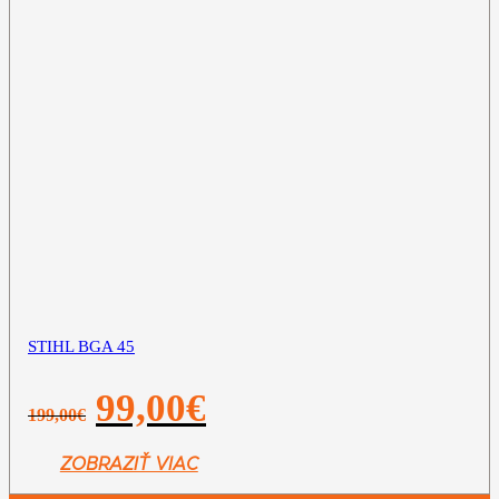
STIHL BGA 45
Pôvodná
Aktuálna
99,00
€
199,00
€
cena
cena
bola:
je:
199,00€.
99,00€.
ZOBRAZIŤ VIAC