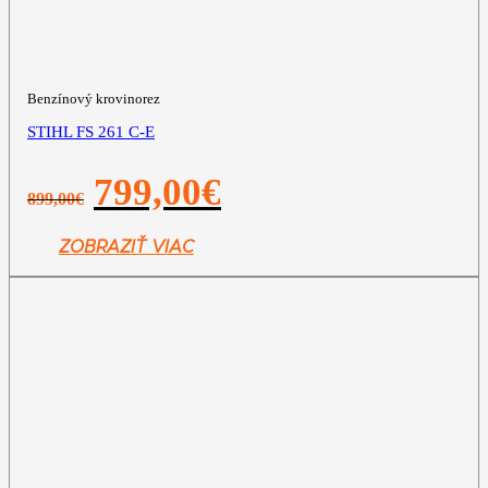
Benzínový krovinorez
STIHL FS 261 C-E
Pôvodná
Aktuálna
799,00
€
899,00
€
cena
cena
bola:
je:
899,00€.
799,00€.
ZOBRAZIŤ VIAC