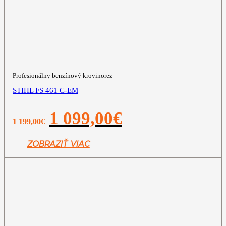
Profesionálny benzínový krovinorez
STIHL FS 461 C-EM
Pôvodná
Aktuálna
1 099,00
€
1 199,00
€
cena
cena
bola:
je:
1
1
ZOBRAZIŤ VIAC
199,00€.
099,00€.