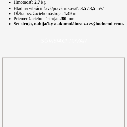
Hmotnosť:
2.7
kg
2
Hladina vibrácií ľavá/pravá rukoväť:
3,5 / 3,5
m/s
Dĺžka bez žacieho nástroja:
1.49
m
Priemer žacieho nástroja:
280
mm
Set stroja, nabíjačky a akumulátora za zvýhodnenú cenu.
SÚVISIACI TOVAR