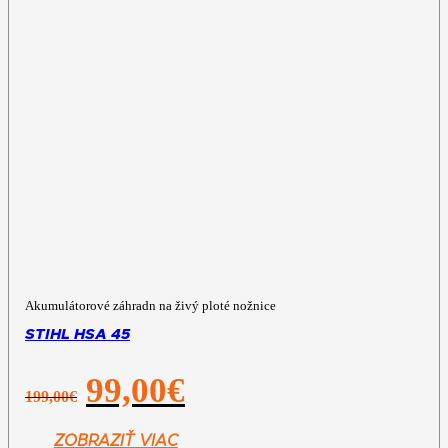
Akumulátorové záhradn na živý ploté nožnice
STIHL HSA 45
Pôvodná
Aktuálna
99,00
€
199,00
€
cena
cena
bola:
je:
199,00€.
99,00€.
ZOBRAZIŤ VIAC