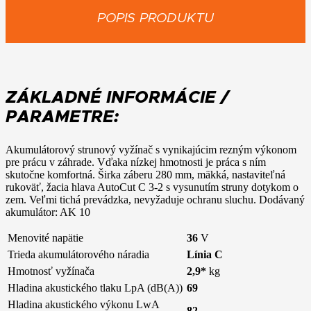
set
s
POPIS PRODUKTU
1x
AK10
ZÁKLADNÉ INFORMÁCIE /
PARAMETRE:
Akumulátorový strunový vyžínač s vynikajúcim rezným výkonom
pre prácu v záhrade. Vďaka nízkej hmotnosti je práca s ním
skutočne komfortná. Širka záberu 280 mm, mäkká, nastaviteľná
rukoväť, žacia hlava AutoCut C 3-2 s vysunutím struny dotykom o
zem. Veľmi tichá prevádzka, nevyžaduje ochranu sluchu. Dodávaný
akumulátor: AK 10
Menovité napätie
36
V
Trieda akumulátorového náradia
Línia C
Hmotnosť vyžínača
2,9*
kg
Hladina akustického tlaku LpA (dB(A))
69
Hladina akustického výkonu LwA
82