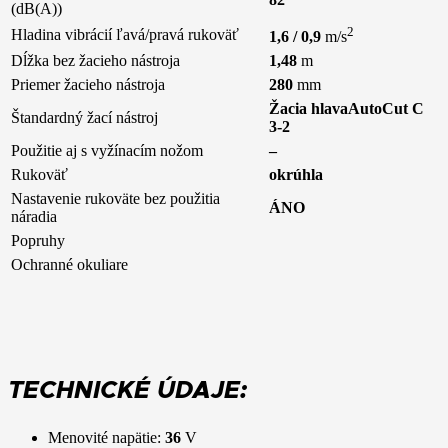
(dB(A))
2
Hladina vibrácií ľavá/pravá rukoväť
1,6 / 0,9
m/s
Dĺžka bez žacieho nástroja
1,48
m
Priemer žacieho nástroja
280
mm
Žacia hlavaAutoCut C
Štandardný žací nástroj
3-2
Použitie aj s vyžínacím nožom
–
Rukoväť
okrúhla
Nastavenie rukoväte bez použitia
ÁNO
náradia
Popruhy
Ochranné okuliare
TECHNICKÉ ÚDAJE:
Menovité napätie:
36
V