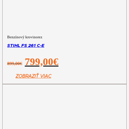
Benzínový krovinorez
STIHL FS 261 C-E
Pôvodná
Aktuálna
799,00
€
899,00
€
cena
cena
bola:
je:
899,00€.
799,00€.
ZOBRAZIŤ VIAC