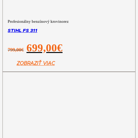
Profesionálny benzínový krovinorez
STIHL FS 311
Pôvodná
Aktuálna
699,00
€
799,00
€
cena
cena
bola:
je:
799,00€.
699,00€.
ZOBRAZIŤ VIAC