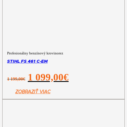
Profesionálny benzínový krovinorez
STIHL FS 461 C-EM
Pôvodná
Aktuálna
1 099,00
€
1 199,00
€
cena
cena
bola:
je:
1
1
ZOBRAZIŤ VIAC
199,00€.
099,00€.