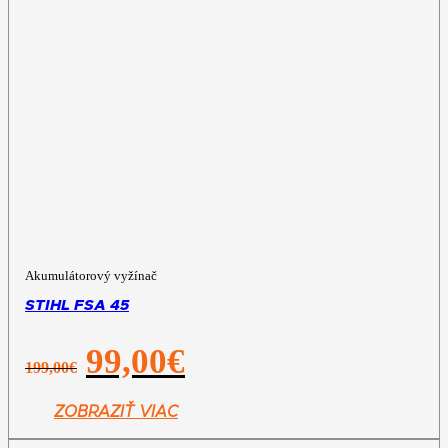
Akumulátorový vyžínač
STIHL FSA 45
Pôvodná
Aktuálna
99,00
€
199,00
€
cena
cena
bola:
je:
199,00€.
99,00€.
ZOBRAZIŤ VIAC