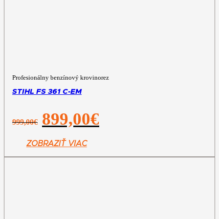
Profesionálny benzínový krovinorez
STIHL FS 361 C-EM
Pôvodná
Aktuálna
899,00
€
999,00
€
cena
cena
bola:
je:
999,00€.
899,00€.
ZOBRAZIŤ VIAC