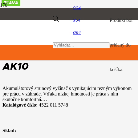
ZĽAVA
ZĽAVA
ZĽAVA
ZĽAVA
ZĽAVA
ZĽAVA
ZĽAVA
904
Úvod
Products
Produkt
bol
954
Akumulátorový program
STIHL FSA 50, set s 1x AK10
064
search
pridaný do
STIHL FSA 50, set s 1x
AK10
košíka.
Akumulátorový strunový vyžínač s vynikajúcim rezným výkonom
pre prácu v záhrade. Vďaka nízkej hmotnosti je práca s ním
skutočne komfortná.…
Katalógové číslo:
4522 011 5748
Sklad: