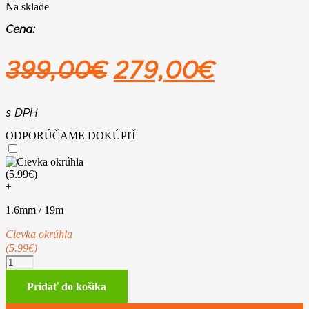
Na sklade
Cena:
Pôvodná
Aktuáln
399,00
€
279,00
€
cena
cena
bola:
je:
s DPH
ODPORÚČAME DOKÚPIŤ
399,00€.
279,00€
+
1.6mm / 19m
Cievka okrúhla
(5.99€)
množstvo
STIHL
FSA
Pridať do košíka
50,