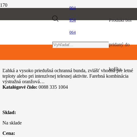
904
Úvod
Products
Produkt
bol
954
Osobné ochranné vybavenie
ADVANCE X-VENT – bunda M
064
search
pridaný do
ADVANCE X-VENT – bunda M
košíka.
Ľahká a vysoko priedušná ochranná bunda, zvlášť vhodná pre letné
teploty alebo pri intenzívnej telesnej aktivite. Farebná kombinácia
výstražná oranžová…
Katalógové číslo:
0088 335 1004
Sklad:
Na sklade
Cena: