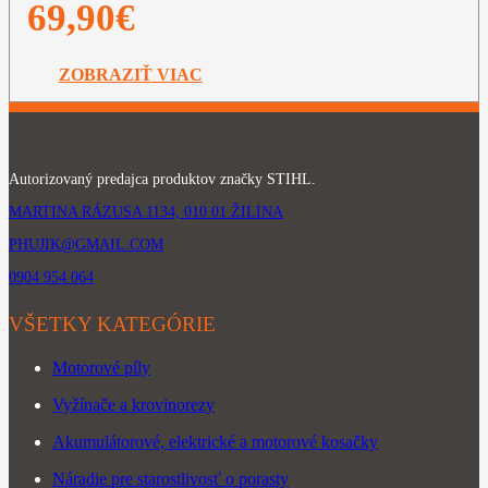
69,90
€
ZOBRAZIŤ VIAC
Autorizovaný predajca produktov značky STIHL.
MARTINA RÁZUSA 1134, 010 01 ŽILINA
PHUJIK@GMAIL.COM
0904 954 064
VŠETKY KATEGÓRIE
Motorové píly
Vyžínače a krovinorezy
Akumulátorové, elektrické a motorové kosačky
Náradie pre starostlivosť o porasty