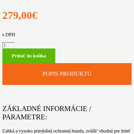
279,00
€
s DPH
množstvo
ADVANCE
X-
Pridať do košíka
VENT
-
bunda
POPIS PRODUKTU
M
ZÁKLADNÉ INFORMÁCIE /
PARAMETRE:
Ľahká a vysoko priedušná ochranná bunda, zvlášť vhodná pre letné