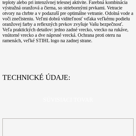
teploty alebo pri intenzívnej telesnej aktivite. Farebná kombinácia
výstražná oranžová a čierna, so striebornými prvkami. Vetracie
otvory na chrbte a v podazuší pre optimálne vetranie. Odolná vode a
voči znečisteniu. Veľmi dobrá viditeľnosť vďaka veľkému podielu
oranžovej farby a reflexných prvkov zvyšuje Vašu bezpečnosť.
Veľa praktických detailov: jedno zadné vrecko, vrecko na rukáve,
vnútorné vrecko a dve náprsné vrecká. Ochrana proti oteru na
ramenách, veľké STIHL logo na zadnej strane.
TECHNICKÉ ÚDAJE:
SÚVISIACI TOVAR