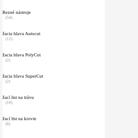
Rezné nástroje
(54)
žacia hlava Autocut
(12)
žacia hlava PolyCut
(2)
žacia hlava SuperCut
(2)
žací list na trávu
(10)
žací list na krovie
(8)