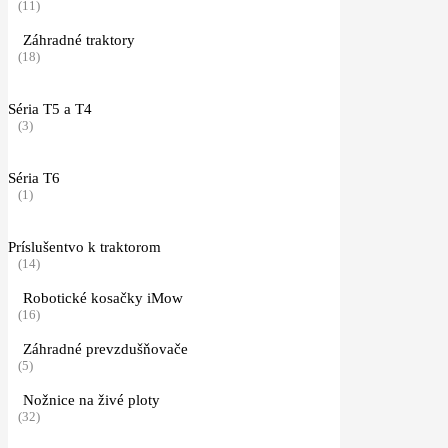
(11)
Záhradné traktory
(18)
Séria T5 a T4
(3)
Séria T6
(1)
Príslušentvo k traktorom
(14)
Robotické kosačky iMow
(16)
Záhradné prevzdušňovače
(5)
Nožnice na živé ploty
(32)