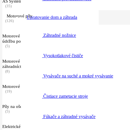
AS Systém a AI Systém
(35)
Motorové píly
Upratovanie dom a záhrada
(126)
Záhradné nožnice
Motorové píly pre rezanie palivového dreva a
údržbu pozemku
(5)
Vysokotlakové čističe
Motorové píly pre poľnohospodárstvo a
záhradníctvo
(8)
Vysávače na suché a mokré vysávanie
Motorové píly pre lesníctvo
(19)
Čistiace zametacie stroje
Píly na ošetrovanie stromov
(5)
Fúkače a záhradné vysávače
Elektrické píly