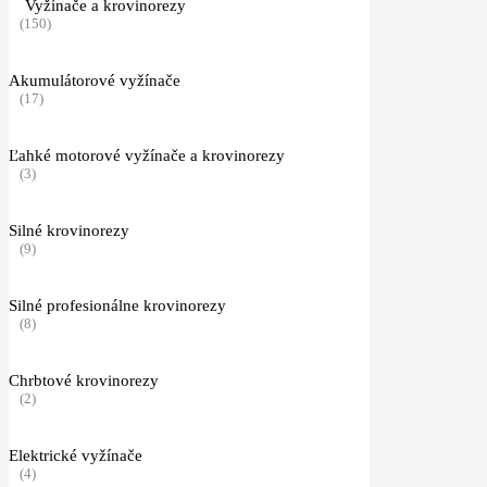
Vyžínače a krovinorezy
(150)
Akumulátorové vyžínače
(17)
Ľahké motorové vyžínače a krovinorezy
(3)
Silné krovinorezy
(9)
Silné profesionálne krovinorezy
(8)
Chrbtové krovinorezy
(2)
Elektrické vyžínače
(4)