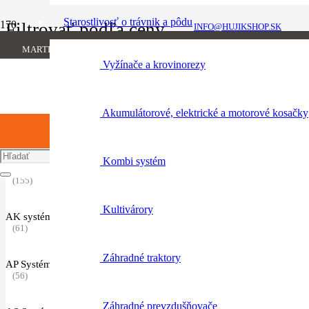
Starostlivosť o trávnik a pôdu
Filtrovať podľa ceny
INFO@HUJIKSHOP.SK
MARTINA RÁZUSA 1134/13, 010 01 ŽILINA
Minimálna
Maximálna
+421 904 954 064
Vyžínače a krovinorezy
cena
cena
Filter
Akumulátorové, elektrické a motorové kosačky
Kategórie produktov
Kombi systém
Akumulátorový program
(155)
Kultivárory
AK systém
(61)
Záhradné traktory
AP Systém
(56)
Záhradné prevzdušňovače