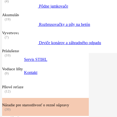
(4)
Pôdne jamkovače
Akumulátorové píly
(19)
Rozbrusovačky a píly na betón
Vyvetvovacie píly
(7)
Drviče konárov a záhradného odpadu
Príslušenstvo pre motorové píly
(10)
Servis STIHL
Vodiace lišty
Kontakt
(9)
Pílové reťaze
(12)
Náradie pre starostlivosť o rezné súpravy
(30)