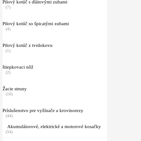
Pilový kotúč s dlátovými zubami
(7)
Pilový kotúč so špicatými zubami
(4)
Pilový kotúč z tvrdokovu
(1)
štiepkovaci nôž
(2)
Žacie struny
(10)
Príslušenstvo pre vyžínače a krovinorezy
(44)
Akumulátorové, elektrické a motorové kosačky
(54)