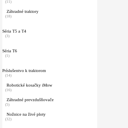
(11)
Záhradné traktory
(18)
Séria T5 a T4
(3)
Séria T6
(1)
Príslušentvo k traktorom
(14)
Robotické kosačky iMow
(16)
Záhradné prevzdušňovače
(5)
Nožnice na živé ploty
(32)