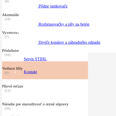
(4)
Pôdne jamkovače
Akumulátorové píly
(19)
Rozbrusovačky a píly na betón
Vyvetvovacie píly
(7)
Drviče konárov a záhradného odpadu
Príslušenstvo pre motorové píly
(10)
Servis STIHL
Vodiace lišty
Kontakt
(9)
Pílové reťaze
(12)
Náradie pre starostlivosť o rezné súpravy
(30)