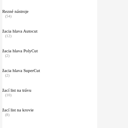
Rezné nástroje
(54)
žacia hlava Autocut
(12)
žacia hlava PolyCut
(2)
žacia hlava SuperCut
(2)
žací list na trávu
(10)
žací list na krovie
(8)