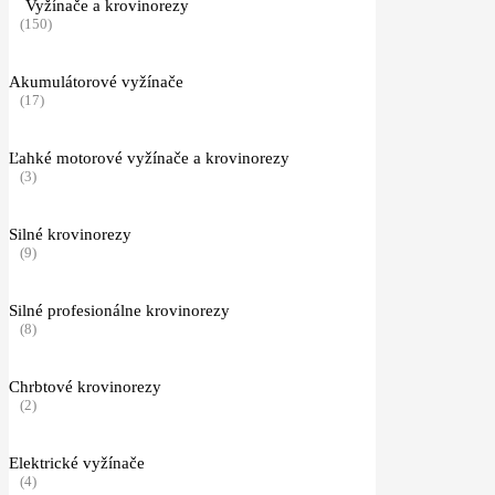
Vyžínače a krovinorezy
(150)
Akumulátorové vyžínače
(17)
Ľahké motorové vyžínače a krovinorezy
(3)
Silné krovinorezy
(9)
Silné profesionálne krovinorezy
(8)
Chrbtové krovinorezy
(2)
Elektrické vyžínače
(4)