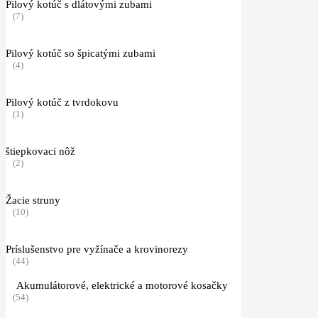
Pilový kotúč s dlátovými zubami
(7)
Pilový kotúč so špicatými zubami
(4)
Pilový kotúč z tvrdokovu
(1)
štiepkovaci nôž
(2)
Žacie struny
(10)
Príslušenstvo pre vyžínače a krovinorezy
(44)
Akumulátorové, elektrické a motorové kosačky
(54)