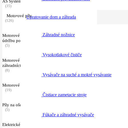
AS Systém a AI Systém
(35)
Motorové píly
Upratovanie dom a záhrada
(126)
Záhradné nožnice
Motorové píly pre rezanie palivového dreva a
údržbu pozemku
(5)
Vysokotlakové čističe
Motorové píly pre poľnohospodárstvo a
záhradníctvo
(8)
Vysávače na suché a mokré vysávanie
Motorové píly pre lesníctvo
(19)
Čistiace zametacie stroje
Píly na ošetrovanie stromov
(5)
Fúkače a záhradné vysávače
Elektrické píly