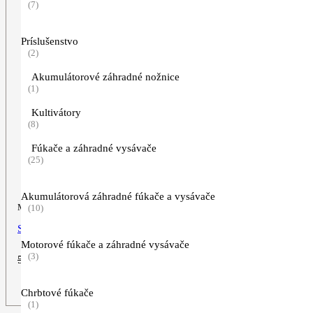
(7)
Príslušenstvo
(2)
Akumulátorové záhradné nožnice
(1)
Kultivátory
(8)
Fúkače a záhradné vysávače
(25)
Akumulátorová záhradné fúkače a vysávače
Motorová píla
(10)
STIHL MS 231
Motorové fúkače a záhradné vysávače
(3)
Pôvodná
Aktuálna
529,00
€
449,00
€
cena
cena
bola:
je:
ZOBRAZIŤ VIAC
Chrbtové fúkače
529,00€.
449,00€.
(1)