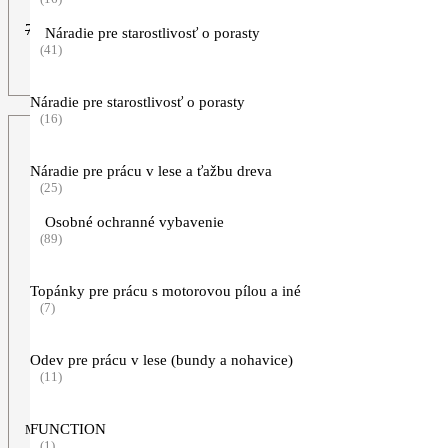
Pôvodná
Aktuálna
759,00
€
699,00
€
Náradie pre starostlivosť o porasty
cena
cena
(41)
bola:
je:
ZOBRAZIŤ VIAC
759,00€.
699,00€.
Náradie pre starostlivosť o porasty
(16)
Náradie pre prácu v lese a ťažbu dreva
(25)
Osobné ochranné vybavenie
(89)
Topánky pre prácu s motorovou pílou a iné
(7)
Odev pre prácu v lese (bundy a nohavice)
(11)
FUNCTION
Motorová píla
(1)