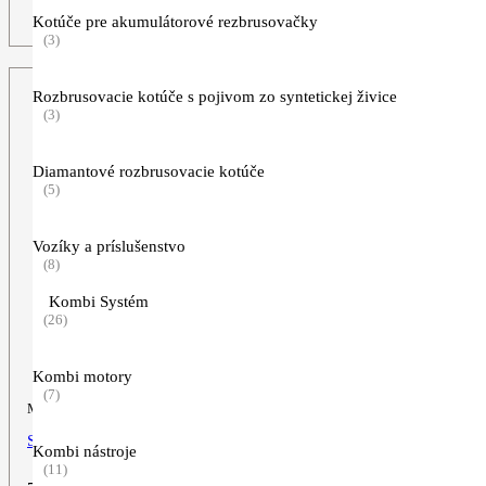
bola:
je:
ZOBRAZIŤ VIAC
Kotúče pre akumulátorové rezbrusovačky
659,00€.
599,00€.
(3)
Rozbrusovacie kotúče s pojivom zo syntetickej živice
(3)
Diamantové rozbrusovacie kotúče
(5)
Vozíky a príslušenstvo
(8)
Kombi Systém
(26)
Kombi motory
(7)
Motorová píla
STIHL MS 291
Kombi nástroje
(11)