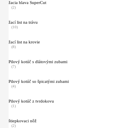
žacia hlava SuperCut
(2)
PROTECT MS
(2)
žací list na trávu
(10)
Dynamic VENT
(2)
žací list na krovie
(8)
Function ERGO
(3)
Pilový kotúč s dlátovými zubami
(7)
ADVANCE
(3)
Pilový kotúč so špicatými zubami
(4)
Pracovné a ochranné odevy do terénu
(4)
Pilový kotúč z tvrdokovu
(1)
Ochranné odevy pre prácu s krovinorezom, príslušenstvo
(5)
štiepkovaci nôž
(2)
Funkčné oblečenie (spodné prádlo)