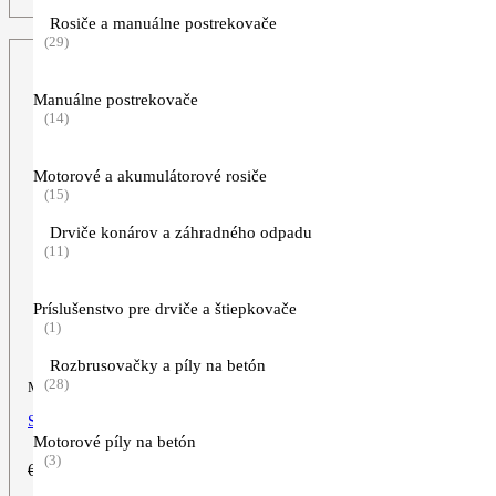
579,00€.
499,00€.
Rosiče a manuálne postrekovače
(29)
Manuálne postrekovače
(14)
Motorové a akumulátorové rosiče
(15)
Drviče konárov a záhradného odpadu
(11)
Príslušenstvo pre drviče a štiepkovače
(1)
Rozbrusovačky a píly na betón
(28)
Motorová píla
STIHL MS 271
Motorové píly na betón
(3)
Pôvodná
Aktuálna
659,00
€
599,00
€
cena
cena