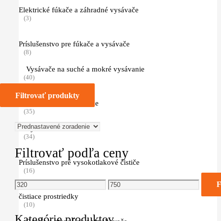
Elektrické fúkače a záhradné vysávače
(3)
Príslušenstvo pre fúkače a vysávače
(8)
Vysávače na suché a mokré vysávanie
(40)
Filtrovať produkty
Príslušentvo pre vysávače
(35)
Vysokotlakové čističe
(34)
Filtrovať podľa ceny
Príslušenstvo pre vysokotlakové čističe
(16)
Minimálna
Maximálna
F
cena
cena
čistiace prostriedky
(10)
Kategórie produktov