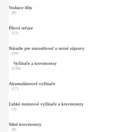
Kombi príslušenstvo
Vodiace lišty
(8)
(9)
Multi Systém
(10)
Pílové reťaze
(12)
Pôdne jamkovače
(11)
Náradie pre starostlivosť o rezné súpravy
(30)
Vŕtacie nástroje pre pôdny jamkovač
(6)
Vyžínače a krovinorezy
(150)
Príslušenstvo
(4)
Akumulátorové vyžínače
(17)
Čistiace zametacie stroje
(4)
Ľahké motorové vyžínače a krovinorezy
Mazivá
(3)
(14)
Kanistre a príslušenstvo
Silné krovinorezy
(16)
(9)