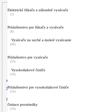
Elektrické fúkače a záhradné vysávače
(3)
Príslušenstvo pre fúkače a vysávače
(8)
Vysávače na suché a mokré vysávanie
(40)
Príslušentvo pre vysávače
(35)
Vysokotlakové čističe
(34)
Motorová píla
Príslušenstvo pre vysokotlakové čističe
STIHL MS 251
(16)
Pôvodná
Aktuálna
579,00
€
499,00
€
cena
cena
čistiace prostriedky
bola:
je:
(10)
ZOBRAZIŤ VIAC