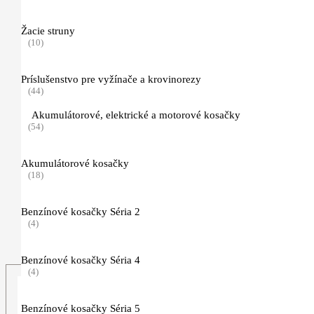
(3)
Žacie struny
(10)
Ochrana hlavy, zraku a sluchu
(41)
Príslušenstvo pre vyžínače a krovinorezy
(44)
Pracovné rukavice
(11)
Akumulátorové, elektrické a motorové kosačky
(54)
Traky, opasky a príslušenstvo
(5)
Akumulátorové kosačky
(18)
Nezaradené
(2)
Benzínové kosačky Séria 2
TIMBERSPORTS, hračky a predmety pre voľný čas
(4)
(123)
Benzínové kosačky Séria 4
(4)
Benzínové kosačky Séria 5