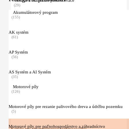
Rosiče a manuálne postrekovače
(29)
Akumulátorový program
(155)
Manuálne postrekovače
(14)
AK systém
(61)
Motorové a akumulátorové rosiče
(15)
AP Systém
Drviče konárov a záhradného odpadu
(56)
(11)
AS Systém a AI Systém
Príslušenstvo pre drviče a štiepkovače
(35)
(1)
Motorové píly
Rozbrusovačky a píly na betón
(126)
(28)
Motorové píly pre rezanie palivového dreva a údržbu pozemku
Motorové píly na betón
(5)
(3)
Motorové píly pre poľnohospodárstvo a záhradníctvo
Kotúče pre akumulátorové rezbrusovačky