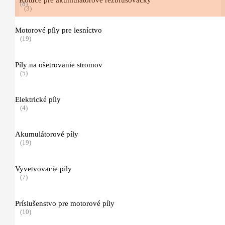
(8)
(3)
Motorové píly pre lesníctvo
Rozbrusovacie kotúče s pojivom zo syntetickej živice
(19)
(3)
Píly na ošetrovanie stromov
Diamantové rozbrusovacie kotúče
(5)
(5)
Elektrické píly
Vozíky a príslušenstvo
(4)
(8)
Kombi Systém
Akumulátorové píly
(26)
(19)
Kombi motory
Vyvetvovacie píly
(7)
(7)
Kombi nástroje
Príslušenstvo pre motorové píly
(11)
(10)