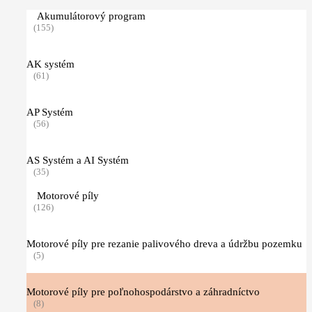
Akumulátorový program
(155)
AK systém
(61)
AP Systém
(56)
AS Systém a AI Systém
(35)
Motorové píly
(126)
Motorové píly pre rezanie palivového dreva a údržbu pozemku
(5)
Motorové píly pre poľnohospodárstvo a záhradníctvo
(8)