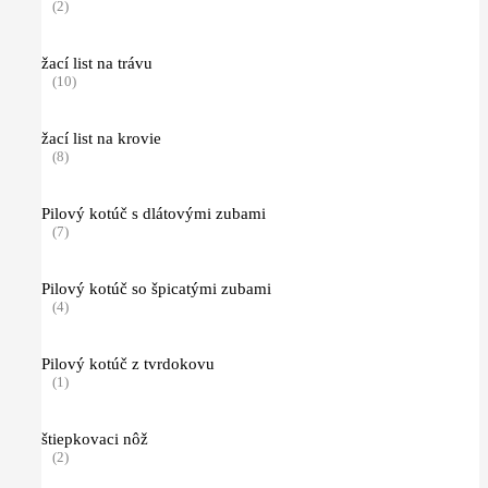
(2)
žací list na trávu
(10)
žací list na krovie
(8)
Pilový kotúč s dlátovými zubami
(7)
Pilový kotúč so špicatými zubami
(4)
Pilový kotúč z tvrdokovu
(1)
štiepkovaci nôž
(2)