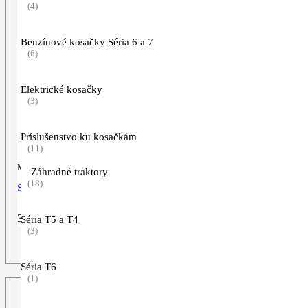
(4)
Benzínové kosačky Séria 6 a 7
(6)
Elektrické kosačky
(3)
Príslušenstvo ku kosačkám
(11)
Motorová píla
Záhradné traktory
(18)
STIHL MS 211
Pôvodná
Aktuálna
399,00
€
329,00
€
Séria T5 a T4
cena
cena
(3)
bola:
je:
ZOBRAZIŤ VIAC
399,00€.
329,00€.
Séria T6
(1)