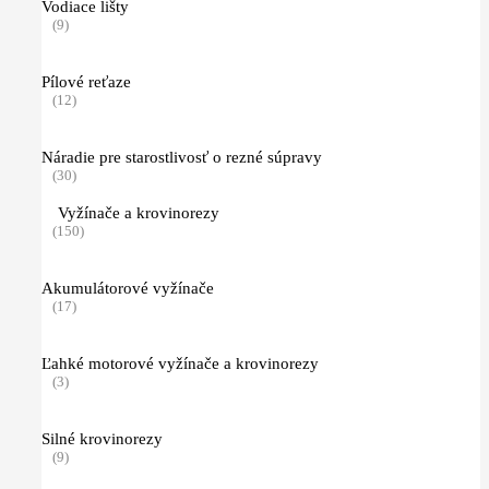
Vodiace lišty
(9)
Pílové reťaze
(12)
Náradie pre starostlivosť o rezné súpravy
(30)
Vyžínače a krovinorezy
(150)
Akumulátorové vyžínače
(17)
Ľahké motorové vyžínače a krovinorezy
(3)
Silné krovinorezy
(9)