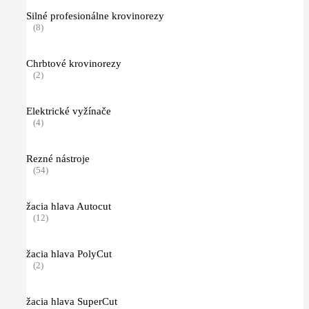
Silné profesionálne krovinorezy
(8)
Chrbtové krovinorezy
(2)
Elektrické vyžínače
(4)
Rezné nástroje
(54)
žacia hlava Autocut
(12)
žacia hlava PolyCut
(2)
žacia hlava SuperCut