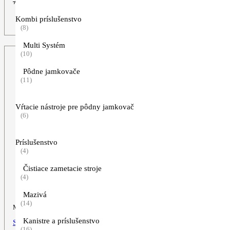
Pôvodná
Aktuálna
709,00
€
649,00
€
cena
cena
Kombi príslušenstvo
bola:
je:
ZOBRAZIŤ VIAC
(8)
709,00€.
649,00€.
Multi Systém
(10)
Pôdne jamkovače
(11)
Vŕtacie nástroje pre pôdny jamkovač
(6)
Príslušenstvo
(4)
Čistiace zametacie stroje
(4)
Mazivá
(14)
Motorová píla
Kanistre a príslušenstvo
STIHL MS 311
(16)