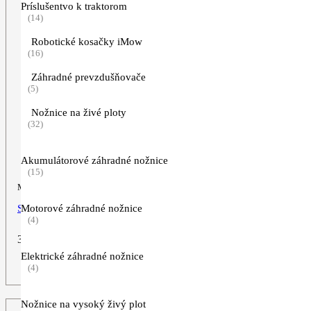
Príslušentvo k traktorom
(14)
Robotické kosačky iMow
(16)
Záhradné prevzdušňovače
(5)
Nožnice na živé ploty
(32)
Akumulátorové záhradné nožnice
(15)
Motorová píla
STIHL MS 212
Motorové záhradné nožnice
(4)
399,00
€
Elektrické záhradné nožnice
ZOBRAZIŤ VIAC
(4)
Nožnice na vysoký živý plot