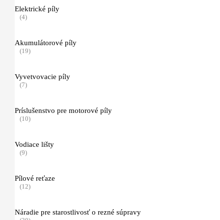
Náradie pre starostlivosť o porasty
Elektrické píly
(16)
(4)
Náradie pre prácu v lese a ťažbu dreva
Akumulátorové píly
(25)
(19)
Osobné ochranné vybavenie
(89)
Vyvetvovacie píly
(7)
Topánky pre prácu s motorovou pílou a iné
(7)
Príslušenstvo pre motorové píly
(10)
Odev pre prácu v lese (bundy a nohavice)
(11)
Vodiace lišty
(9)
FUNCTION
(1)
Pílové reťaze
(12)
Dynamic VENT
(2)
Náradie pre starostlivosť o rezné súpravy