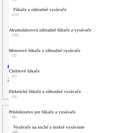
Fúkače a záhradné vysávače
(25)
Akumulátorová záhradné fúkače a vysávače
(10)
Motorové fúkače a záhradné vysávače
(3)
8-zub, 230 mm
Chrbtové fúkače
(1)
26,90
€
ZOBRAZIŤ VIAC
Elektrické fúkače a záhradné vysávače
(3)
Príslušenstvo pre fúkače a vysávače
(8)
Vysávače na suché a mokré vysávanie
(40)