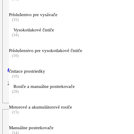
Príslušentvo pre vysávače
(35)
Vysokotlakové čističe
(34)
Príslušenstvo pre vysokotlakové čističe
(16)
8-zub, 255 mm
čistiace prostriedky
(10)
29,90
€
Rosiče a manuálne postrekovače
(29)
ZOBRAZIŤ VIAC
Motorové a akumulátorové rosiče
(15)
Manuálne postrekovače
(14)