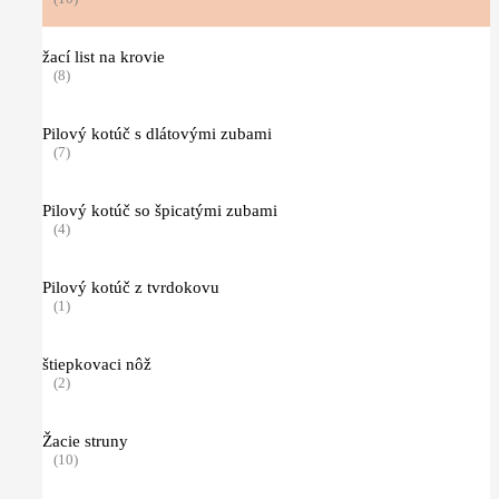
žací list na krovie
(8)
Pilový kotúč s dlátovými zubami
(7)
Pilový kotúč so špicatými zubami
(4)
Pilový kotúč z tvrdokovu
(1)
štiepkovaci nôž
(2)
Žacie struny
(10)