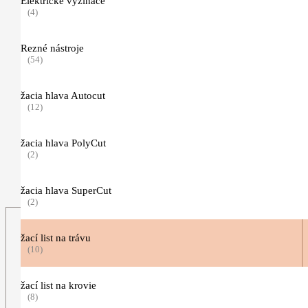
Elektrické vyžínače
(41)
(4)
Pracovné rukavice
Rezné nástroje
(11)
(54)
Traky, opasky a príslušenstvo
žacia hlava Autocut
(5)
(12)
Nezaradené
(2)
žacia hlava PolyCut
(2)
TIMBERSPORTS, hračky a predmety pre voľný čas
(123)
žacia hlava SuperCut
(2)
žací list na trávu
(10)
žací list na krovie
(8)