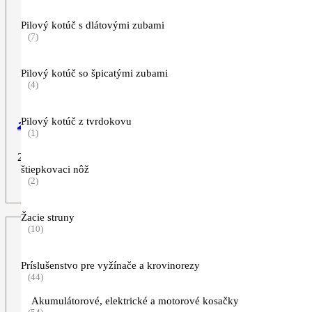
Pilový kotúč s dlátovými zubami
(7)
Pilový kotúč so špicatými zubami
(4)
Pilový kotúč z tvrdokovu
2-zub, 230 mm
(1)
22,90
€
štiepkovaci nôž
(2)
ZOBRAZIŤ VIAC
Žacie struny
(10)
Príslušenstvo pre vyžínače a krovinorezy
(44)
Akumulátorové, elektrické a motorové kosačky