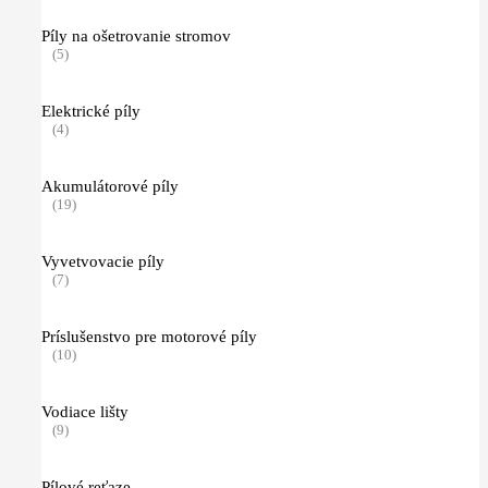
Píly na ošetrovanie stromov
(5)
Elektrické píly
(4)
Akumulátorové píly
(19)
Vyvetvovacie píly
(7)
Príslušenstvo pre motorové píly
(10)
Vodiace lišty
(9)
Pílové reťaze