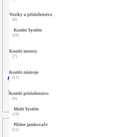
Vozíky a príslušenstvo
(8)
Kombi Systém
(26)
Kombi motory
(7)
Kombi nástroje
(11)
Pilový kotúč s nízkym odstrelom, 250 mm, 44Z
36,90
€
Kombi príslušenstvo
(8)
ZOBRAZIŤ VIAC
Multi Systém
(10)
Pôdne jamkovače
(11)