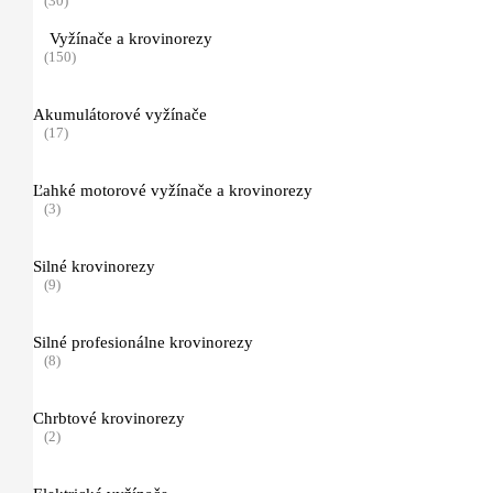
(30)
ADVANCE
Vyžínače a krovinorezy
(3)
(150)
Function ERGO
Akumulátorové vyžínače
(3)
(17)
PROTECT MS
Ľahké motorové vyžínače a krovinorezy
(2)
(3)
Pracovné a ochranné odevy do terénu
Silné krovinorezy
(4)
(9)
Ochranné odevy pre prácu s krovinorezom, príslušenstvo
Silné profesionálne krovinorezy
(5)
(8)
Funkčné oblečenie (spodné prádlo)
Chrbtové krovinorezy
(3)
(2)
Ochrana hlavy, zraku a sluchu