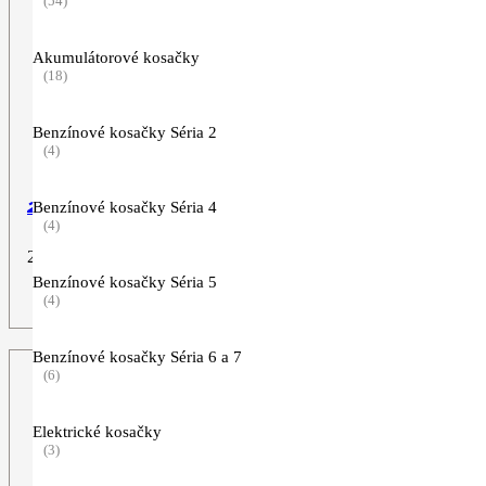
(54)
Akumulátorové kosačky
(18)
Benzínové kosačky Séria 2
(4)
Benzínové kosačky Séria 4
2-zub, 260 mm
(4)
29,90
€
Benzínové kosačky Séria 5
ZOBRAZIŤ VIAC
(4)
Benzínové kosačky Séria 6 a 7
(6)
Elektrické kosačky
(3)