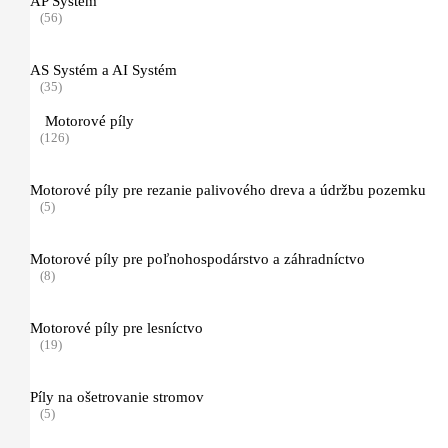
AP Systém
(10)
(56)
Pôdne jamkovače
(11)
AS Systém a AI Systém
(35)
Príslušenstvo
Motorové píly
(4)
(126)
Vŕtacie nástroje pre pôdny jamkovač
Motorové píly pre rezanie palivového dreva a údržbu pozemku
(6)
(5)
Čistiace zametacie stroje
(4)
Motorové píly pre poľnohospodárstvo a záhradníctvo
(8)
Mazivá
(14)
Motorové píly pre lesníctvo
Kanistre a príslušenstvo
(19)
(16)
Náradie pre starostlivosť o porasty
Píly na ošetrovanie stromov
(41)
(5)