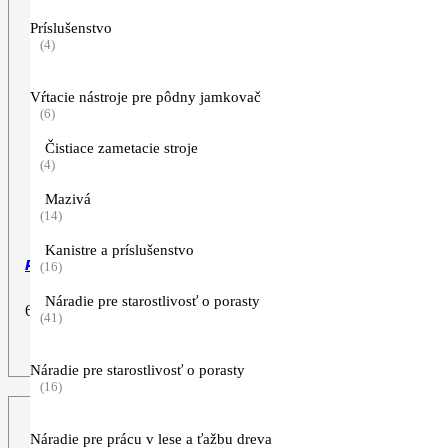
Príslušenstvo
(4)
Vŕtacie nástroje pre pôdny jamkovač
(6)
Čistiace zametacie stroje
(4)
Mazivá
(14)
Kanistre a príslušenstvo
Pilový kotúč, 250 mm, 40Z
(16)
Náradie pre starostlivosť o porasty
69,90
€
(41)
ZOBRAZIŤ VIAC
Náradie pre starostlivosť o porasty
(16)
Náradie pre prácu v lese a ťažbu dreva