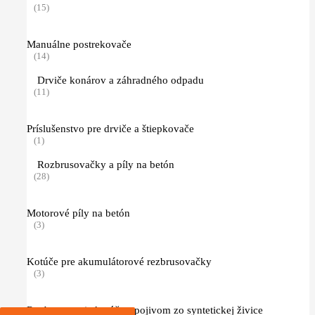
(15)
Manuálne postrekovače
(14)
Drviče konárov a záhradného odpadu
(11)
Príslušenstvo pre drviče a štiepkovače
(1)
Rozbrusovačky a píly na betón
(28)
Motorové píly na betón
(3)
Kotúče pre akumulátorové rezbrusovačky
(3)
Rozbrusovacie kotúče s pojivom zo syntetickej živice