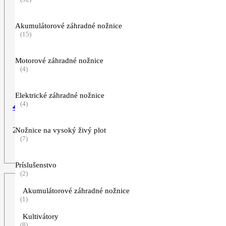
Akumulátorové záhradné nožnice
(15)
Motorové záhradné nožnice
(4)
Elektrické záhradné nožnice
(4)
4-zub, 230 mm
27,90
€
Nožnice na vysoký živý plot
(7)
ZOBRAZIŤ VIAC
Príslušenstvo
(2)
Akumulátorové záhradné nožnice
(1)
Kultivátory
(8)