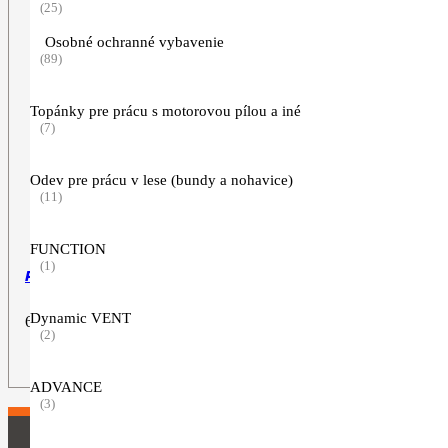
(25)
Osobné ochranné vybavenie
(89)
Topánky pre prácu s motorovou pílou a iné
(7)
Odev pre prácu v lese (bundy a nohavice)
(11)
FUNCTION
(1)
Pilový kotúč, 250 mm, 40Z
Dynamic VENT
69,90
€
(2)
ZOBRAZIŤ VIAC
ADVANCE
(3)