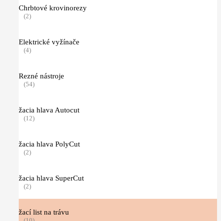
Chrbtové krovinorezy
(2)
Elektrické vyžínače
(4)
Rezné nástroje
(54)
žacia hlava Autocut
(12)
žacia hlava PolyCut
(2)
žacia hlava SuperCut
(2)
žací list na trávu
(10)