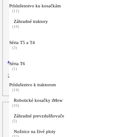
Príslušenstvo ku kosačkám
(11)
Záhradné traktory
(18)
Séria T5 a T4
(3)
4-zub, 230 mm
Séria T6
(1)
26,90
€
Príslušentvo k traktorom
ZOBRAZIŤ VIAC
(14)
Robotické kosačky iMow
(16)
Záhradné prevzdušňovače
(5)
Nožnice na živé ploty
(32)