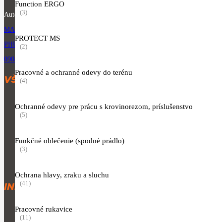
Function ERGO
(3)
Autorizovaný predajca produktov značky STIHL.
MARTINA RÁZUSA 1134, 010 01 ŽILINA
PROTECT MS
PHUJIK@GMAIL.COM
(2)
0904 954 064
Pracovné a ochranné odevy do terénu
VŠETKY KATEGÓRIE
(4)
Motorové píly
Ochranné odevy pre prácu s krovinorezom, príslušenstvo
(5)
Vyžínače a krovinorezy
Akumulátorové, elektrické a motorové kosačky
Funkčné oblečenie (spodné prádlo)
Náradie pre starostlivosť o porasty
(3)
Oblečenie
Ochrana hlavy, zraku a sluchu
(41)
INFORMÁCIE K NÁKUPU
Obchodné podmienky
Pracovné rukavice
(11)