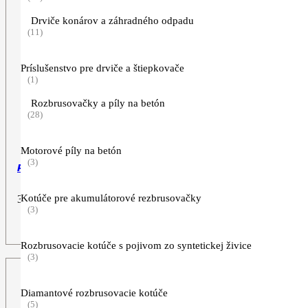
Drviče konárov a záhradného odpadu
(11)
Príslušenstvo pre drviče a štiepkovače
(1)
Rozbrusovačky a píly na betón
(28)
Motorové píly na betón
(3)
Pilový kotúč s nízkym odstrelom, 250 mm, 44Z
Kotúče pre akumulátorové rezbrusovačky
36,90
€
(3)
ZOBRAZIŤ VIAC
Rozbrusovacie kotúče s pojivom zo syntetickej živice
(3)
Diamantové rozbrusovacie kotúče
(5)