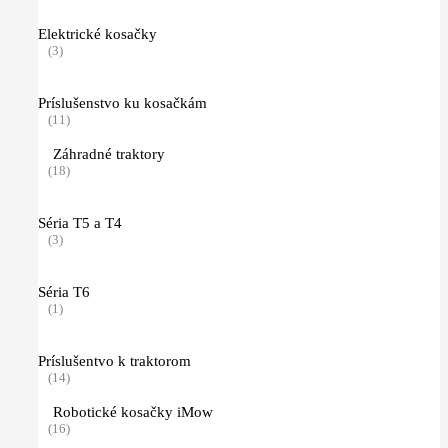
Elektrické kosačky
(3)
Príslušenstvo ku kosačkám
(11)
Záhradné traktory
(18)
Séria T5 a T4
(3)
Séria T6
(1)
Príslušentvo k traktorom
(14)
Robotické kosačky iMow
(16)