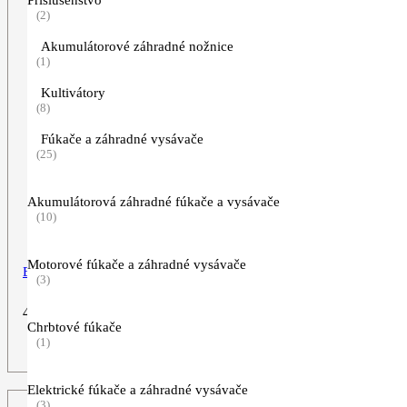
Príslušenstvo
(2)
Akumulátorové záhradné nožnice
(1)
Kultivátory
(8)
Fúkače a záhradné vysávače
(25)
Akumulátorová záhradné fúkače a vysávače
(10)
Motorové fúkače a záhradné vysávače
Bunda do vetra
(3)
49,90
€
Chrbtové fúkače
(1)
ZOBRAZIŤ VIAC
Elektrické fúkače a záhradné vysávače
(3)