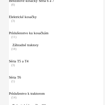
Benzínové kosačky Séria 6 a 7
(6)
Elektrické kosačky
(3)
Príslušenstvo ku kosačkám
(11)
Záhradné traktory
(18)
Séria T5 a T4
(3)
Séria T6
(1)
Príslušentvo k traktorom
(14)