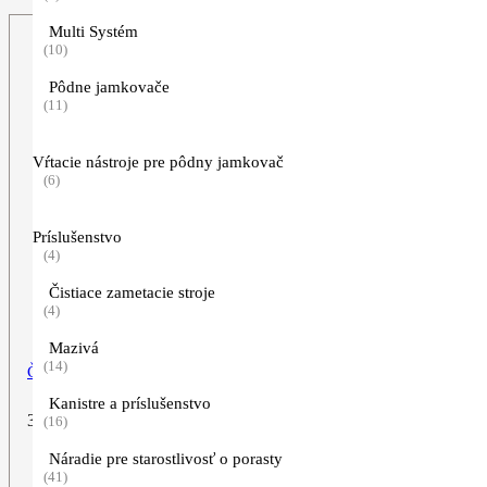
Multi Systém
(10)
Pôdne jamkovače
(11)
Vŕtacie nástroje pre pôdny jamkovač
(6)
Príslušenstvo
(4)
Čistiace zametacie stroje
(4)
Mazivá
(14)
Čiapka „AXE“
Kanistre a príslušenstvo
34,90
€
(16)
Náradie pre starostlivosť o porasty
ZOBRAZIŤ VIAC
(41)