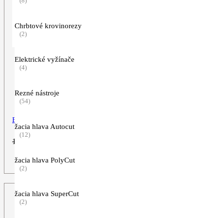
(8)
Chrbtové krovinorezy
(2)
Elektrické vyžínače
(4)
Rezné nástroje
(54)
Batoh STIHL tyrkysový „Fircone“
žacia hlava Autocut
(12)
Pôvodná
Aktuálna
19,90
€
4,99
€
cena
cena
bola:
je:
žacia hlava PolyCut
ZOBRAZIŤ VIAC
19,90€.
4,99€.
(2)
žacia hlava SuperCut
(2)