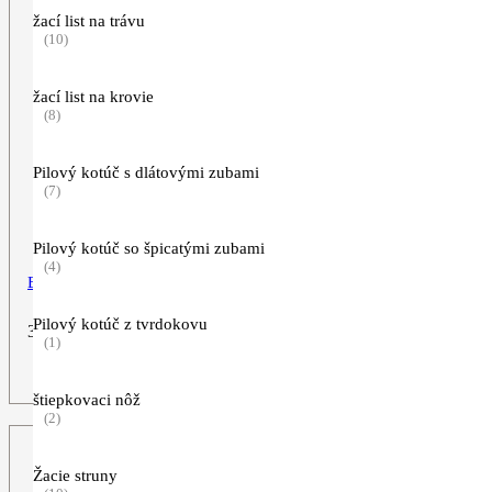
žací list na trávu
(10)
žací list na krovie
(8)
Pilový kotúč s dlátovými zubami
(7)
Pilový kotúč so špicatými zubami
(4)
Bavlnená taška
Pilový kotúč z tvrdokovu
3,29
€
(1)
ZOBRAZIŤ VIAC
štiepkovaci nôž
(2)
Žacie struny