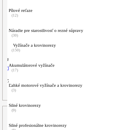
Pílové reťaze
(12)
Náradie pre starostlivosť o rezné súpravy
(30)
Vyžínače a krovinorezy
(150)
Príslušenstvo pre motorové píly
Akumulátorové vyžínače
TAŠKA NA PÍLU TIMBERSPORTS
(17)
74,90
€
Ľahké motorové vyžínače a krovinorezy
(3)
ZOBRAZIŤ VIAC
Silné krovinorezy
(9)
Silné profesionálne krovinorezy