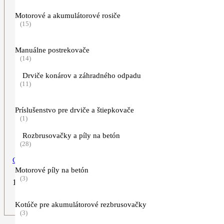
Motorové a akumulátorové rosiče
(15)
Manuálne postrekovače
(14)
Drviče konárov a záhradného odpadu
(11)
Príslušenstvo pre drviče a štiepkovače
(1)
Rozbrusovačky a píly na betón
(28)
Cestovná taška „WEEKENDER“
Motorové píly na betón
(3)
169,00
€
ZOBRAZIŤ VIAC
Kotúče pre akumulátorové rezbrusovačky
(3)