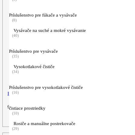
Príslušenstvo pre fúkače a vysávače
(8)
Vysávače na suché a mokré vysávanie
(40)
Príslušentvo pre vysávače
(35)
Vysokotlakové čističe
(34)
Príslušenstvo pre vysokotlakové čističe
(16)
Bunda softshell modrá
Pôvodná
Aktuálna
99,90
€
49,90
€
čistiace prostriedky
cena
cena
(10)
bola:
je:
ZOBRAZIŤ VIAC
99,90€.
49,90€.
Rosiče a manuálne postrekovače
(29)