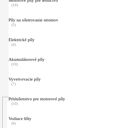
Motorové píly pre lesníctvo
(19)
Ochrana hlavy, zraku a sluchu
(41)
Píly na ošetrovanie stromov
(5)
Pracovné rukavice
(11)
Elektrické píly
(4)
Traky, opasky a príslušenstvo
(5)
Akumulátorové píly
Nezaradené
(19)
(2)
TIMBERSPORTS, hračky a predmety pre voľný čas
Vyvetvovacie píly
(123)
(7)
Príslušenstvo pre motorové píly
(10)
Vodiace lišty
(9)