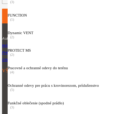
(3)
Load More
FUNCTION
(1)
Dynamic VENT
(2)
Autorizovaný predajca produktov značky STIHL.
MARTINA RÁZUSA 1134, 010 01 ŽILINA
PROTECT MS
PHUJIK@GMAIL.COM
(2)
0904 954 064
Pracovné a ochranné odevy do terénu
VŠETKY KATEGÓRIE
(4)
Motorové píly
Ochranné odevy pre prácu s krovinorezom, príslušenstvo
Vyžínače a krovinorezy
(5)
Akumulátorové, elektrické a motorové kosačky
Funkčné oblečenie (spodné prádlo)
Náradie pre starostlivosť o porasty
(3)