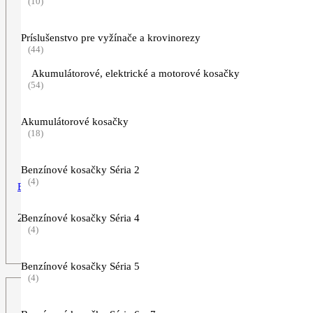
(10)
Príslušenstvo pre vyžínače a krovinorezy
(44)
Akumulátorové, elektrické a motorové kosačky
(54)
Akumulátorové kosačky
(18)
Benzínové kosačky Séria 2
(4)
Bavlnená taška les
2,89
€
Benzínové kosačky Séria 4
(4)
ZOBRAZIŤ VIAC
Benzínové kosačky Séria 5
(4)