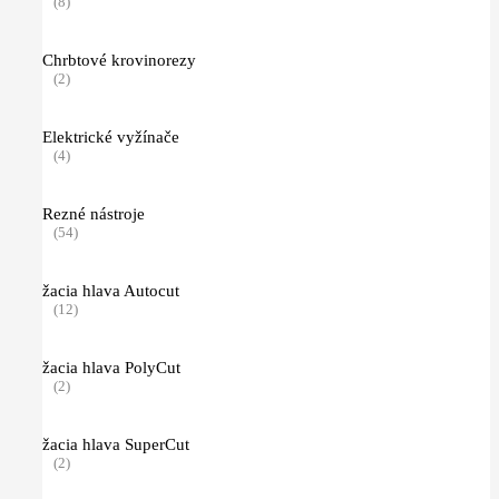
(8)
Chrbtové krovinorezy
(2)
Elektrické vyžínače
(4)
Rezné nástroje
(54)
žacia hlava Autocut
(12)
žacia hlava PolyCut
(2)
žacia hlava SuperCut
(2)