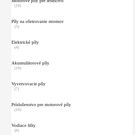
Motorové píly pre lesníctvo
(19)
Píly na ošetrovanie stromov
(5)
Elektrické píly
(4)
Akumulátorové píly
(19)
Vyvetvovacie píly
(7)
Príslušenstvo pre motorové píly
(10)
Vodiace lišty
(9)