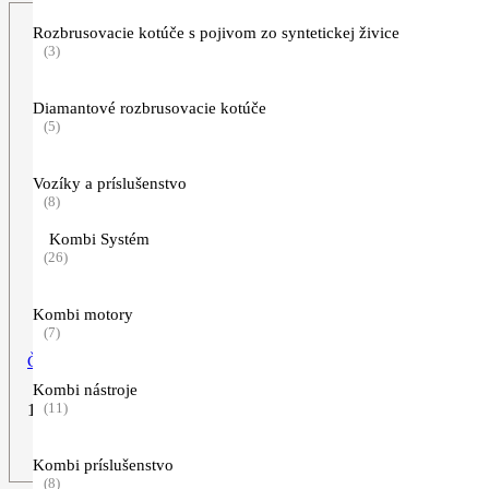
Rozbrusovacie kotúče s pojivom zo syntetickej živice
(3)
Diamantové rozbrusovacie kotúče
(5)
Vozíky a príslušenstvo
(8)
Kombi Systém
(26)
Kombi motory
(7)
Čiapka “KISS MY AXE”
Kombi nástroje
(11)
12,90
€
ZOBRAZIŤ VIAC
Kombi príslušenstvo
(8)