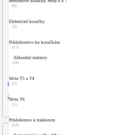
Benzínové kosačky Séria 6 a 7
(6)
Elektrické kosačky
(3)
Príslušenstvo ku kosačkám
(11)
Záhradné traktory
(18)
Séria T5 a T4
(3)
Biele tričko STIHL TimberSports
Pôvodná
Aktuálna
24,90
€
19,90
€
Séria T6
cena
cena
(1)
bola:
je:
ZOBRAZIŤ VIAC
24,90€.
19,90€.
Príslušentvo k traktorom
(14)