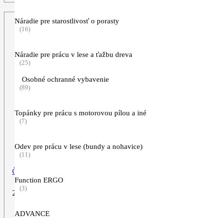
Náradie pre starostlivosť o porasty
(16)
Náradie pre prácu v lese a ťažbu dreva
(25)
Osobné ochranné vybavenie
(89)
Topánky pre prácu s motorovou pílou a iné
(7)
Odev pre prácu v lese (bundy a nohavice)
(11)
Čiapka „HERITAGE“
Function ERGO
(3)
26,90
€
ZOBRAZIŤ VIAC
ADVANCE