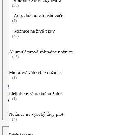
Robotické kosačky iMow
(16)
Záhradné prevzdušňovače
(5)
Nožnice na živé ploty
(32)
Akumulátorové záhradné nožnice
(15)
Motorové záhradné nožnice
(4)
Box obedový STIHL
Elektrické záhradné nožnice
(4)
Pôvodná
Aktuálna
10,90
€
4,99
€
cena
cena
bola:
je:
ZOBRAZIŤ VIAC
Nožnice na vysoký živý plot
10,90€.
4,99€.
(7)