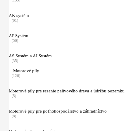
(155)
(3)
AK systém
FUNCTION
(61)
(1)
AP Systém
Dynamic VENT
(56)
(2)
AS Systém a AI Systém
PROTECT MS
(35)
(2)
Motorové píly
(126)
Pracovné a ochranné odevy do terénu
(4)
Motorové píly pre rezanie palivového dreva a údržbu pozemku
(5)
Ochranné odevy pre prácu s krovinorezom, príslušenstvo
(5)
Motorové píly pre poľnohospodárstvo a záhradníctvo
(8)
Funkčné oblečenie (spodné prádlo)
(3)