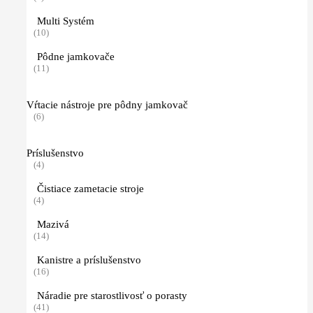
Multi Systém
(10)
Pôdne jamkovače
(11)
Vŕtacie nástroje pre pôdny jamkovač
(6)
Príslušenstvo
(4)
Čistiace zametacie stroje
(4)
Mazivá
(14)
Kanistre a príslušenstvo
(16)
Náradie pre starostlivosť o porasty
(41)