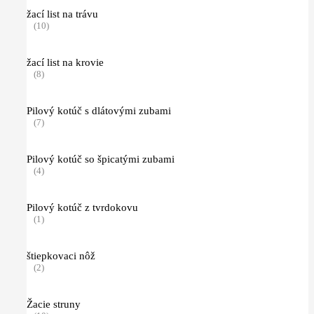
žací list na trávu
(10)
žací list na krovie
(8)
Pilový kotúč s dlátovými zubami
(7)
Pilový kotúč so špicatými zubami
(4)
Pilový kotúč z tvrdokovu
(1)
štiepkovaci nôž
(2)
Žacie struny