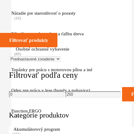
Náradie pre starostlivosť o porasty
(16)
Náradie pre prácu v lese a ťažbu dreva
(25)
Filtrovať produkty
Osobné ochranné vybavenie
(89)
Topánky pre prácu s motorovou pílou a iné
Filtrovať podľa ceny
(7)
Minimálna
Maximálna
Odev pre prácu v lese (bundy a nohavice)
F
cena
cena
(11)
Function ERGO
Kategórie produktov
(3)
Akumulátorový program
ADVANCE