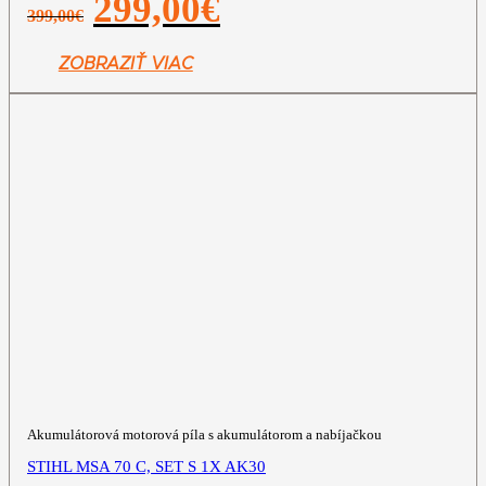
299,00
€
399,00
€
cena
cena
bola:
je:
399,00€.
299,00€.
ZOBRAZIŤ VIAC
Akumulátorová motorová píla s akumulátorom a nabíjačkou
STIHL MSA 70 C, SET S 1X AK30