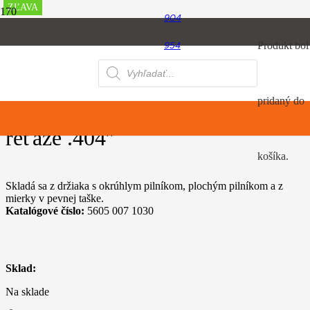
ZĽAVA
ZĽAVA
ZĽAVA
ZĽAVA
ZĽAVA
ZĽAVA
ZĽAVA
ZĽAVA
ZĽAVA
ZĽAVA
904
Úvod
Produkt
bol
954
Motorové píly
Brúsna sada pre pílové reťaze Pre reťaze .404″
Products
064
search
pridaný do
Brúsna sada pre pílové reťaze Pre
reťaze .404″
košíka.
Skladá sa z držiaka s okrúhlym pilníkom, plochým pilníkom a z
mierky v pevnej taške.
Katalógové číslo:
5605 007 1030
Sklad:
Na sklade