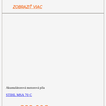
bola:
je:
599,00€.
469,00€.
ZOBRAZIŤ VIAC
Akumulátorová motorová píla
STIHL MSA 70 C
Pôvodná
Aktuálna