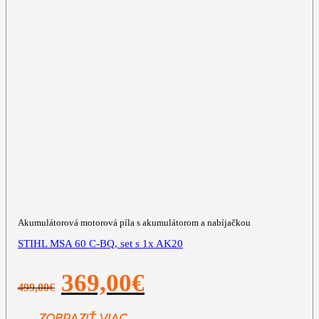
Akumulátorová motorová píla s akumulátorom a nabíjačkou
STIHL MSA 60 C-BQ, set s 1x AK20
Pôvodná
Aktuálna
369,00
€
499,00
€
cena
cena
bola:
je:
499,00€.
369,00€.