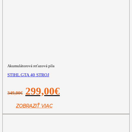
Akumulátorová reťazová píla
STIHL GTA 40 STROJ
Pôvodná
Aktuálna
299,00
€
349,00
€
cena
cena
bola:
je:
349,00€.
299,00€.
ZOBRAZIŤ VIAC