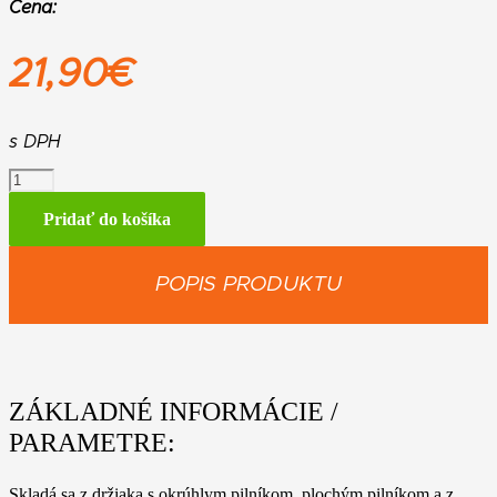
Cena:
21,90
€
s DPH
množstvo
Brúsna
sada
Pridať do košíka
pre
pílové
reťaze
POPIS PRODUKTU
Pre
reťaze
.404"
ZÁKLADNÉ INFORMÁCIE /
PARAMETRE:
Skladá sa z držiaka s okrúhlym pilníkom, plochým pilníkom a z