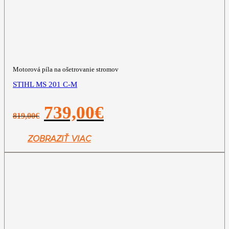
Motorová píla na ošetrovanie stromov
STIHL MS 201 C-M
Pôvodná
Aktuálna
739,00
€
819,00
€
cena
cena
bola:
je:
819,00€.
739,00€.
ZOBRAZIŤ VIAC