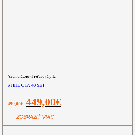
Akumulátorová reťazová píla
STIHL GTA 40 SET
Pôvodná
Aktuálna
449,00
€
499,00
€
cena
cena
bola:
je:
499,00€.
449,00€.
ZOBRAZIŤ VIAC