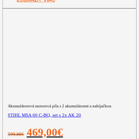
ZOBRAZIŤ VIAC
Akumulátorová motorová píla s 2 akumulátormi a nabíjačkou
STIHL MSA 60 C-BQ, set s 2x AK 20
Pôvodná
Aktuálna
469,00
€
599,00
€
cena
cena