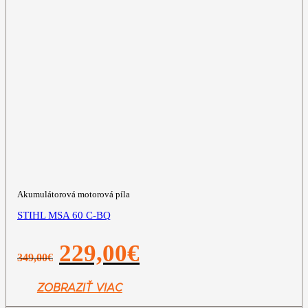
Akumulátorová motorová píla
STIHL MSA 60 C-BQ
Pôvodná
Aktuálna
229,00
€
349,00
€
cena
cena
bola:
je:
349,00€.
229,00€.
ZOBRAZIŤ VIAC