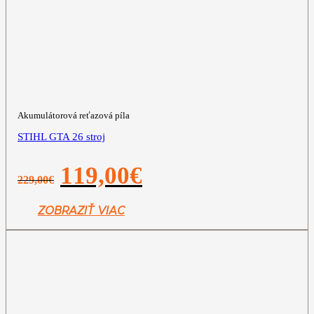
Akumulátorová reťazová píla
STIHL GTA 26 stroj
Pôvodná
Aktuálna
119,00
€
229,00
€
cena
cena
bola:
je:
229,00€.
119,00€.
ZOBRAZIŤ VIAC