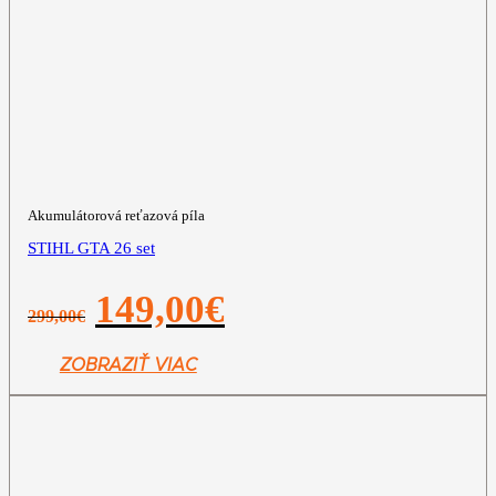
Akumulátorová reťazová píla
STIHL GTA 26 set
Pôvodná
Aktuálna
149,00
€
299,00
€
cena
cena
bola:
je:
299,00€.
149,00€.
ZOBRAZIŤ VIAC