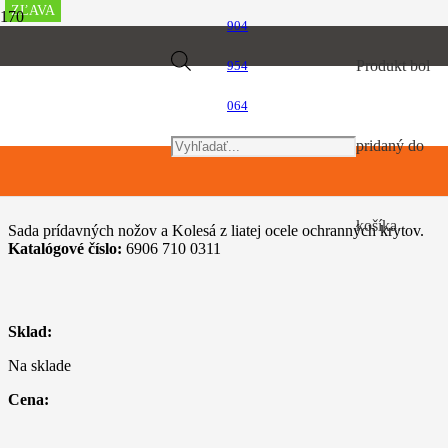
ZĽAVA
904
Úvod
Products
Produkt
bol
954
Kultivátory
AHV 600
064
search
pridaný do
AHV 600
košíka.
Sada prídavných nožov a Kolesá z liatej ocele ochranných krytov.
Katalógové číslo:
6906 710 0311
Sklad:
Na sklade
Cena: