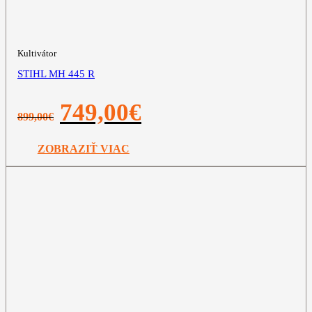
Kultivátor
STIHL MH 445 R
Pôvodná
Aktuálna
749,00
€
899,00
€
cena
cena
bola:
je:
899,00€.
749,00€.
ZOBRAZIŤ VIAC