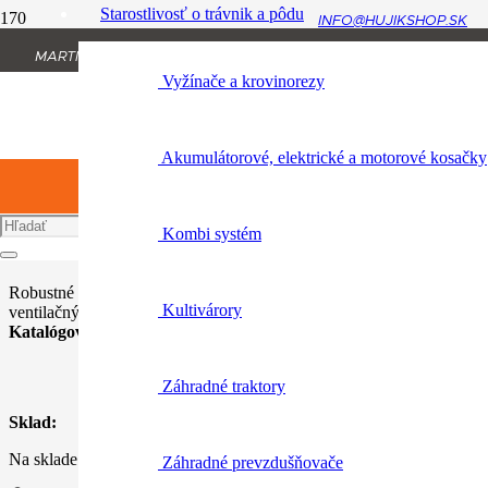
Starostlivosť o trávnik a pôdu
INFO@HUJIKSHOP.SK
Úvod
MARTINA RÁZUSA 1134/13, 010 01 ŽILINA
Osobné ochranné vybavenie
Vyžínače a krovinorezy
+421 904 954 064
FS PROTECT, ochranné nohavice pre prácu s krovinorezom S
Akumulátorové, elektrické a motorové kosačky
FS PROTECT, ochranné nohavice 
krovinorezom S
Kombi systém
Robustné nohavice pre prácu s krovinorezom, priedušný materiál, odo
Kultivárory
ventilačný zip. Dostupné ďalšie príslušenstvo, ako…
Katalógové číslo:
0088 458 0003
Záhradné traktory
Sklad:
Na sklade
Záhradné prevzdušňovače