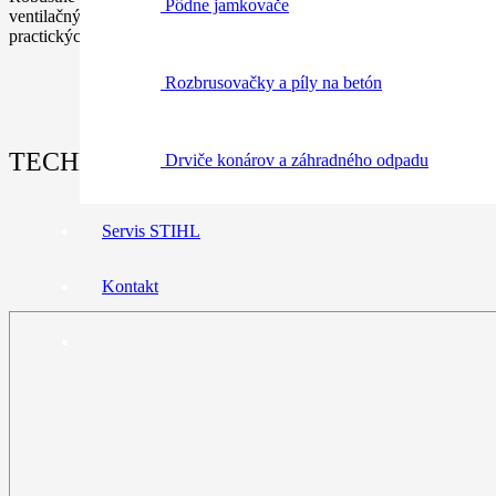
Pôdne jamkovače
ventilačný zip. Dostupné ďalšie príslušenstvo, ako traky a ochrana n
practických vreciek. Prateľné pri 60°C. Farba: čierno-zeleno-oranžov
Rozbrusovačky a píly na betón
TECHNICKÉ ÚDAJE:
Drviče konárov a záhradného odpadu
Servis STIHL
Kontakt