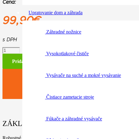
Cena:
Upratovanie dom a záhrada
99,90
€
Záhradné nožnice
s DPH
množstvo
Vysokotlakové čističe
FS
PROTECT,
Pridať do košíka
ochranné
nohavice
Vysávače na suché a mokré vysávanie
pre
prácu
s
krovinorezom
Čistiace zametacie stroje
S
Fúkače a záhradné vysávače
ZÁKLADNÉ INFORMÁCIE / PARAMETRE
Robustné nohavice pre prácu s krovinorezom, priedušný materiál, odo