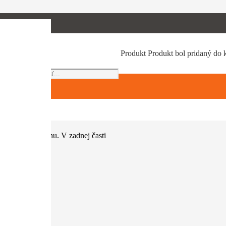
Products
Produkt
Produkt
bol pridaný do 
search
pre prácu s
lnosť voči zásahu. V zadnej časti