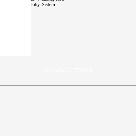
ôh pre extrémne úlohy. Sedem
á
SÚVISIACI TOVAR